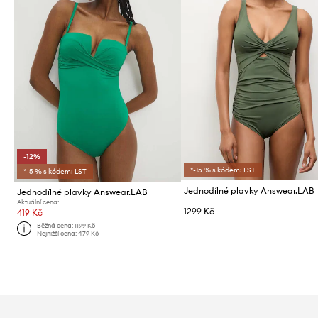
-12%
*-15 % s kódem: LST
*-5 % s kódem: LST
Jednodílné plavky Answear.LAB
Jednodílné plavky Answear.LAB
Aktuální cena:
1299 Kč
419 Kč
Běžná cena:
1199 Kč
Nejnižší cena:
479 Kč