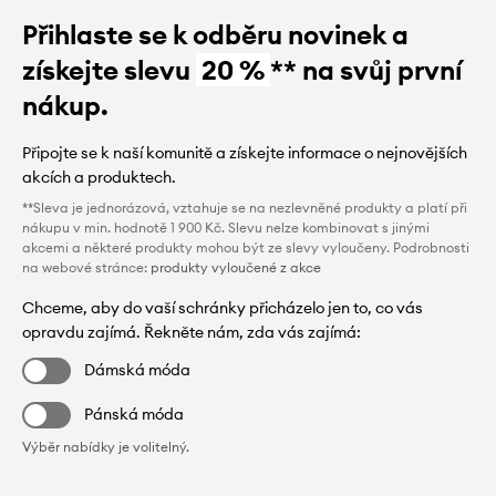
Přihlaste se k odběru novinek a
získejte slevu
20 %
** na svůj první
nákup.
Připojte se k naší komunitě a získejte informace o nejnovějších
akcích a produktech.
**Sleva je jednorázová, vztahuje se na nezlevněné produkty a platí při
nákupu v min. hodnotě 1 900 Kč. Slevu nelze kombinovat s jinými
akcemi a některé produkty mohou být ze slevy vyloučeny. Podrobnosti
na webové stránce:
produkty vyloučené z akce
Chceme, aby do vaší schránky přicházelo jen to, co vás
opravdu zajímá. Řekněte nám, zda vás zajímá:
Dámská móda
Pánská móda
Výběr nabídky je volitelný.