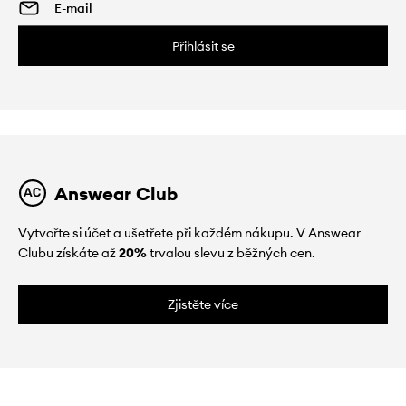
Přihlásit se
Answear Club
Vytvořte si účet a ušetřete při každém nákupu. V Answear
Clubu získáte až
20%
trvalou slevu z běžných cen.
Zjistěte více