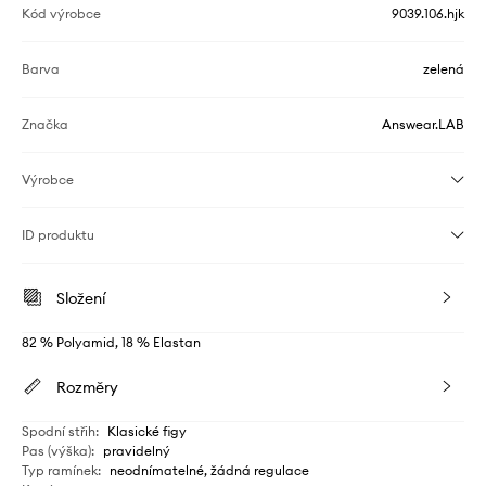
Kód výrobce
9039.106.hjk
Barva
zelená
Značka
Answear.LAB
Výrobce
ID produktu
Složení
82 % Polyamid, 18 % Elastan
Rozměry
Spodní střih
:
Klasické figy
Pas (výška)
:
pravidelný
Typ ramínek
:
neodnímatelné, žádná regulace