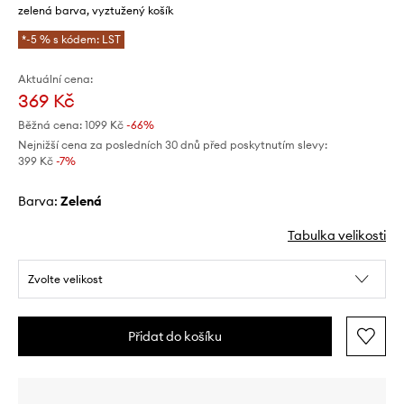
zelená barva, vyztužený košík
*-5 % s kódem: LST
Aktuální cena:
369 Kč
Běžná cena:
1099 Kč
-66%
Nejnižší cena za posledních 30 dnů před poskytnutím slevy:
399 Kč
 -7%
Barva:
zelená
Tabulka velikosti
Zvolte velikost
Přidat do košíku