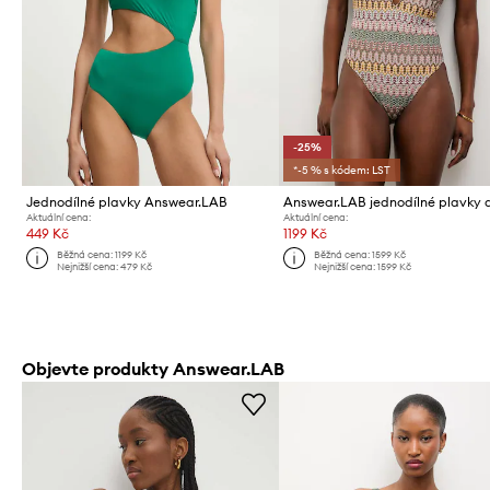
-25%
*-5 % s kódem: LST
Jednodílné plavky Answear.LAB
Aktuální cena:
Aktuální cena:
449 Kč
1199 Kč
Běžná cena:
1199 Kč
Běžná cena:
1599 Kč
Nejnižší cena:
479 Kč
Nejnižší cena:
1599 Kč
Objevte produkty Answear.LAB