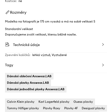
Kostice
:
ne
Rozměry
Modelka na fotografii je 175 cm vysoká a má na sobě velikost S
Standardní velikost
Doporučujeme zvolit velikost, kterou běžně nosíte.
Technické údaje
Zpevnění košíčků
:
lehká výztuž, Vyztužené
Tagy
Dámské oblečení Answear.LAB
Dámské plavky Answear.LAB
Dámské jednodílné plavky Answear.LAB
Calvin Klein plavky
Karl Lagerfeld plavky
Guess plavky
Tommy Hilfiger plavky
Plavky Roxy
Plavky 4F
Desigual plavky