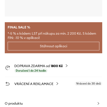
FINAL SALE %
*-5 % s kódem: LST při nákupu za min. 2 200 Kč. S kódem
FIN: -10 % v aplikaci!
Stáhnout aplikaci
DOPRAVA ZDARMA od
1800 Kč
Doručení i do 24 hodin
VRÁCENÍ A REKLAMACE
Vrácení do 30 dnů
O produktu