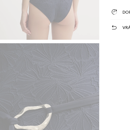
DO
VRÁ