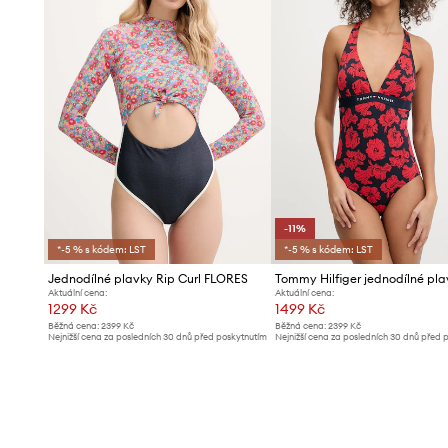
-11%
*-5 % s kódem: LST
*-5 % s kódem: LST
Jednodílné plavky Rip Curl FLORES
Aktuální cena:
Aktuální cena:
1299 Kč
1499 Kč
Běžná cena:
2399 Kč
Běžná cena:
2399 Kč
Nejnižší cena za posledních 30 dnů před poskytnutím
Nejnižší cena za posledních 30 dnů před 
slevy:
1399 Kč
slevy:
1699 Kč