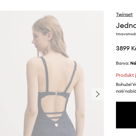
Twinset
Jedno
tmavomodrá
3899 K
Barva:
n
Produkt 
Bohužel V
naší nabí