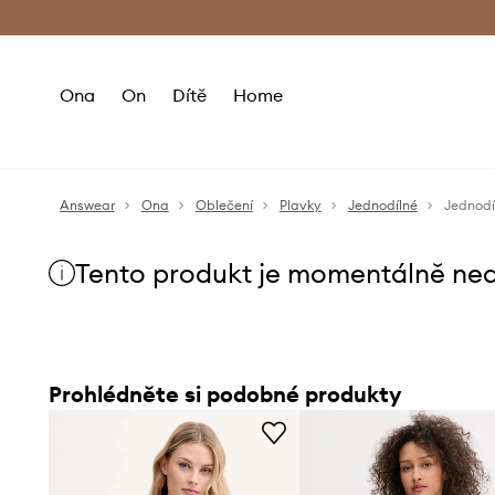
Premium Fashion Benefits
Doručení a vr
Ona
On
Dítě
Home
Answear
Ona
Oblečení
Plavky
Jednodílné
Jednodí
Tento produkt je momentálně ne
Prohlédněte si podobné produkty