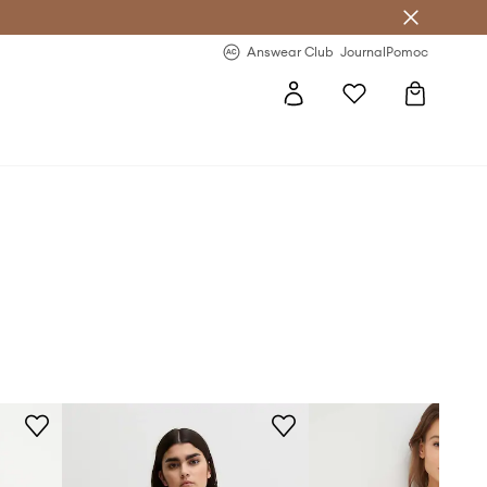
Answear Club
- 20 % na první objednávku
Answear Club
Journal
Pomoc