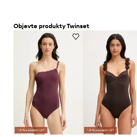
Objevte produkty Twinset
*-5 % s kódem: LST
*-5 % s kódem: LST