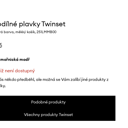
dílné plavky Twinset
 barva, měkký košík, 251LMMB00
č
ámořnická modř
již není dostupný
ás někdo předběhl, ale možná se Vám zalíbí jiné produkty z
dky.
Podobné produkty
Všechny produkty Twinset