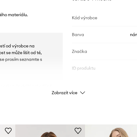
ého materiálu.
Kód výrobce
Barva
nám
ostí od výrobce na
Značka
t se může lišit od té,
u se prosím seznamte s
ID produktu
 poskytuje další pohodlí při
Zobrazit více