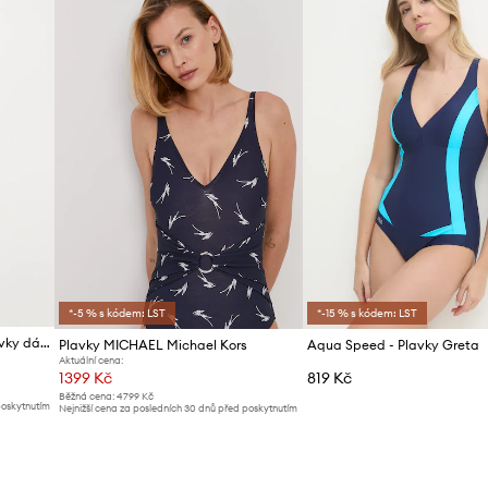
*-5 % s kódem: LST
*-15 % s kódem: LST
Tommy Hilfiger jednodílné plavky dámské
Plavky MICHAEL Michael Kors
Aqua Speed - Plavky Greta
Aktuální cena:
1399 Kč
819 Kč
Běžná cena:
4799 Kč
poskytnutím
Nejnižší cena za posledních 30 dnů před poskytnutím
slevy:
1439 Kč