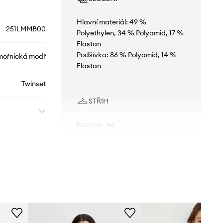
Hlavní materiál: 49 %
251LMMB00
Polyethylen, 34 % Polyamid, 17 %
Elastan
Podšívka: 86 % Polyamid, 14 %
ořnická modř
Elastan
Twinset
STŘIH
Kostice
:
ne
ROZMĚRY
Modelka na fotografii je 177 cm
vysoká a má na sobě velikost
75B
Standardní velikost