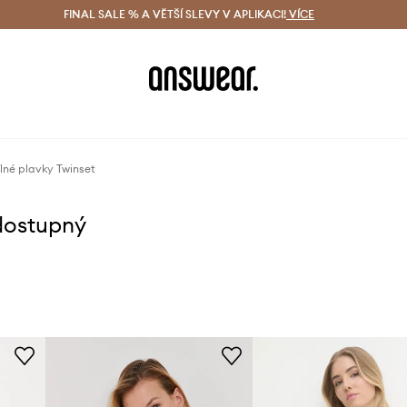
ácení zdarma (od 1800 Kč)
FINAL SALE % A VĚTŠÍ SLEVY V APLIKACI!
Doručení i do 24 h
VÍCE
Ušetřete s 
lné plavky Twinset
dostupný