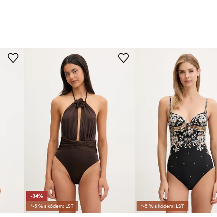
-34%
*-5 % s kódem: LST
*-5 % s kódem: LST