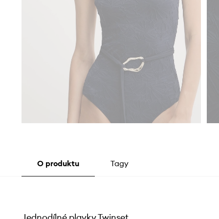
O produktu
Tagy
Jednodílné plavky Twinset