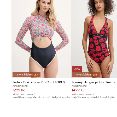
-11%
*-5 % s kódem: LST
*-5 % s kódem: LST
Jednodílné plavky Rip Curl FLORES
Aktuální cena:
Aktuální cena:
1299 Kč
1499 Kč
Běžná cena:
2399 Kč
Běžná cena:
2399 Kč
Nejnižší cena za posledních 30 dnů před poskytnutím
Nejnižší cena za posledních 30 dnů před 
slevy:
1399 Kč
slevy:
1699 Kč