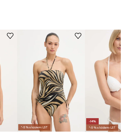
-14%
*-5 % s kódem: LST
*-5 % s kódem: LST