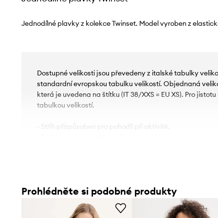
Jednodílné plavky z kolekce Twinset. Model vyroben z elastick
Dostupné velikosti jsou převedeny z italské tabulky velik
standardní evropskou tabulku velikostí. Objednaná velikos
která je uvedena na štítku (IT 38/XXS = EU XS). Pro jistot
tabulkou velikostí.
- Střih přizpůsoben pro pohodlí při aktivitě.
- Další vrstva materiálu ve formě podšívky zvyšuje krytí a
aktivitě.
- Měkké košíčky bez kostic.
- Ramínka bez nastavení délky.
- Připevněný textilní pásek.
Prohlédněte si podobné produkty