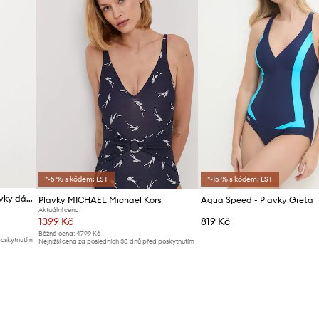
*-5 % s kódem: LST
*-15 % s kódem: LST
Tommy Hilfiger jednodílné plavky dámské
Plavky MICHAEL Michael Kors
Aqua Speed - Plavky Greta
Aktuální cena:
1399 Kč
819 Kč
Běžná cena:
4799 Kč
poskytnutím
Nejnižší cena za posledních 30 dnů před poskytnutím
slevy:
1439 Kč