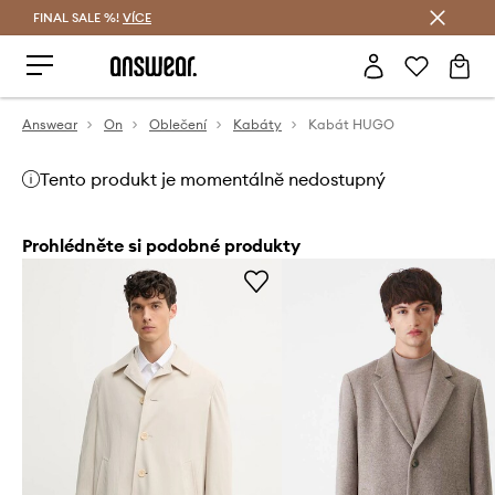
FINAL SALE %!
VÍCE
Ušetřete s Answear Club
Answear
On
Oblečení
Kabáty
Kabát HUGO
Tento produkt je momentálně nedostupný
Prohlédněte si podobné produkty