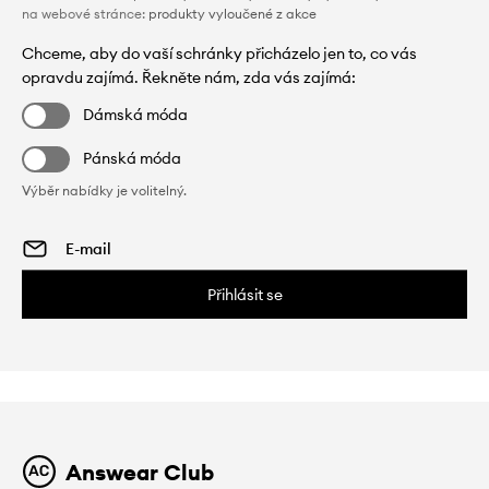
na webové stránce:
produkty vyloučené z akce
Chceme, aby do vaší schránky přicházelo jen to, co vás
opravdu zajímá. Řekněte nám, zda vás zajímá:
Dámská móda
Pánská móda
Výběr nabídky je volitelný.
Přihlásit se
Answear Club