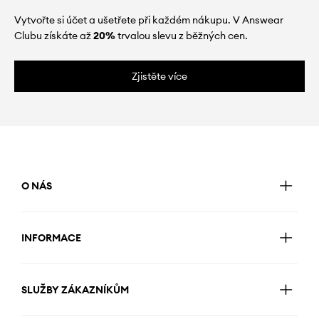
Vytvořte si účet a ušetřete při každém nákupu. V Answear
Clubu získáte až
20%
trvalou slevu z běžných cen.
Zjistěte více
O NÁS
INFORMACE
SLUŽBY ZÁKAZNÍKŮM