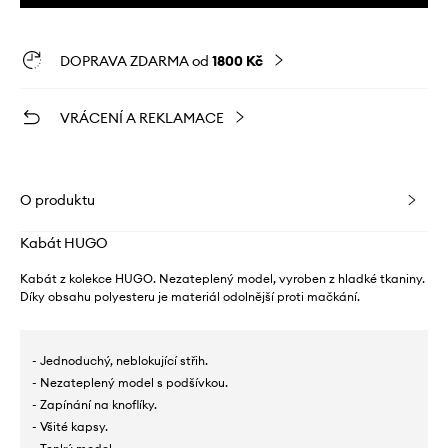
DOPRAVA ZDARMA od
1800 Kč
VRÁCENÍ A REKLAMACE
O produktu
Kabát HUGO
Kabát z kolekce HUGO. Nezateplený model, vyroben z hladké tkaniny.
Díky obsahu polyesteru je materiál odolnější proti mačkání.
- Jednoduchý, neblokující střih.
- Nezateplený model s podšívkou.
- Zapínání na knoflíky.
- Všité kapsy.