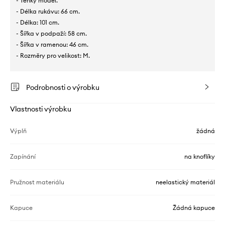
- Tenký model.
- Délka rukávu: 66 cm.
- Délka: 101 cm.
- Šířka v podpaží: 58 cm.
- Šířka v ramenou: 46 cm.
- Rozměry pro velikost: M.
Podrobnosti o výrobku
Vlastnosti výrobku
Výplň
žádná
Zapínání
na knoflíky
Pružnost materiálu
neelastický materiál
Kapuce
Žádná kapuce