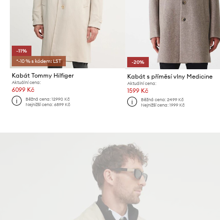
-11%
*-10 % s kódem: LST
-20%
Kabát Tommy Hilfiger
Kabát s příměsí vlny Medicine
Aktuální cena:
Aktuální cena:
6099 Kč
1599 Kč
Běžná cena:
12990 Kč
Běžná cena:
2499 Kč
Nejnižší cena:
6899 Kč
Nejnižší cena:
1999 Kč