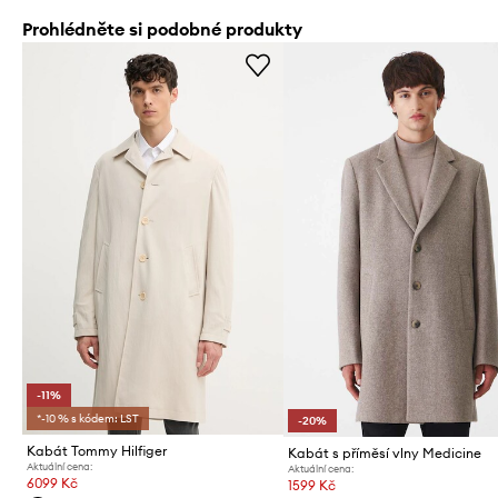
Prohlédněte si podobné produkty
-11%
*-10 % s kódem: LST
-20%
Kabát Tommy Hilfiger
Kabát s příměsí vlny Medicine
Aktuální cena:
Aktuální cena:
6099 Kč
1599 Kč