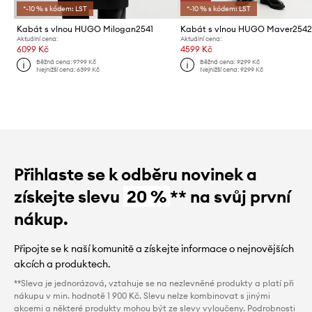
*-10 % s kódem: LST
*-10 % s kódem: LST
Kabát s vlnou HUGO Milogan2541
Kabát s vlnou HUGO Maver254
Aktuální cena:
Aktuální cena:
6099 Kč
4599 Kč
Běžná cena:
9799 Kč
Běžná cena:
9299 Kč
Nejnižší cena:
6399 Kč
Nejnižší cena:
9299 Kč
Přihlaste se k odběru novinek a
získejte slevu
20 %
** na svůj první
nákup.
Připojte se k naší komunitě a získejte informace o nejnovějších
akcích a produktech.
**Sleva je jednorázová, vztahuje se na nezlevněné produkty a platí při
nákupu v min. hodnotě 1 900 Kč. Slevu nelze kombinovat s jinými
akcemi a některé produkty mohou být ze slevy vyloučeny. Podrobnosti