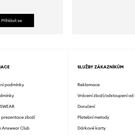
Přihlásit se
MACE
SLUŽBY ZÁKAZNÍKŮM
ní podmínky
Reklamace
odmínky
Vrácení zboží/odstoupení od
NSWEAR
Doručení
a prezentace zboží
Platební metody
 Answear Club
Dárkové karty