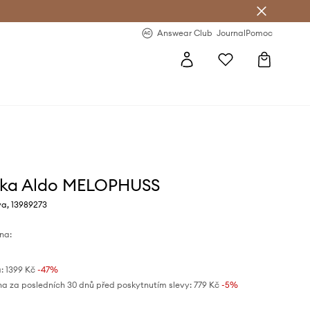
Answear Club
- 20 % na první objednávku
Answear Club
Journal
Pomoc
lka Aldo MELOPHUSS
va, 13989273
na:
:
1399 Kč
-47%
na za posledních 30 dnů před poskytnutím slevy:
779 Kč
 -5%