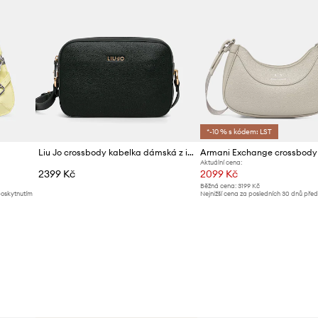
*-10 % s kódem: LST
Liu Jo crossbody kabelka dámská z imitace kůže
Aktuální cena:
2399 Kč
2099 Kč
Běžná cena:
3199 Kč
poskytnutím
Nejnižší cena za posledních 30 dnů pře
slevy:
2179 Kč