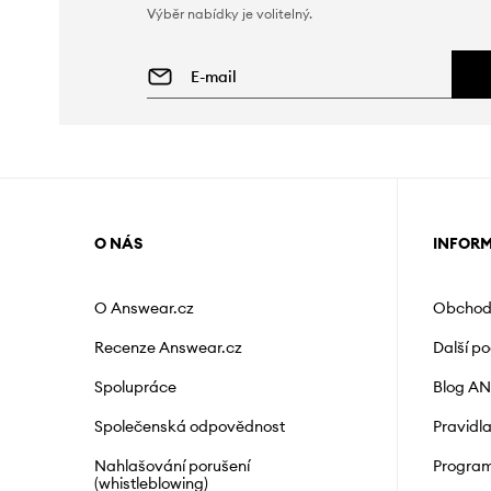
Výběr nabídky je volitelný.
O NÁS
INFOR
O Answear.cz
Obchod
Recenze Answear.cz
Další p
Spolupráce
Blog A
Společenská odpovědnost
Pravidl
Nahlašování porušení
Program
(whistleblowing)