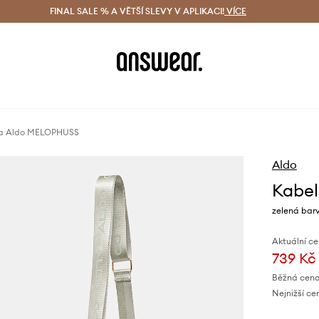
ácení zdarma (od 1800 Kč)
FINAL SALE % A VĚTŠÍ SLEVY V APLIKACI!
Doručení i do 24 h
VÍCE
Ušetřete s 
a Aldo MELOPHUSS
Aldo
Kabe
zelená bar
Aktuální ce
739 Kč
Běžná cena
Nejnižší ce