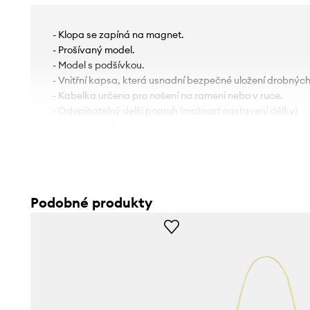
- Klopa se zapíná na magnet.
- Prošívaný model.
- Model s podšívkou.
- Vnitřní kapsa, která usnadní bezpečné uložení drobnýc
- Kabelka určena pro nošení na rameni nebo v ruce.
- Odepínatelný delší popruh (možnost nastavení délky)
- Nelze vložit formát A4.
- Hloubka: 9 cm.
- Výška: 17,5 cm.
- Spodní šířka: 21 cm.
Podobné produkty