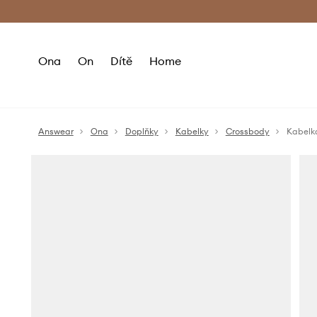
Premium Fashion Benefits
Doručení a vr
Ona
On
Dítě
Home
Answear
Ona
Doplňky
Kabelky
Crossbody
Kabelk