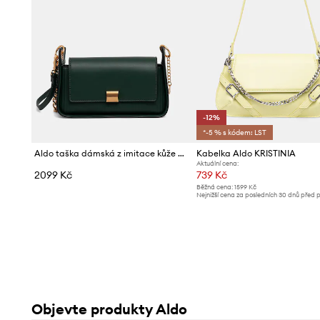
-12%
*-5 % s kódem: LST
Aldo taška dámská z imitace kůže MARISELA
Kabelka Aldo KRISTINIA
Aktuální cena:
2099 Kč
739 Kč
Běžná cena:
1599 Kč
Nejnižší cena za posledních 30 dnů před 
slevy:
849 Kč
Objevte produkty Aldo