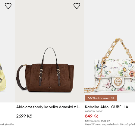
*-5 % s kódem: LST
Aldo crossbody kabelka dámská z imitace semiše MELEAH
Kabelka Aldo LOUBELLA
Aktuální cena:
2699 Kč
849 Kč
Běžná cena:
1389 Kč
poskytnutím
Nejnižší cena za posledních 30 dnů pře
slevy:
909 Kč