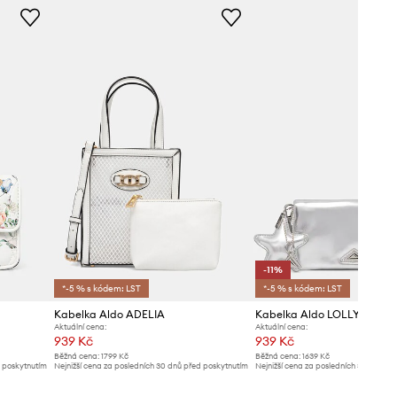
-11%
*-5 % s kódem: LST
*-5 % s kódem: LST
Kabelka Aldo ADELIA
Kabelka Aldo LOLLYBAG
Aktuální cena:
Aktuální cena:
939 Kč
939 Kč
Běžná cena:
1799 Kč
Běžná cena:
1639 Kč
d poskytnutím
Nejnižší cena za posledních 30 dnů před poskytnutím
Nejnižší cena za posledních 30 dnů př
slevy:
999 Kč
slevy:
1059 Kč