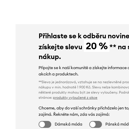
Přihlaste se k odběru novin
20 %
získejte slevu
** na 
nákup.
Připojte se k naší komunitě a získejte informace 
akcích a produktech.
**Sleva je jednorázová, vztahuje se na nezlevněné prod
nákupu v min. hodnotě 1 900 Kč. Slevu nelze kombinova
některé produkty mohou být ze slevy vyloučeny. Podr
stránce:
produkty vyloučené z akce
Chceme, aby do vaší schránky přicházelo jen to
zajímá. Řekněte nám, zda vás zajímá:
Dámská móda
Pánská mó