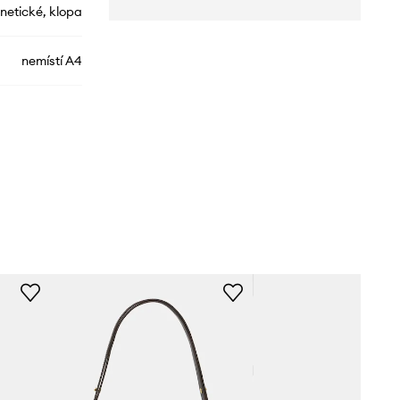
etické, klopa
nemístí A4
ELOPHUSS.157
zelená
Aldo