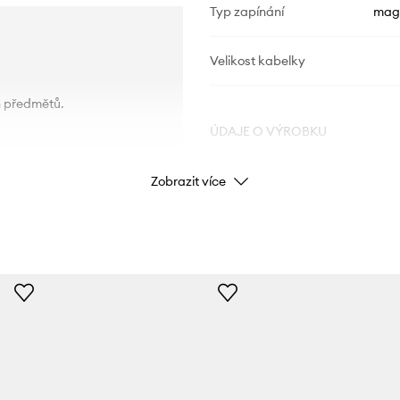
Typ zapínání
magn
Velikost kabelky
h předmětů.
ÚDAJE O VÝROBKU
Zobrazit více
Kód výrobce
M
Barva
Značka
Výrobce
ID produktu