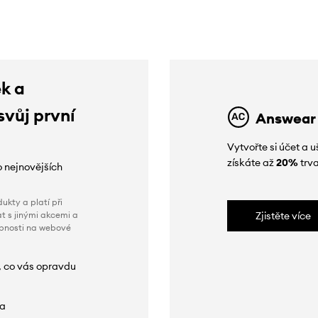
ek a
svůj první
Answear
Vytvořte si účet a
získáte až
20%
trva
o nejnovějších
ukty a platí při
t s jinými akcemi a
Zjistěte více
obnosti na webové
, co vás opravdu
da