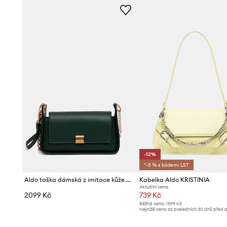
-12%
*-5 % s kódem: LST
Aldo taška dámská z imitace kůže MARISELA
Kabelka Aldo KRISTINIA
Aktuální cena:
2099 Kč
739 Kč
Běžná cena:
1599 Kč
Nejnižší cena za posledních 30 dnů před 
slevy:
849 Kč