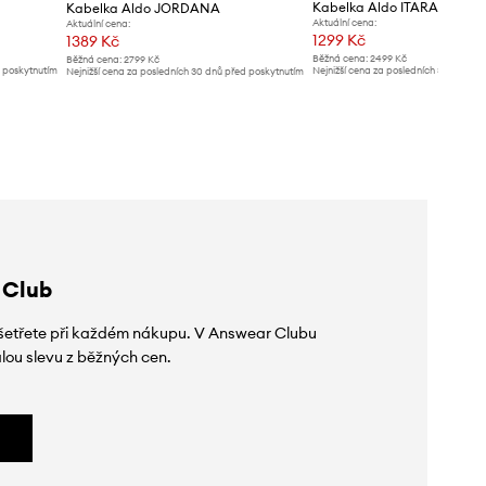
Kabelka Aldo ITARARE
Kabelka Aldo JORDANA
Aktuální cena:
Aktuální cena:
1299 Kč
1389 Kč
Běžná cena:
2499 Kč
Běžná cena:
2799 Kč
d poskytnutím
Nejnižší cena za posledních 30 dnů př
Nejnižší cena za posledních 30 dnů před poskytnutím
slevy:
1399 Kč
slevy:
2799 Kč
 Club
 ušetřete při každém nákupu. V Answear Clubu
lou slevu z běžných cen.