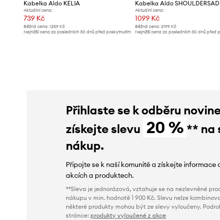
Kabelka Aldo KELIA
Kabelka Aldo SHOULDERSAD
Aktuální cena:
Aktuální cena:
739 Kč
1099 Kč
Běžná cena:
1259 Kč
Běžná cena:
2199 Kč
Nejnižší cena za posledních 30 dnů před poskytnutím
Nejnižší cena za posledních 30 dnů před 
slevy:
829 Kč
slevy:
1129 Kč
Přihlaste se k odběru novin
20 %
získejte slevu
** na 
nákup.
Připojte se k naší komunitě a získejte informace 
akcích a produktech.
**Sleva je jednorázová, vztahuje se na nezlevněné prod
nákupu v min. hodnotě 1 900 Kč. Slevu nelze kombinova
některé produkty mohou být ze slevy vyloučeny. Podr
stránce:
produkty vyloučené z akce