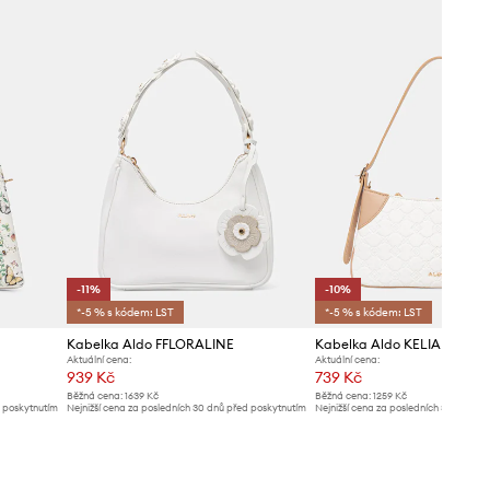
-11%
-10%
*-5 % s kódem: LST
*-5 % s kódem: LST
Kabelka Aldo FFLORALINE
Kabelka Aldo KELIA
Aktuální cena:
Aktuální cena:
939 Kč
739 Kč
Běžná cena:
1639 Kč
Běžná cena:
1259 Kč
d poskytnutím
Nejnižší cena za posledních 30 dnů před poskytnutím
Nejnižší cena za posledních 30 dnů př
slevy:
1059 Kč
slevy:
829 Kč