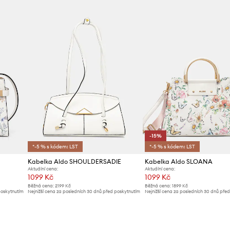
Výrobce
ID produktu
-15%
*-5 % s kódem: LST
*-5 % s kódem: LST
Kabelka Aldo SHOULDERSADIE
Kabelka Aldo SLOANA
Aktuální cena:
Aktuální cena:
1099 Kč
1099 Kč
Běžná cena:
2199 Kč
Běžná cena:
1899 Kč
poskytnutím
Nejnižší cena za posledních 30 dnů před poskytnutím
Nejnižší cena za posledních 30 dnů pře
slevy:
1129 Kč
slevy:
1299 Kč