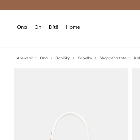
Premium Fashion Benefits
Doručení a vr
Ona
On
Dítě
Home
Answear
Ona
Doplňky
Kabelky
Shopper a tote
Ka