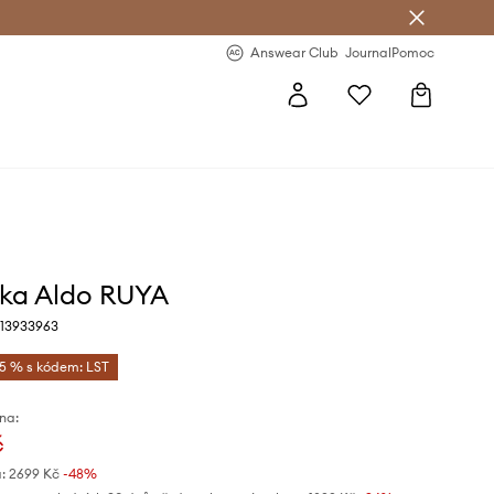
Answear Club
- 20 % na první objednávku
Answear Club
Journal
Pomoc
ka Aldo RUYA
 13933963
-5 % s kódem: LST
na:
č
:
2699 Kč
-48%