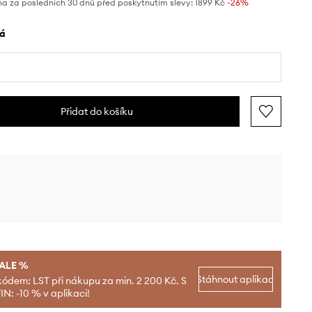
na za posledních 30 dnů před poskytnutím slevy:
1899 Kč
 -26%
lá
Přidat do košíku
SALE %
Stáhnout aplikaci
kódem: LST při nákupu za min. 2 200 Kč. S
N: -10 % v aplikaci!