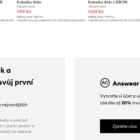
IE
Kabelka Aldo
Kabelka Aldo LISBON
Aktuální cena:
Aktuální cena:
1199 Kč
1069 Kč
Běžná cena:
1889 Kč
Běžná cena:
1799 Kč
poskytnutím
Nejnižší cena za posledních 30 dnů před poskytnutím
Nejnižší cena za posledních 30 dnů pře
slevy:
1319 Kč
slevy:
1129 Kč
ek a
svůj první
Answear
Vytvořte si účet a
získáte až
20%
trva
o nejnovějších
ukty a platí při
t s jinými akcemi a
Zjistěte více
obnosti na webové