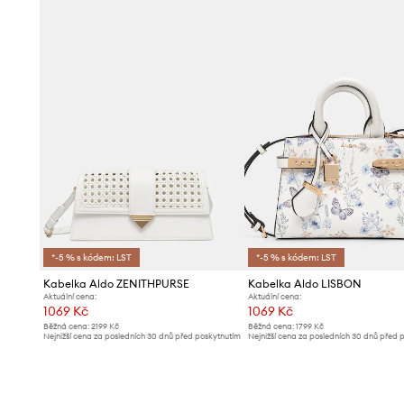
*-5 % s kódem: LST
*-5 % s kódem: LST
Kabelka Aldo ZENITHPURSE
Kabelka Aldo LISBON
Aktuální cena:
Aktuální cena:
1069 Kč
1069 Kč
Běžná cena:
2199 Kč
Běžná cena:
1799 Kč
Nejnižší cena za posledních 30 dnů před poskytnutím
Nejnižší cena za posledních 30 dnů před 
slevy:
1099 Kč
slevy:
1129 Kč