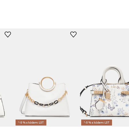
*-5 % s kódem: LST
*-5 % s kódem: LST