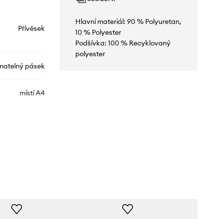
Hlavní materiál: 90 % Polyuretan,
Přívěsek
10 % Polyester
Podšívka: 100 % Recyklovaný
polyester
matelný pásek
místí A4
RUYA.100
bílá
Aldo