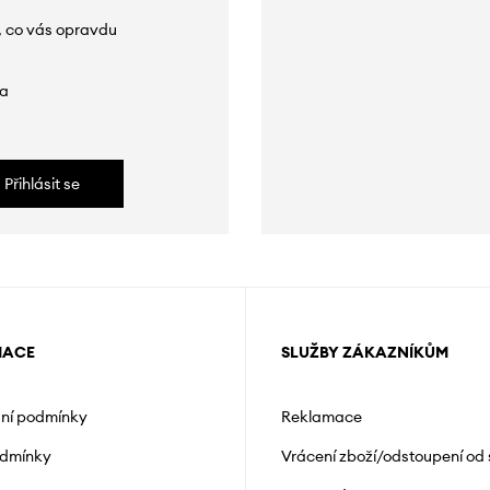
, co vás opravdu
da
Přihlásit se
MACE
SLUŽBY ZÁKAZNÍKŮM
ní podmínky
Reklamace
odmínky
Vrácení zboží/odstoupení od