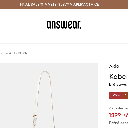
ácení zdarma (od 1800 Kč)
FINAL SALE % A VĚTŠÍ SLEVY V APLIKACI!
Doručení i do 24 h
VÍCE
Ušetřete s 
belka Aldo RUYA
Aldo
Kabel
bílá barva,
-26%
*
Aktuální ce
1399 K
Běžná cena