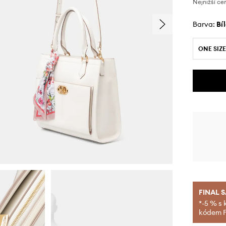
Nejnižší ce
Barva:
bí
ONE SIZE
FINAL 
*-5 % s 
kódem FI