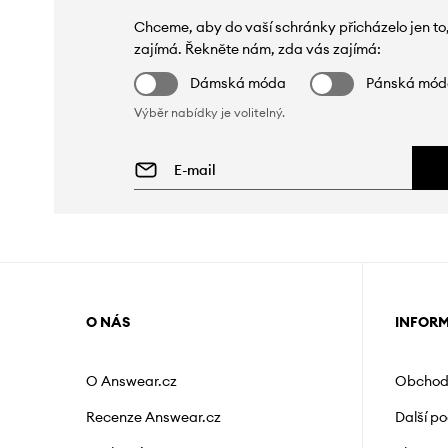
Chceme, aby do vaší schránky přicházelo jen to
zajímá. Řekněte nám, zda vás zajímá:
Dámská móda
Pánská mó
Výběr nabídky je volitelný.
O NÁS
INFOR
O Answear.cz
Obchod
Recenze Answear.cz
Další p