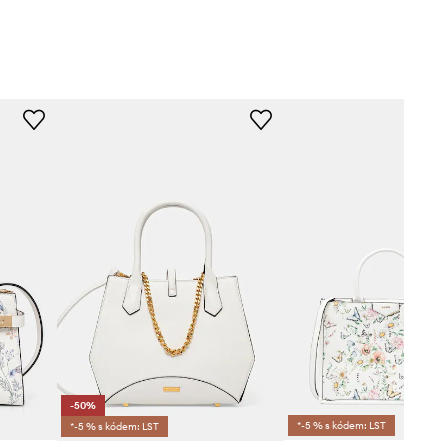
-50%
*-5 % s kódem: LST
*-5 % s kódem: LST