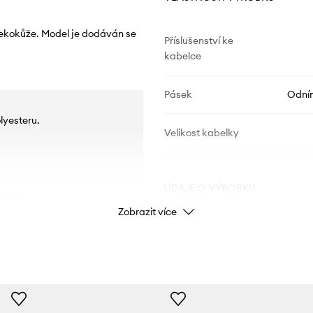
 ekokůže. Model je dodáván se
Příslušenství ke
kabelce
Pásek
Odní
lyesteru.
Velikost kabelky
ÚDAJE O VÝROBKU
 tašky.
Zobrazit více
Kód výrobce
Barva
Značka