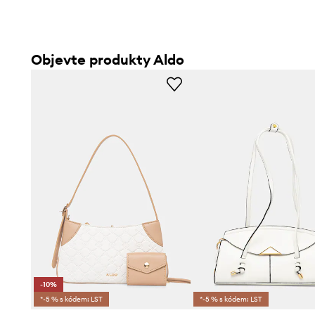
Objevte produkty Aldo
-10%
*-5 % s kódem: LST
*-5 % s kódem: LST