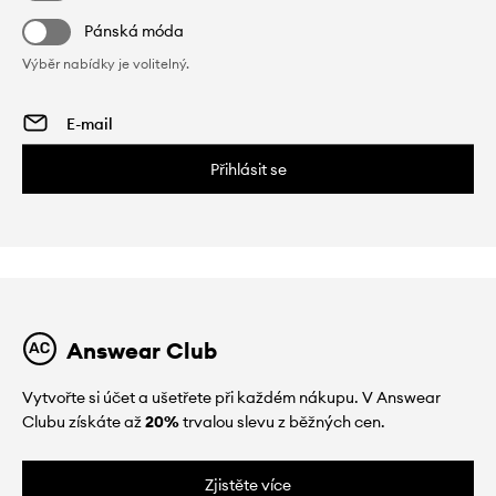
Pánská móda
Výběr nabídky je volitelný.
Přihlásit se
Answear Club
Vytvořte si účet a ušetřete při každém nákupu. V Answear
Clubu získáte až
20%
trvalou slevu z běžných cen.
Zjistěte více