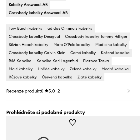
Kabelky Answear.LAB
Crossbody kabelky Answear.LAB
Tory Burch kabelky
adidas Originals kabelky
Crossbody kabelky Desigual
Crossbody kabelky Tommy Hilfiger
Silvian Heach kabelky
Marc O'Polo kabelky
Medicine kabelky
Crossbody kabelky Calvin Klein
Černé kabelky
Kožená kabelka
Bílá Kabelka
Kabelka Karl Lagerfeld
Plazova Taska
Malé kabelky
Hnědé kabelky
Zelené kabelky
Modrá kabelka
Růžové kabelky
Červená kabelka
Zlaté kabelky
Recenze produktů
5.0
2
Prohlédněte si podobné produkty