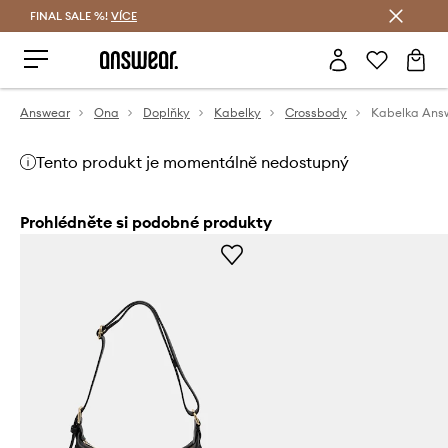
FINAL SALE %!
VÍCE
Ušetřete s Answear Club
Answear
Ona
Doplňky
Kabelky
Crossbody
Kabelka Ans
Tento produkt je momentálně nedostupný
Prohlédněte si podobné produkty