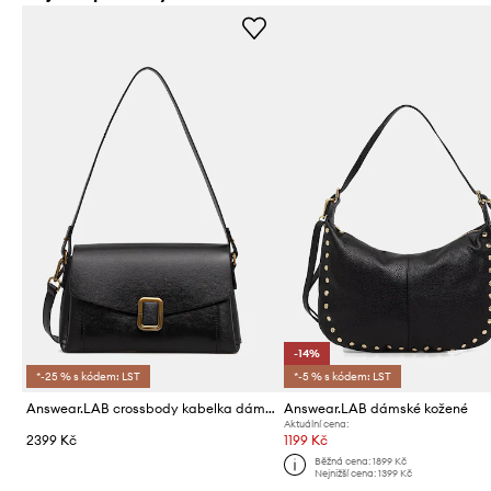
-14%
*-25 % s kódem: LST
*-5 % s kódem: LST
Answear.LAB crossbody kabelka dámská
Answear.LAB dámské kožené
Aktuální cena:
2399 Kč
1199 Kč
Běžná cena:
1899 Kč
Nejnižší cena:
1399 Kč