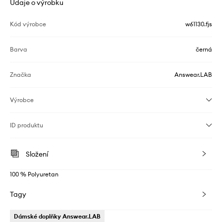
Údaje o výrobku
Kód výrobce
w61130.fjs
Barva
černá
Značka
Answear.LAB
Výrobce
ID produktu
Složení
100 % Polyuretan
Tagy
Dámské doplňky Answear.LAB