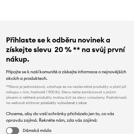
Přihlaste se k odběru novinek a
získejte slevu
20 %
** na svůj první
nákup.
Připojte se k naší komunitě a získejte informace o nejnovějších
akcích a produktech.
**Sleva je jednorázová, vztahuje se na nezlevněné produkty a platí při
nákupu v min. hodnotě 1 900 Kč. Slevu nelze kombinovat s jinými
akcemi a některé produkty mohou být ze slevy vyloučeny. Podrobnosti
na webové stránce:
produkty vyloučené z akce
Chceme, aby do vaší schránky přicházelo jen to, co vás
opravdu zajímá. Řekněte nám, zda vás zajímá:
Dámská móda