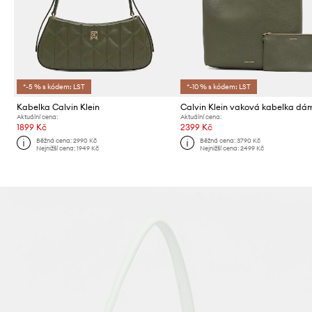
*-5 % s kódem: LST
*-10 % s kódem: LST
Kabelka Calvin Klein
Aktuální cena:
Aktuální cena:
1899 Kč
2399 Kč
Běžná cena:
2990 Kč
Běžná cena:
3790 Kč
Nejnižší cena:
1949 Kč
Nejnižší cena:
2499 Kč