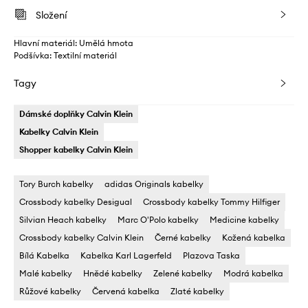
Složení
Hlavní materiál: Umělá hmota
Podšívka: Textilní materiál
Tagy
Dámské doplňky Calvin Klein
Kabelky Calvin Klein
Shopper kabelky Calvin Klein
Tory Burch kabelky
adidas Originals kabelky
Crossbody kabelky Desigual
Crossbody kabelky Tommy Hilfiger
Silvian Heach kabelky
Marc O'Polo kabelky
Medicine kabelky
Crossbody kabelky Calvin Klein
Černé kabelky
Kožená kabelka
Bílá Kabelka
Kabelka Karl Lagerfeld
Plazova Taska
Malé kabelky
Hnědé kabelky
Zelené kabelky
Modrá kabelka
Růžové kabelky
Červená kabelka
Zlaté kabelky