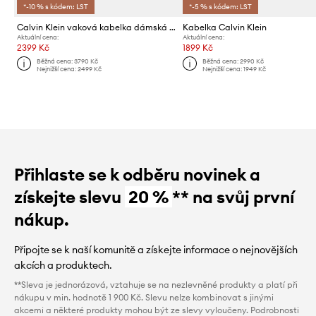
*-10 % s kódem: LST
*-5 % s kódem: LST
Calvin Klein vaková kabelka dámská z imitace kůže
Kabelka Calvin Klein
Aktuální cena:
Aktuální cena:
2399 Kč
1899 Kč
Běžná cena:
3790 Kč
Běžná cena:
2990 Kč
Nejnižší cena:
2499 Kč
Nejnižší cena:
1949 Kč
Přihlaste se k odběru novinek a
získejte slevu
20 %
** na svůj první
nákup.
Připojte se k naší komunitě a získejte informace o nejnovějších
akcích a produktech.
**Sleva je jednorázová, vztahuje se na nezlevněné produkty a platí při
nákupu v min. hodnotě 1 900 Kč. Slevu nelze kombinovat s jinými
akcemi a některé produkty mohou být ze slevy vyloučeny. Podrobnosti