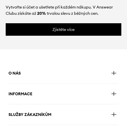
Vytvořte si účet a ušetřete při každém nákupu. V Answear
Clubu získáte až
20%
trvalou slevu z běžných cen.
Zjistěte více
O NÁS
INFORMACE
SLUŽBY ZÁKAZNÍKŮM