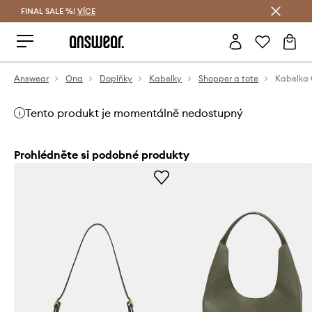
FINAL SALE %!
VÍCE
Ušetřete s Answear Club
Answear
Ona
Doplňky
Kabelky
Shopper a tote
Kabelka 
Tento produkt je momentálně nedostupný
Prohlédněte si podobné produkty