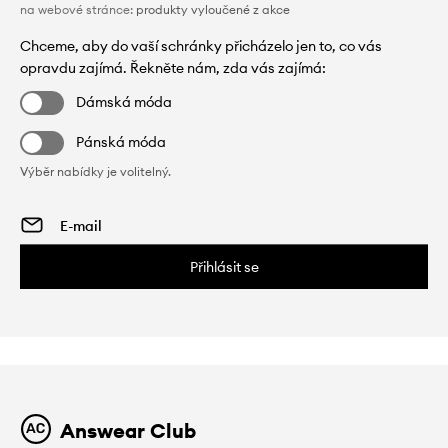
na webové stránce:
produkty vyloučené z akce
Chceme, aby do vaší schránky přicházelo jen to, co vás
opravdu zajímá. Řekněte nám, zda vás zajímá:
Dámská móda
Pánská móda
Výběr nabídky je volitelný.
Přihlásit se
Answear Club