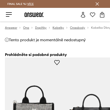
FINAL SALE %!
VÍCE
Ušetřete s Answear Club
Answear
Ona
Doplňky
Kabelky
Crossbody
Kabelka Dkn
Tento produkt je momentálně nedostupný
Prohlédněte si podobné produkty