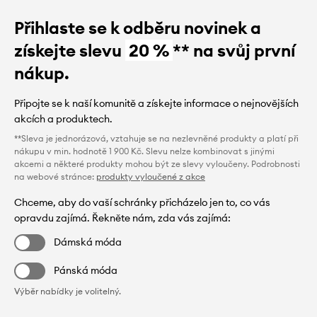
Přihlaste se k odběru novinek a
získejte slevu
20 %
** na svůj první
nákup.
Připojte se k naší komunitě a získejte informace o nejnovějších
akcích a produktech.
**Sleva je jednorázová, vztahuje se na nezlevněné produkty a platí při
nákupu v min. hodnotě 1 900 Kč. Slevu nelze kombinovat s jinými
akcemi a některé produkty mohou být ze slevy vyloučeny. Podrobnosti
na webové stránce:
produkty vyloučené z akce
Chceme, aby do vaší schránky přicházelo jen to, co vás
opravdu zajímá. Řekněte nám, zda vás zajímá:
Dámská móda
Pánská móda
Výběr nabídky je volitelný.