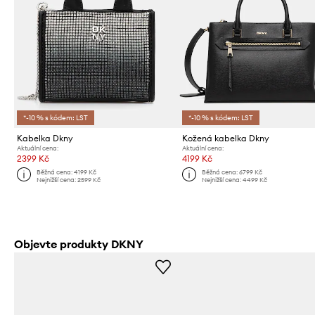
*-10 % s kódem: LST
*-10 % s kódem: LST
Kabelka Dkny
Kožená kabelka Dkny
Aktuální cena:
Aktuální cena:
2399 Kč
4199 Kč
Běžná cena:
4199 Kč
Běžná cena:
6799 Kč
Nejnižší cena:
2599 Kč
Nejnižší cena:
4499 Kč
Objevte produkty DKNY