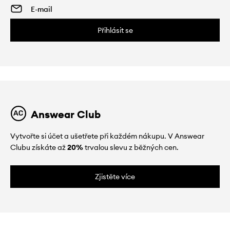
Přihlásit se
Answear Club
Vytvořte si účet a ušetřete při každém nákupu. V Answear
Clubu získáte až
20%
trvalou slevu z běžných cen.
Zjistěte více