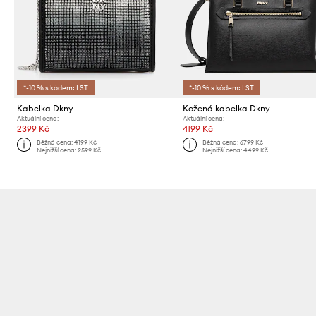
*-10 % s kódem: LST
*-10 % s kódem: LST
Kabelka Dkny
Kožená kabelka Dkny
Aktuální cena:
Aktuální cena:
2399 Kč
4199 Kč
Běžná cena:
4199 Kč
Běžná cena:
6799 Kč
Nejnižší cena:
2599 Kč
Nejnižší cena:
4499 Kč