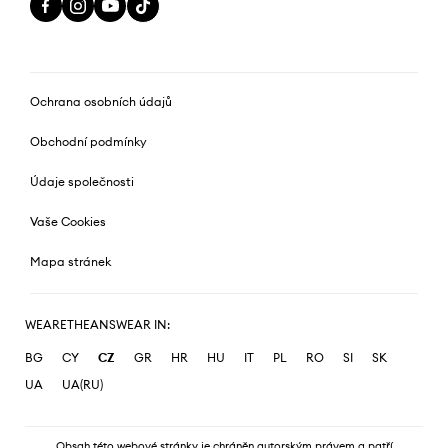
Ochrana osobních údajů
Obchodní podmínky
Údaje společnosti
Vaše Cookies
Mapa stránek
WEARETHEANSWEAR IN:
BG
CY
CZ
GR
HR
HU
IT
PL
RO
SI
SK
UA
UA(RU)
Obsah této webové stránky je chráněn autorským právem a patří