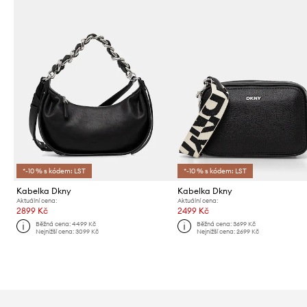
*-10 % s kódem: LST
*-10 % s kódem: LST
Kabelka Dkny
Kabelka Dkny
Aktuální cena:
Aktuální cena:
2899 Kč
2499 Kč
Běžná cena:
4499 Kč
Běžná cena:
3699 Kč
Nejnižší cena:
3099 Kč
Nejnižší cena:
2699 Kč