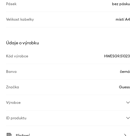
Pásek
bez pásku
Velikost kabelky
místí A4
Údaje o výrobku
Kód výrobce
HWESG9.51023
Barva
černá
Značka
Guess
Výrobce
ID produktu
Složení