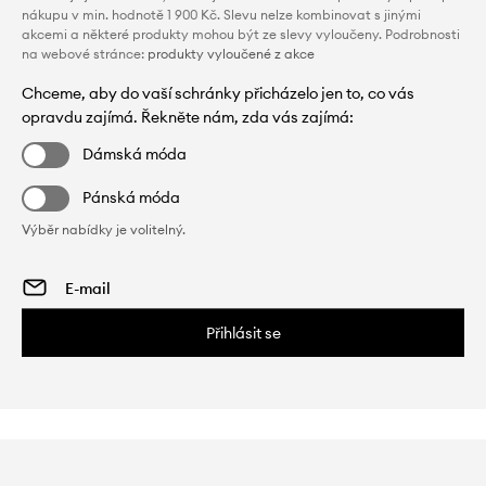
nákupu v min. hodnotě 1 900 Kč. Slevu nelze kombinovat s jinými
akcemi a některé produkty mohou být ze slevy vyloučeny. Podrobnosti
na webové stránce:
produkty vyloučené z akce
Chceme, aby do vaší schránky přicházelo jen to, co vás
opravdu zajímá. Řekněte nám, zda vás zajímá:
Dámská móda
Pánská móda
Výběr nabídky je volitelný.
Přihlásit se