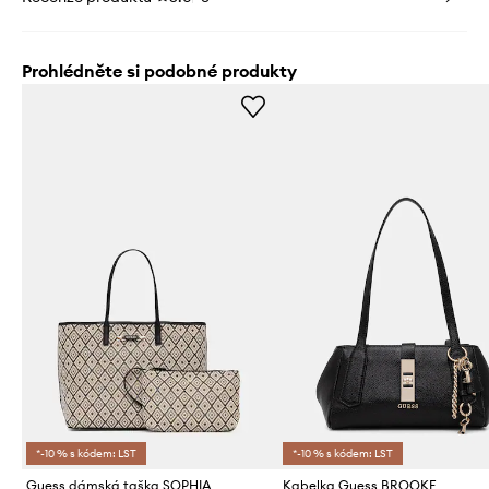
Prohlédněte si podobné produkty
*-10 % s kódem: LST
*-10 % s kódem: LST
Guess dámská taška SOPHIA
Kabelka Guess BROOKE