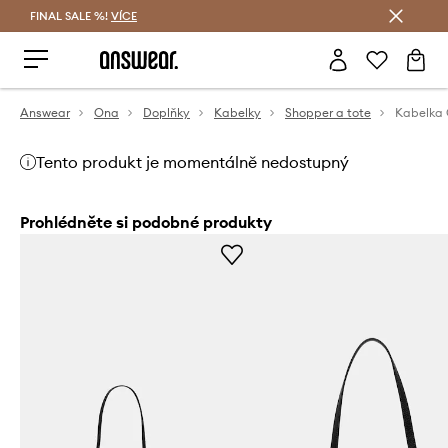
FINAL SALE %!
VÍCE
Ušetřete s Answear Club
Answear
Ona
Doplňky
Kabelky
Shopper a tote
Kabelka
Tento produkt je momentálně nedostupný
Prohlédněte si podobné produkty