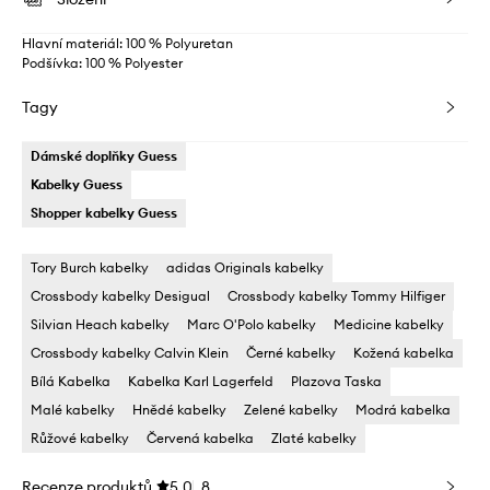
Hlavní materiál: 100 % Polyuretan
Podšívka: 100 % Polyester
Tagy
Dámské doplňky Guess
Kabelky Guess
Shopper kabelky Guess
Tory Burch kabelky
adidas Originals kabelky
Crossbody kabelky Desigual
Crossbody kabelky Tommy Hilfiger
Silvian Heach kabelky
Marc O'Polo kabelky
Medicine kabelky
Crossbody kabelky Calvin Klein
Černé kabelky
Kožená kabelka
Bílá Kabelka
Kabelka Karl Lagerfeld
Plazova Taska
Malé kabelky
Hnědé kabelky
Zelené kabelky
Modrá kabelka
Růžové kabelky
Červená kabelka
Zlaté kabelky
Recenze produktů
5.0
8