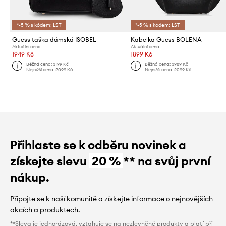
*-5 % s kódem: LST
*-5 % s kódem: LST
Guess taška dámská ISOBEL
Kabelka Guess BOLENA
Aktuální cena:
Aktuální cena:
1949 Kč
1899 Kč
Běžná cena:
3199 Kč
Běžná cena:
3989 Kč
Nejnižší cena:
2099 Kč
Nejnižší cena:
2099 Kč
Přihlaste se k odběru novinek a
získejte slevu
20 %
** na svůj první
nákup.
Připojte se k naší komunitě a získejte informace o nejnovějších
akcích a produktech.
**Sleva je jednorázová, vztahuje se na nezlevněné produkty a platí při