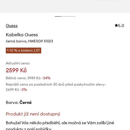
Guess
5.0
Kabelka Guess
černá barva, HWESG9 51023
*-10 % s kódem: LST
Aktuální cena:
2599 Kč
Běžná cena:
3989 Kč
-34%
Nejnižší cena za posledních 30 dnů před poskytnutím slevy:
2699 Kč
 -3%
Barva:
černá
Produkt již není dostupný
Bohužel Vás někdo předběhl, ale možná se Vám zalíbí jiné
produkty z naší nabídky.