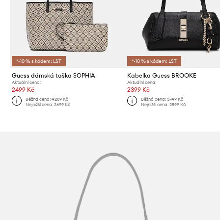
*-10 % s kódem: LST
*-10 % s kódem: LST
Guess dámská taška SOPHIA
Kabelka Guess BROOKE
Aktuální cena:
Aktuální cena:
2499 Kč
2399 Kč
Běžná cena:
4289 Kč
Běžná cena:
3749 Kč
Nejnižší cena:
2699 Kč
Nejnižší cena:
2599 Kč