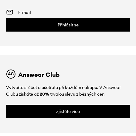
Přihlásit se
Answear Club
Vytvořte si účet a ušetřete při každém nákupu. V Answear
Clubu získáte až
20%
trvalou slevu z běžných cen.
Zjistěte více