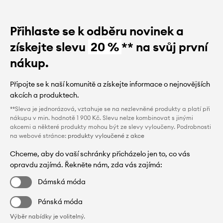
Přihlaste se k odběru novinek a
získejte slevu
20 %
** na svůj první
nákup.
Připojte se k naší komunitě a získejte informace o nejnovějších
akcích a produktech.
**Sleva je jednorázová, vztahuje se na nezlevněné produkty a platí při
nákupu v min. hodnotě 1 900 Kč. Slevu nelze kombinovat s jinými
akcemi a některé produkty mohou být ze slevy vyloučeny. Podrobnosti
na webové stránce:
produkty vyloučené z akce
Chceme, aby do vaší schránky přicházelo jen to, co vás
opravdu zajímá. Řekněte nám, zda vás zajímá:
Dámská móda
Pánská móda
Výběr nabídky je volitelný.