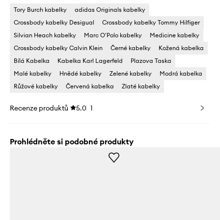
Tory Burch kabelky
adidas Originals kabelky
Crossbody kabelky Desigual
Crossbody kabelky Tommy Hilfiger
Silvian Heach kabelky
Marc O'Polo kabelky
Medicine kabelky
Crossbody kabelky Calvin Klein
Černé kabelky
Kožená kabelka
Bílá Kabelka
Kabelka Karl Lagerfeld
Plazova Taska
Malé kabelky
Hnědé kabelky
Zelené kabelky
Modrá kabelka
Růžové kabelky
Červená kabelka
Zlaté kabelky
Recenze produktů
5.0
1
Prohlédněte si podobné produkty