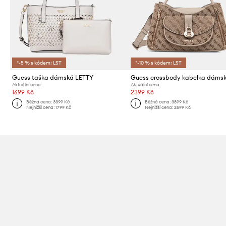
*-5 % s kódem: LST
*-10 % s kódem: LST
Guess taška dámská LETTY
Aktuální cena:
Aktuální cena:
1699 Kč
2399 Kč
Běžná cena:
3399 Kč
Běžná cena:
3899 Kč
Nejnižší cena:
1799 Kč
Nejnižší cena:
2599 Kč