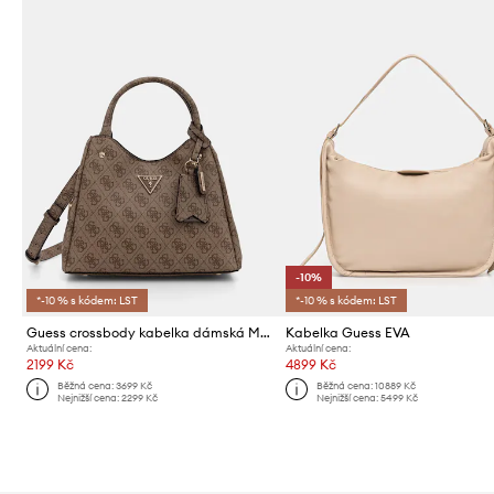
-10%
*-10 % s kódem: LST
*-10 % s kódem: LST
Guess crossbody kabelka dámská MERIDIAN
Kabelka Guess EVA
Aktuální cena:
Aktuální cena:
2199 Kč
4899 Kč
Běžná cena:
3699 Kč
Běžná cena:
10889 Kč
Nejnižší cena:
2299 Kč
Nejnižší cena:
5499 Kč