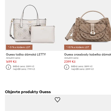
*-5 % s kódem: LST
*-10 % s kódem: LST
Guess taška dámská LETTY
Aktuální cena:
Aktuální cena:
1699 Kč
2399 Kč
Běžná cena:
3399 Kč
Běžná cena:
3899 Kč
Nejnižší cena:
1799 Kč
Nejnižší cena:
2599 Kč
Objevte produkty Guess