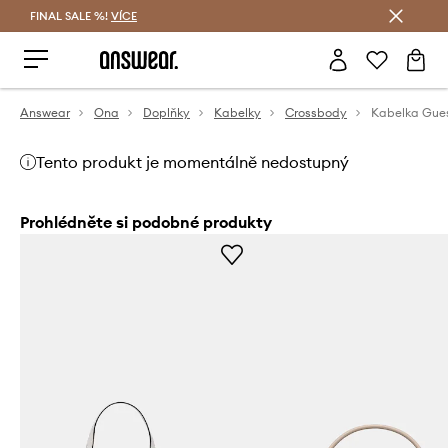
FINAL SALE %!
VÍCE
Ušetřete s Answear Club
Answear
Ona
Doplňky
Kabelky
Crossbody
Kabelka Gue
Tento produkt je momentálně nedostupný
Prohlédněte si podobné produkty