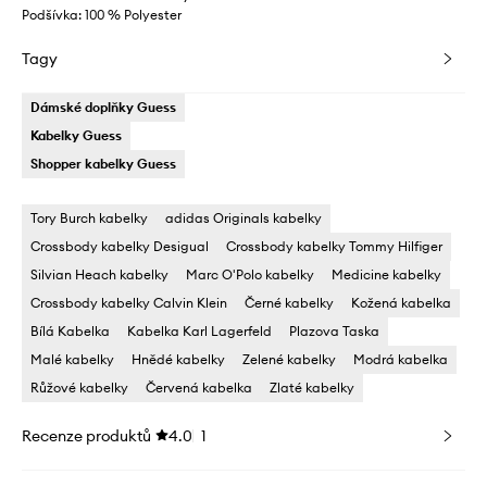
Podšívka: 100 % Polyester
Tagy
Dámské doplňky Guess
Kabelky Guess
Shopper kabelky Guess
Tory Burch kabelky
adidas Originals kabelky
Crossbody kabelky Desigual
Crossbody kabelky Tommy Hilfiger
Silvian Heach kabelky
Marc O'Polo kabelky
Medicine kabelky
Crossbody kabelky Calvin Klein
Černé kabelky
Kožená kabelka
Bílá Kabelka
Kabelka Karl Lagerfeld
Plazova Taska
Malé kabelky
Hnědé kabelky
Zelené kabelky
Modrá kabelka
Růžové kabelky
Červená kabelka
Zlaté kabelky
Recenze produktů
4.0
1