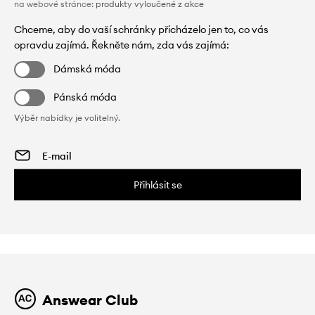
na webové stránce:
produkty vyloučené z akce
Chceme, aby do vaší schránky přicházelo jen to, co vás
opravdu zajímá. Řekněte nám, zda vás zajímá:
Dámská móda
Pánská móda
Výběr nabídky je volitelný.
Přihlásit se
Answear Club