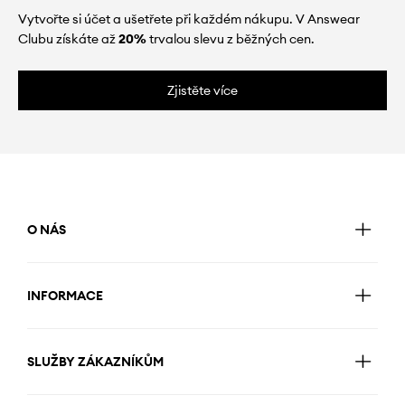
Vytvořte si účet a ušetřete při každém nákupu. V Answear
Clubu získáte až
20%
trvalou slevu z běžných cen.
Zjistěte více
O NÁS
INFORMACE
SLUŽBY ZÁKAZNÍKŮM