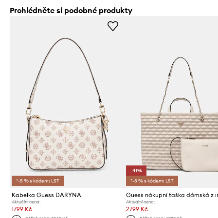
Prohlédněte si podobné produkty
-41%
*-5 % s kódem: LST
*-5 % s kódem: LST
Kabelka Guess DARYNA
Aktuální cena:
Aktuální cena:
1799 Kč
2799 Kč