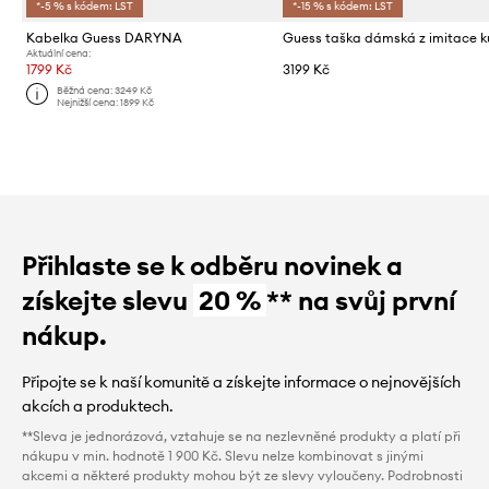
*-5 % s kódem: LST
*-15 % s kódem: LST
Kabelka Guess DARYNA
Aktuální cena:
1799 Kč
3199 Kč
Běžná cena:
3249 Kč
Nejnižší cena:
1899 Kč
Přihlaste se k odběru novinek a
získejte slevu
20 %
** na svůj první
nákup.
Připojte se k naší komunitě a získejte informace o nejnovějších
akcích a produktech.
**Sleva je jednorázová, vztahuje se na nezlevněné produkty a platí při
nákupu v min. hodnotě 1 900 Kč. Slevu nelze kombinovat s jinými
akcemi a některé produkty mohou být ze slevy vyloučeny. Podrobnosti