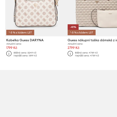
-41%
*-5 % s kódem: LST
*-5 % s kódem: LST
Kabelka Guess DARYNA
Aktuální cena:
Aktuální cena:
1799 Kč
2799 Kč
Běžná cena:
3249 Kč
Běžná cena:
4789 Kč
Nejnižší cena:
1899 Kč
Nejnižší cena:
4789 Kč