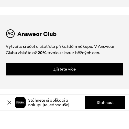
Answear Club
Vytvořte si účet a ušetřete při každém nákupu. V Answear
Clubu získáte až
20%
trvalou slevu z běžných cen.
Zjistěte více
Stáhněte si aplikaci a
Stáhnout
nakupujte jednodušeji
O NÁS