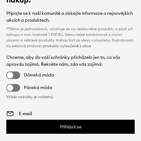
Připojte se k naší komunitě a získejte informace o nejnovějších
akcích a produktech.
**Sleva je jednorázová, vztahuje se na nezlevněné produkty a platí při
nákupu v min. hodnotě 1 900 Kč. Slevu nelze kombinovat s jinými
akcemi a některé produkty mohou být ze slevy vyloučeny. Podrobnosti
na webové stránce:
produkty vyloučené z akce
Chceme, aby do vaší schránky přicházelo jen to, co vás
opravdu zajímá. Řekněte nám, zda vás zajímá:
Dámská móda
Pánská móda
Výběr nabídky je volitelný.
Přihlásit se