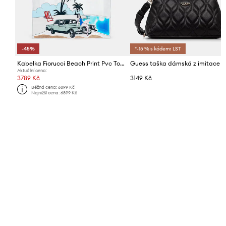
-45%
*-15 % s kódem: LST
Kabelka Fiorucci Beach Print Pvc Tote
Aktuální cena:
3789 Kč
3149 Kč
Běžná cena:
6899 Kč
Nejnižší cena:
6899 Kč