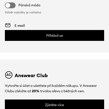
Pánská móda
Výběr nabídky je volitelný.
Přihlásit se
Answear Club
Vytvořte si účet a ušetřete při každém nákupu. V Answear
Clubu získáte až
20%
trvalou slevu z běžných cen.
Zjistěte více