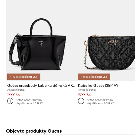
*-10 % s kódem: LST
*-5 % s kódem: LST
Guess crossbody kabelka dámská ARNELA
Kabelka Guess ISEMAY
Aktuální cena:
Aktuální cena:
1999 Kč
1899 Kč
Běžná cena:
3399 Kč
Běžná cena:
3249 Kč
Nejnižší cena:
2099 Kč
Nejnižší cena:
2099 Kč
Objevte produkty Guess