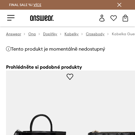
FINAL SALE %!
VÍCE
Ušetřete s Answear Club
Answear
Ona
Doplňky
Kabelky
Crossbody
Kabelka Gue
Tento produkt je momentálně nedostupný
Prohlédněte si podobné produkty