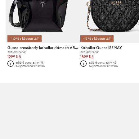
*-10 % s kódem: LST
*-5 % s kódem: LST
Guess crossbody kabelka dámská ARNELA
Kabelka Guess ISEMAY
Aktuální cena:
Aktuální cena:
1999 Kč
1899 Kč
Běžná cena:
3399 Kč
Běžná cena:
3249 Kč
Nejnižší cena:
2099 Kč
Nejnižší cena:
2099 Kč