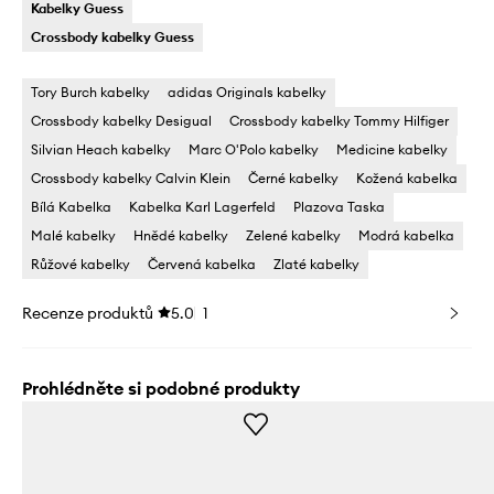
Kabelky Guess
Crossbody kabelky Guess
Tory Burch kabelky
adidas Originals kabelky
Crossbody kabelky Desigual
Crossbody kabelky Tommy Hilfiger
Silvian Heach kabelky
Marc O'Polo kabelky
Medicine kabelky
Crossbody kabelky Calvin Klein
Černé kabelky
Kožená kabelka
Bílá Kabelka
Kabelka Karl Lagerfeld
Plazova Taska
Malé kabelky
Hnědé kabelky
Zelené kabelky
Modrá kabelka
Růžové kabelky
Červená kabelka
Zlaté kabelky
Recenze produktů
5.0
1
Prohlédněte si podobné produkty