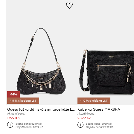
-14%
*-5 % s kódem: LST
*-10 % s kódem: LST
Guess taška dámská z imitace kůže LIBBY
Kabelka Guess MARSHA
Aktuální cena:
Aktuální cena:
1799 Kč
2399 Kč
Běžná cena:
3249 Kč
Běžná cena:
3989 Kč
Nejnižší cena:
2099 Kč
Nejnižší cena:
2499 Kč