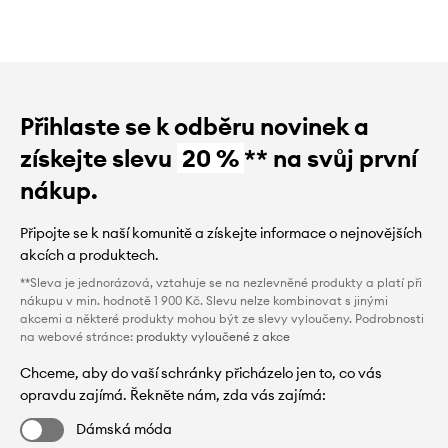
Přihlaste se k odběru novinek a
získejte slevu
20 %
** na svůj první
nákup.
Připojte se k naší komunitě a získejte informace o nejnovějších
akcích a produktech.
**Sleva je jednorázová, vztahuje se na nezlevněné produkty a platí při
nákupu v min. hodnotě 1 900 Kč. Slevu nelze kombinovat s jinými
akcemi a některé produkty mohou být ze slevy vyloučeny. Podrobnosti
na webové stránce:
produkty vyloučené z akce
Chceme, aby do vaší schránky přicházelo jen to, co vás
opravdu zajímá. Řekněte nám, zda vás zajímá:
Dámská móda