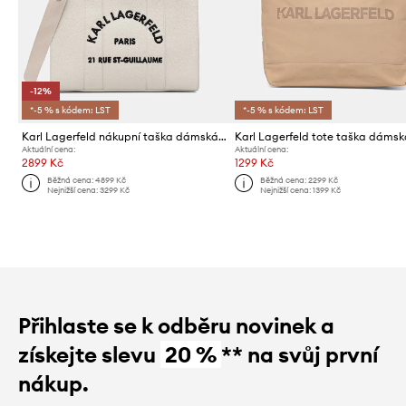
-12%
*-5 % s kódem: LST
*-5 % s kódem: LST
Karl Lagerfeld nákupní taška dámská z imitace kůže K/RSG MD
Aktuální cena:
Aktuální cena:
2899 Kč
1299 Kč
Běžná cena:
4899 Kč
Běžná cena:
2299 Kč
Nejnižší cena:
3299 Kč
Nejnižší cena:
1399 Kč
Přihlaste se k odběru novinek a
získejte slevu
20 %
** na svůj první
nákup.