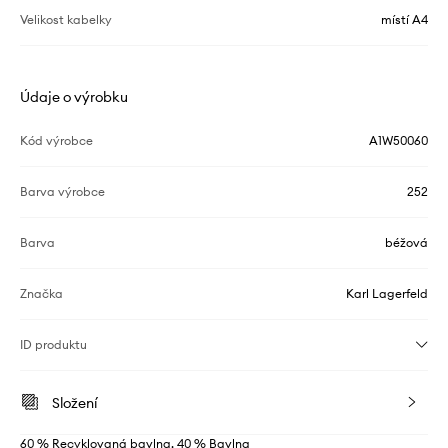
Velikost kabelky
místí A4
Údaje o výrobku
Kód výrobce
A1W50060
Barva výrobce
252
Barva
béžová
Značka
Karl Lagerfeld
ID produktu
Složení
60 % Recyklovaná bavlna, 40 % Bavlna