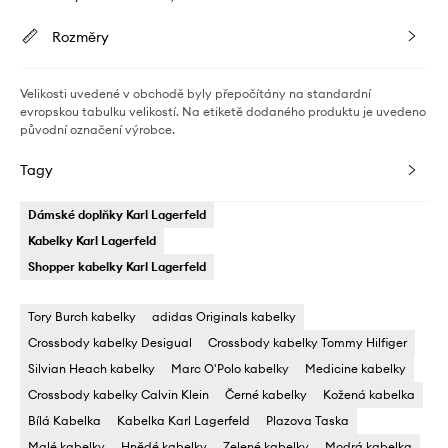
Rozměry
Velikosti uvedené v obchodě byly přepočítány na standardní
evropskou tabulku velikostí. Na etiketě dodaného produktu je uvedeno
původní označení výrobce.
Tagy
Dámské doplňky Karl Lagerfeld
Kabelky Karl Lagerfeld
Shopper kabelky Karl Lagerfeld
Tory Burch kabelky
adidas Originals kabelky
Crossbody kabelky Desigual
Crossbody kabelky Tommy Hilfiger
Silvian Heach kabelky
Marc O'Polo kabelky
Medicine kabelky
Crossbody kabelky Calvin Klein
Černé kabelky
Kožená kabelka
Bílá Kabelka
Kabelka Karl Lagerfeld
Plazova Taska
Malé kabelky
Hnědé kabelky
Zelené kabelky
Modrá kabelka