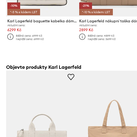
-10%
-21%
*-5 % s kódem: LST
*-10 % s kódem: LST
Karl Lagerfeld baguette kabelka dámská kožená K/SIGNATURE
Aktuální cena:
Aktuální cena:
6299 Kč
2899 Kč
Běžná cena:
6999 Kč
Běžná cena:
4899 Kč
Nejnižší cena:
6999 Kč
Nejnižší cena:
3699 Kč
Objevte produkty Karl Lagerfeld