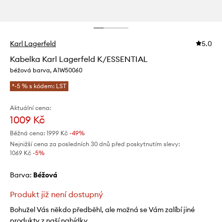
Karl Lagerfeld
5.0
Kabelka Karl Lagerfeld K/ESSENTIAL
béžová barva, A1W50060
*-5 % s kódem: LST
Aktuální cena:
1009 Kč
Běžná cena:
1999 Kč
-49%
Nejnižší cena za posledních 30 dnů před poskytnutím slevy:
1069 Kč
 -5%
Barva:
béžová
Produkt již není dostupný
Bohužel Vás někdo předběhl, ale možná se Vám zalíbí jiné
produkty z naší nabídky.