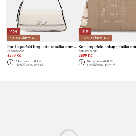
-10%
-21%
*-5 % s kódem: LST
*-10 % s kódem: LST
Karl Lagerfeld baguette kabelka dámská kožená K/SIGNATURE
Aktuální cena:
Aktuální cena:
6299 Kč
2899 Kč
Běžná cena:
6999 Kč
Běžná cena:
4899 Kč
Nejnižší cena:
6999 Kč
Nejnižší cena:
3699 Kč