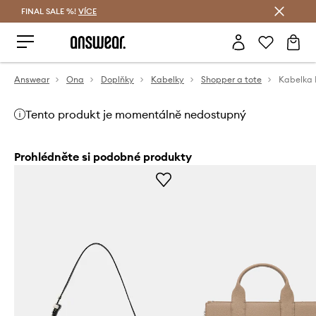
FINAL SALE %!
VÍCE
Ušetřete s Answear Club
Answear
Ona
Doplňky
Kabelky
Shopper a tote
Tento produkt je momentálně nedostupný
Prohlédněte si podobné produkty