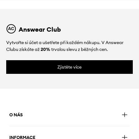
Answear Club
Vytvořte si účet a ušetřete při každém nákupu. V Answear
Clubu získáte až
20%
trvalou slevu z běžných cen.
Zjistěte více
O NÁS
INFORMACE