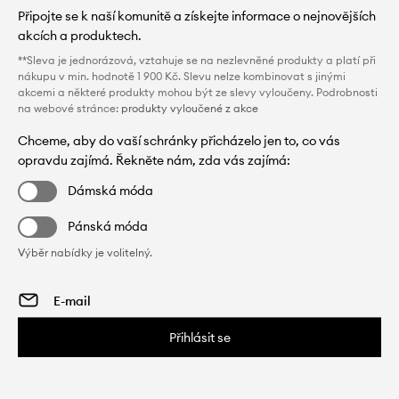
Připojte se k naší komunitě a získejte informace o nejnovějších
akcích a produktech.
**Sleva je jednorázová, vztahuje se na nezlevněné produkty a platí při
nákupu v min. hodnotě 1 900 Kč. Slevu nelze kombinovat s jinými
akcemi a některé produkty mohou být ze slevy vyloučeny. Podrobnosti
na webové stránce:
produkty vyloučené z akce
Chceme, aby do vaší schránky přicházelo jen to, co vás
opravdu zajímá. Řekněte nám, zda vás zajímá:
Dámská móda
Pánská móda
Výběr nabídky je volitelný.
Přihlásit se