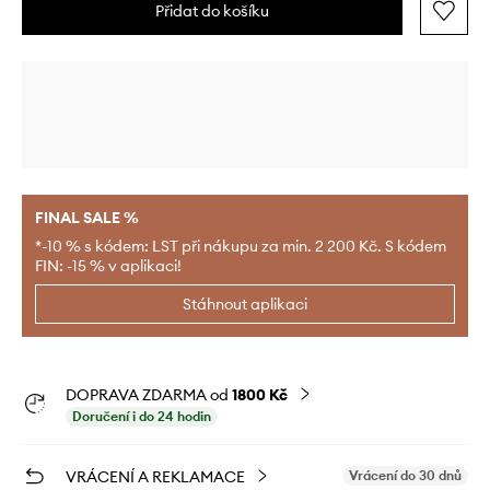
Přidat do košíku
FINAL SALE %
*-10 % s kódem: LST při nákupu za min. 2 200 Kč. S kódem
FIN: -15 % v aplikaci!
Stáhnout aplikaci
DOPRAVA ZDARMA od
1800 Kč
Doručení i do 24 hodin
VRÁCENÍ A REKLAMACE
Vrácení do 30 dnů