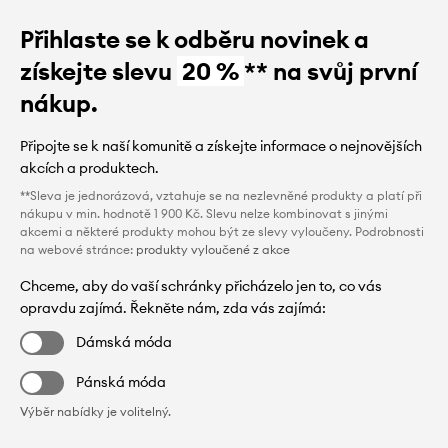
Přihlaste se k odběru novinek a
získejte slevu
20 %
** na svůj první
nákup.
Připojte se k naší komunitě a získejte informace o nejnovějších
akcích a produktech.
**Sleva je jednorázová, vztahuje se na nezlevněné produkty a platí při
nákupu v min. hodnotě 1 900 Kč. Slevu nelze kombinovat s jinými
akcemi a některé produkty mohou být ze slevy vyloučeny. Podrobnosti
na webové stránce:
produkty vyloučené z akce
Chceme, aby do vaší schránky přicházelo jen to, co vás
opravdu zajímá. Řekněte nám, zda vás zajímá:
Dámská móda
Pánská móda
Výběr nabídky je volitelný.