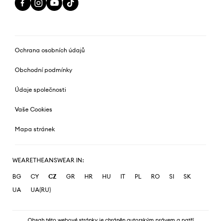
Ochrana osobních údajů
Obchodní podmínky
Údaje společnosti
Vaše Cookies
Mapa stránek
WEARETHEANSWEAR IN:
BG
CY
CZ
GR
HR
HU
IT
PL
RO
SI
SK
UA
UA(RU)
Obsah této webové stránky je chráněn autorským právem a patří