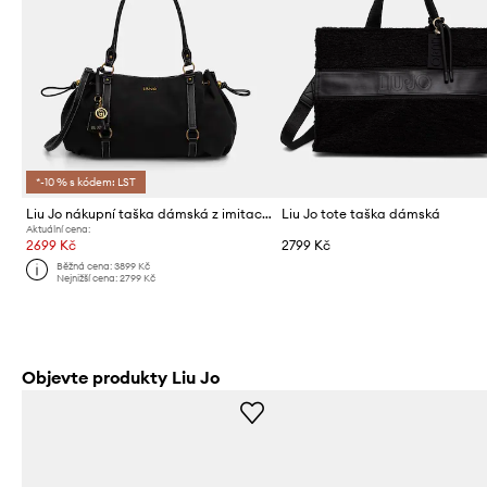
*-10 % s kódem: LST
Liu Jo nákupní taška dámská z imitace semiše
Liu Jo tote taška dámská
Aktuální cena:
2699 Kč
2799 Kč
Běžná cena:
3899 Kč
Nejnižší cena:
2799 Kč
Objevte produkty Liu Jo