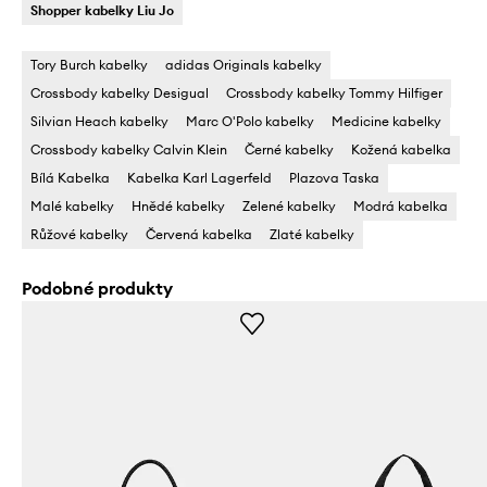
Shopper kabelky Liu Jo
Tory Burch kabelky
adidas Originals kabelky
Crossbody kabelky Desigual
Crossbody kabelky Tommy Hilfiger
Silvian Heach kabelky
Marc O'Polo kabelky
Medicine kabelky
Crossbody kabelky Calvin Klein
Černé kabelky
Kožená kabelka
Bílá Kabelka
Kabelka Karl Lagerfeld
Plazova Taska
Malé kabelky
Hnědé kabelky
Zelené kabelky
Modrá kabelka
Růžové kabelky
Červená kabelka
Zlaté kabelky
Podobné produkty