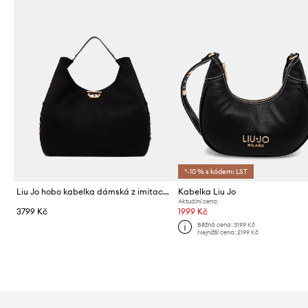
*-10 % s kódem: LST
Liu Jo hobo kabelka dámská z imitace semiše
Kabelka Liu Jo
Aktuální cena:
3799 Kč
1999 Kč
Běžná cena:
3199 Kč
Nejnižší cena:
2199 Kč