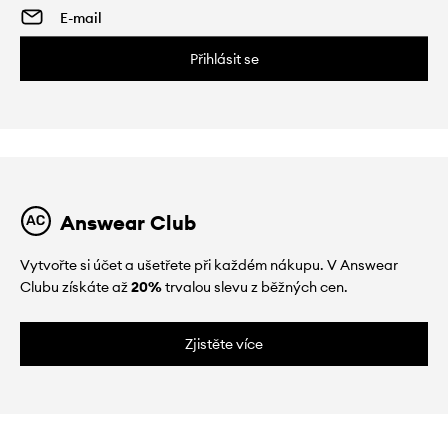
Přihlásit se
Answear Club
Vytvořte si účet a ušetřete při každém nákupu. V Answear
Clubu získáte až
20%
trvalou slevu z běžných cen.
Zjistěte více