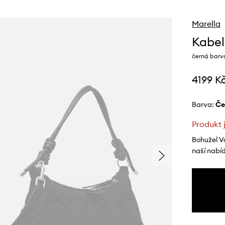
Marella
Kabel
černá barva
4199 K
Barva:
č
Produkt 
Bohužel V
naší nabí