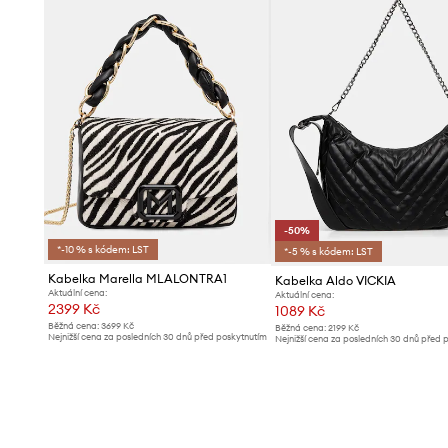
-50%
*-10 % s kódem: LST
*-5 % s kódem: LST
Kabelka Marella MLALONTRA1
Kabelka Aldo VICKIA
Aktuální cena:
Aktuální cena:
2399 Kč
1089 Kč
Běžná cena:
3699 Kč
Běžná cena:
2199 Kč
Nejnižší cena za posledních 30 dnů před poskytnutím
Nejnižší cena za posledních 30 dnů před 
slevy:
2499 Kč
slevy:
2199 Kč