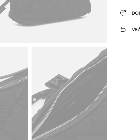
DO
VRÁ