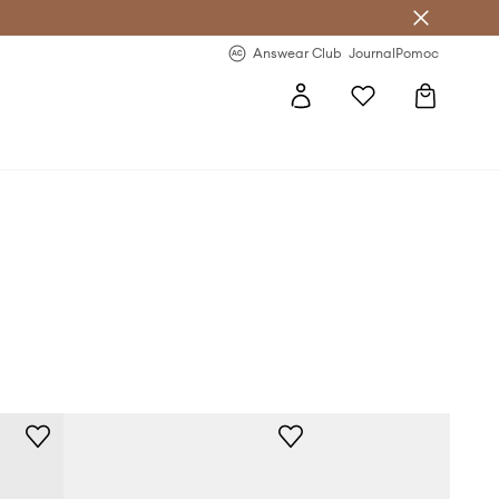
Answear Club
- 20 % na první objednávku
Answear Club
Journal
Pomoc