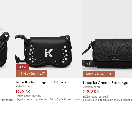
-26%
*-5 % s kódem: LST
*-10 % s kódem: LST
Kabelka Karl Lagerfeld Jeans
Kabelka Armani Exchange
Aktuální cena:
Aktuální cena:
1699 Kč
2099 Kč
Běžná cena:
3199 Kč
Běžná cena:
2899 Kč
Nejnižší cena za posledních 30 dnů před poskytnutím
poskytnutím
Nejnižší cena za posledních 30 dnů pře
slevy:
2299 Kč
slevy:
2199 Kč