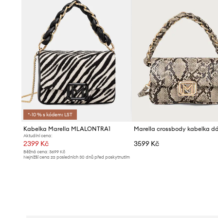
*-10 % s kódem: LST
Kabelka Marella MLALONTRA1
Aktuální cena:
2399 Kč
3599 Kč
Běžná cena:
3699 Kč
Nejnižší cena za posledních 30 dnů před poskytnutím
slevy:
2499 Kč