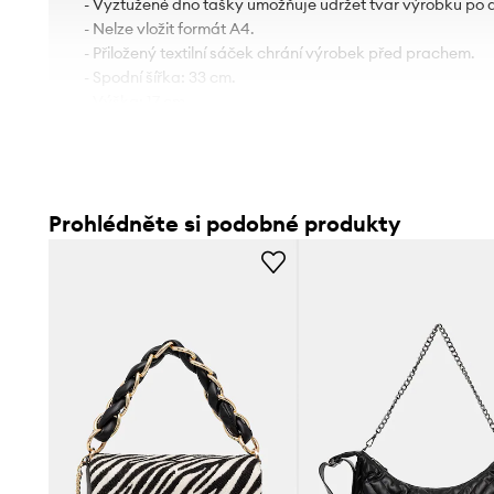
- Vyztužené dno tašky umožňuje udržet tvar výrobku po 
- Nelze vložit formát A4.
- Přiložený textilní sáček chrání výrobek před prachem.
- Spodní šířka: 33 cm.
- Výška: 17 cm.
- Hloubka: 9 cm.
Prohlédněte si podobné produkty