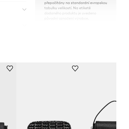
přepočítány na standardní evropskou
tabulku velikostí. Na etiketě
dodaného produktu je uvedeno
původní označení výrobce.