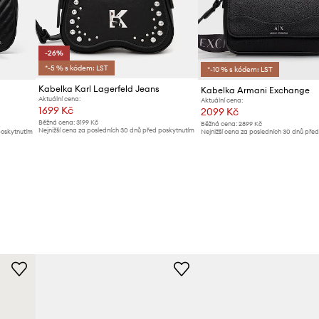
-26%
*-5 % s kódem: LST
*-10 % s kódem: LST
Kabelka Karl Lagerfeld Jeans
Kabelka Armani Exchange
Aktuální cena:
Aktuální cena:
1699 Kč
2099 Kč
Běžná cena:
3199 Kč
Běžná cena:
2899 Kč
Nejnižší cena za posledních 30 dnů před poskytnutím
poskytnutím
Nejnižší cena za posledních 30 dnů pře
slevy:
2299 Kč
slevy:
2199 Kč