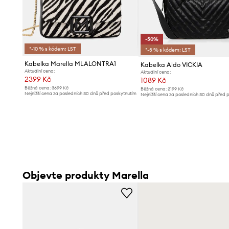
-50%
*-10 % s kódem: LST
*-5 % s kódem: LST
Kabelka Marella MLALONTRA1
Kabelka Aldo VICKIA
Aktuální cena:
Aktuální cena:
2399 Kč
1089 Kč
Běžná cena:
3699 Kč
Běžná cena:
2199 Kč
Nejnižší cena za posledních 30 dnů před poskytnutím
Nejnižší cena za posledních 30 dnů před 
slevy:
2499 Kč
slevy:
2199 Kč
Objevte produkty Marella