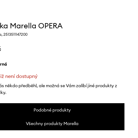
ka Marella OPERA
, 2513511147200
č
erná
již není dostupný
ás někdo předběhl, ale možná se Vám zalíbí jiné produkty z
dky.
Podobné produkty
Všechny produkty Marella