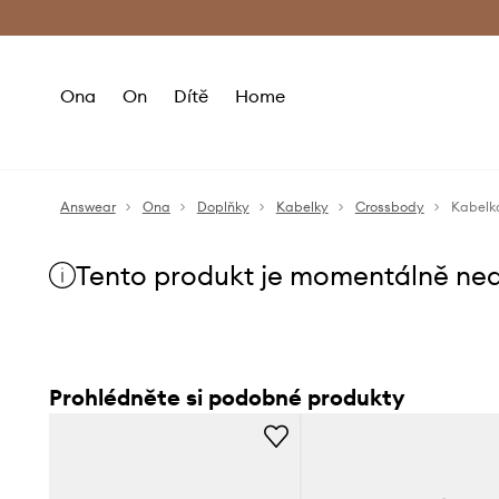
Premium Fashion Benefits
Doručení a vr
Ona
On
Dítě
Home
Answear
Ona
Doplňky
Kabelky
Crossbody
Kabelk
Tento produkt je momentálně ne
Prohlédněte si podobné produkty