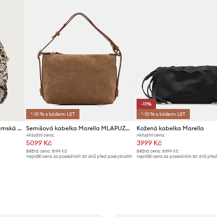
-11%
*-10 % s kódem: LST
*-10 % s kódem: LST
Marella crossbody kabelka dámská z imitace kůže MLAERA
Semišová kabelka Marella MLAPUZZLE
Kožená kabelka Marella
Aktuální cena:
Aktuální cena:
5099 Kč
3999 Kč
Běžná cena:
8199 Kč
Běžná cena:
8399 Kč
Nejnižší cena za posledních 30 dnů před poskytnutím
Nejnižší cena za posledních 30 dnů pře
slevy:
5399 Kč
slevy:
4499 Kč