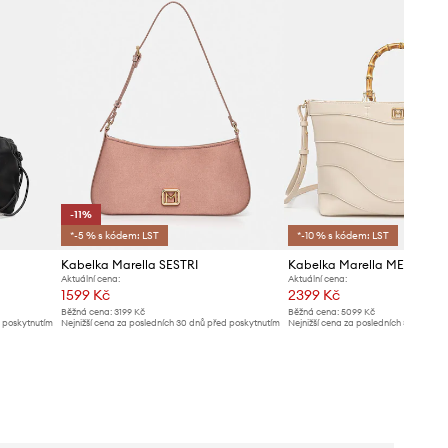
-11%
*-5 % s kódem: LST
*-10 % s kódem: LST
Kabelka Marella SESTRI
Kabelka Marella MEDORO
Aktuální cena:
Aktuální cena:
1599 Kč
2399 Kč
Běžná cena:
3199 Kč
Běžná cena:
5099 Kč
d poskytnutím
Nejnižší cena za posledních 30 dnů před poskytnutím
Nejnižší cena za posledních 30 dnů př
slevy:
1799 Kč
slevy:
2529 Kč