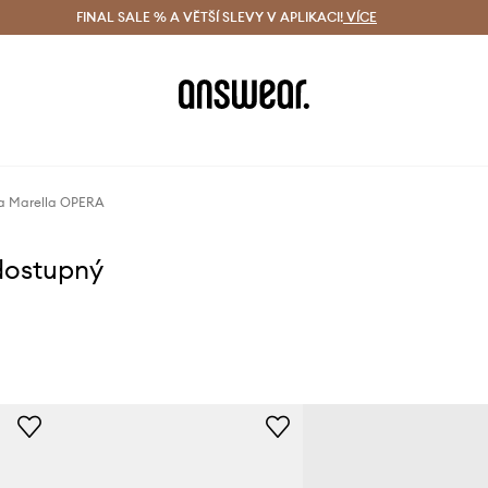
ácení zdarma (od 1800 Kč)
FINAL SALE % A VĚTŠÍ SLEVY V APLIKACI!
Doručení i do 24 h
VÍCE
Ušetřete s 
a Marella OPERA
dostupný