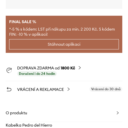
FINAL SALE %
*-5 % s kódem: LST při nákupu za min. 2 200 Kč. S kódem
FIN: -10 % v aplikaci!
Stáhnout aplikaci
DOPRAVA ZDARMA od
1800 Kč
Doručení i do 24 hodin
VRÁCENÍ A REKLAMACE
Vrácení do 30 dnů
O produktu
Kabelka Pedro del Hierro