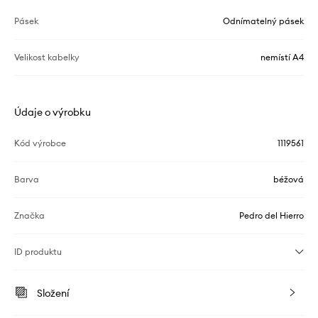
Pásek
Odnímatelný pásek
Velikost kabelky
nemístí A4
Údaje o výrobku
Kód výrobce
1119561
Barva
béžová
Značka
Pedro del Hierro
ID produktu
Složení