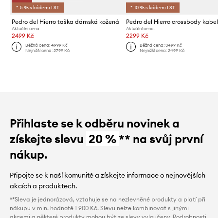
*-5 % s kódem: LST
*-10 % s kódem: LST
Pedro del Hierro taška dámská kožená
Aktuální cena:
Aktuální cena:
2499 Kč
2299 Kč
Běžná cena:
4999 Kč
Běžná cena:
3499 Kč
Nejnižší cena:
2799 Kč
Nejnižší cena:
2499 Kč
Přihlaste se k odběru novinek a
získejte slevu
20 %
** na svůj první
nákup.
Připojte se k naší komunitě a získejte informace o nejnovějších
akcích a produktech.
**Sleva je jednorázová, vztahuje se na nezlevněné produkty a platí při
nákupu v min. hodnotě 1 900 Kč. Slevu nelze kombinovat s jinými
akcemi a některé produkty mohou být ze slevy vyloučeny. Podrobnosti