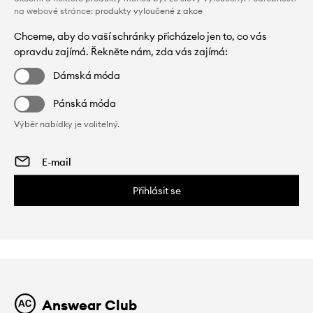
na webové stránce:
produkty vyloučené z akce
Chceme, aby do vaší schránky přicházelo jen to, co vás
opravdu zajímá. Řekněte nám, zda vás zajímá:
Dámská móda
Pánská móda
Výběr nabídky je volitelný.
Přihlásit se
Answear Club