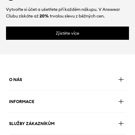
Vytvořte si účet a ušetřete při každém nákupu. V Answear
Clubu získáte až
20%
trvalou slevu z běžných cen.
Zjistěte více
O NÁS
INFORMACE
SLUŽBY ZÁKAZNÍKŮM