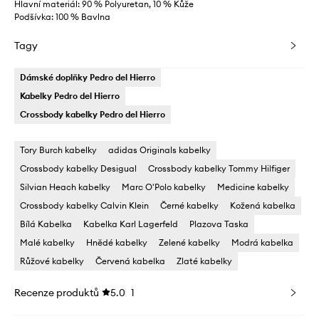
Hlavní materiál: 90 % Polyuretan, 10 % Kůže
Podšívka: 100 % Bavlna
Tagy
Dámské doplňky Pedro del Hierro
Kabelky Pedro del Hierro
Crossbody kabelky Pedro del Hierro
Tory Burch kabelky
adidas Originals kabelky
Crossbody kabelky Desigual
Crossbody kabelky Tommy Hilfiger
Silvian Heach kabelky
Marc O'Polo kabelky
Medicine kabelky
Crossbody kabelky Calvin Klein
Černé kabelky
Kožená kabelka
Bílá Kabelka
Kabelka Karl Lagerfeld
Plazova Taska
Malé kabelky
Hnědé kabelky
Zelené kabelky
Modrá kabelka
Růžové kabelky
Červená kabelka
Zlaté kabelky
Recenze produktů
5.0
1