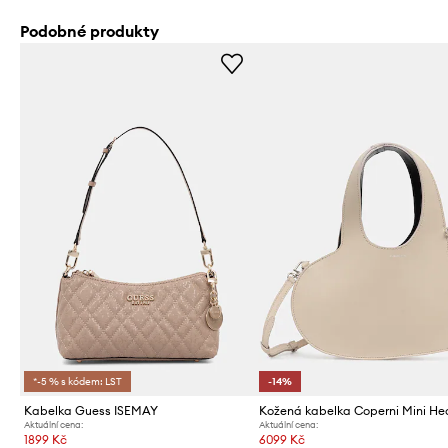
Podobné produkty
*-5 % s kódem: LST
-14%
Kabelka Guess ISEMAY
Kožená kabelka Coperni Mini He
Aktuální cena:
Aktuální cena:
1899 Kč
6099 Kč