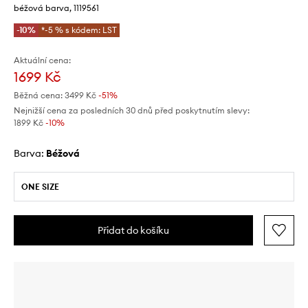
béžová barva, 1119561
-10%
*-5 % s kódem: LST
Aktuální cena:
1699 Kč
Běžná cena:
3499 Kč
-51%
Nejnižší cena za posledních 30 dnů před poskytnutím slevy:
1899 Kč
 -10%
Barva:
béžová
ONE SIZE
Přidat do košíku