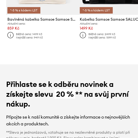
*-5 % s kódem: LST
*-5 % s kódem: LST
Bavlněná kabelka Samsoe Samsoe SAPRINT
Kabelka Samsoe Samsoe SALU
Aktuální cena:
Aktuální cena:
859 Kč
1499 Kč
Běžná cena:
1499 Kč
Běžná cena:
2499 Kč
Nejnižší cena:
949 Kč
Nejnižší cena:
1599 Kč
Přihlaste se k odběru novinek a
získejte slevu
20 %
** na svůj první
nákup.
Připojte se k naší komunitě a získejte informace o nejnovějších
akcích a produktech.
**Sleva je jednorázová, vztahuje se na nezlevněné produkty a platí při
nákupu v min. hodnotě 1 900 Kč. Slevu nelze kombinovat s jinými