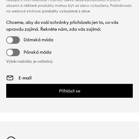
akcemi a některé produkty mohou být ze slevy vyloučeny. Podrobnosti
na webové stránce:
produkty vyloučené z akce
Chceme, aby do vaší schránky přicházelo jen to, co vás
opravdu zajímá. Řekněte nám, zda vás zajímá:
Dámská móda
Pánská móda
Výběr nabídky je volitelný.
Přihlásit se