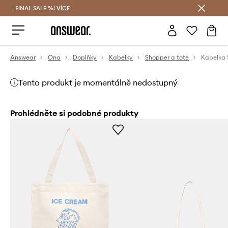
FINAL SALE %!
VÍCE
Ušetřete s Answear Club
Answear
Ona
Doplňky
Kabelky
Shopper a tote
Kabelka
Tento produkt je momentálně nedostupný
Prohlédněte si podobné produkty