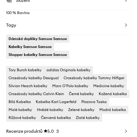
Složení
100 % Bavlna
Tagy
Dámské doplňky Samsoe Samsoe
Kabelky Samsoe Samsoe
Shopper kabelky Samsoe Samsoe
Tory Burch kabelky
adidas Originals kabelky
Crossbody kabelky Desigual
Crossbody kabelky Tommy Hilfiger
Silvian Heach kabelky
Marc O'Polo kabelky
Medicine kabelky
Crossbody kabelky Calvin Klein
Černé kabelky
Kožená kabelka
Bílá Kabelka
Kabelka Karl Lagerfeld
Plazova Taska
Malé kabelky
Hnědé kabelky
Zelené kabelky
Modrá kabelka
Růžové kabelky
Červená kabelka
Zlaté kabelky
Recenze produktů
5.0
3