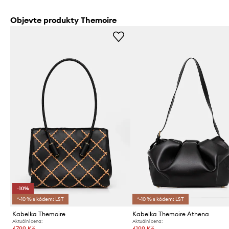
Objevte produkty Themoire
-10%
*-10 % s kódem: LST
*-10 % s kódem: LST
Kabelka Themoire
Kabelka Themoire Athena
Aktuální cena:
Aktuální cena:
6799 Kč
6199 Kč