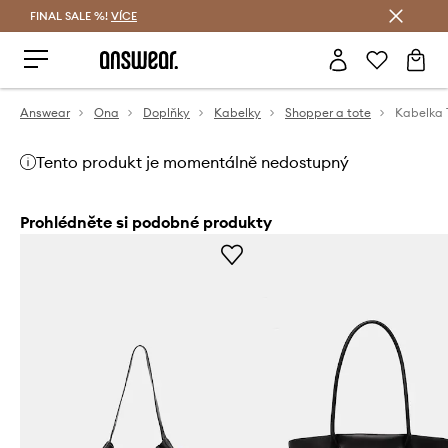
FINAL SALE %!
VÍCE
Ušetřete s Answear Club
Answear
Ona
Doplňky
Kabelky
Shopper a tote
Kabelka 
Tento produkt je momentálně nedostupný
Prohlédněte si podobné produkty