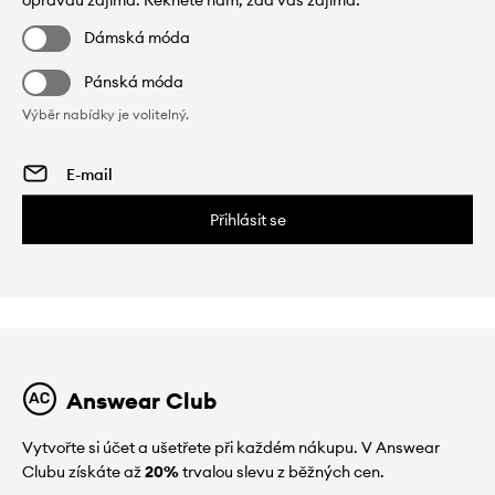
opravdu zajímá. Řekněte nám, zda vás zajímá:
Dámská móda
Pánská móda
Výběr nabídky je volitelný.
Přihlásit se
Answear Club
Vytvořte si účet a ušetřete při každém nákupu. V Answear
Clubu získáte až
20%
trvalou slevu z běžných cen.