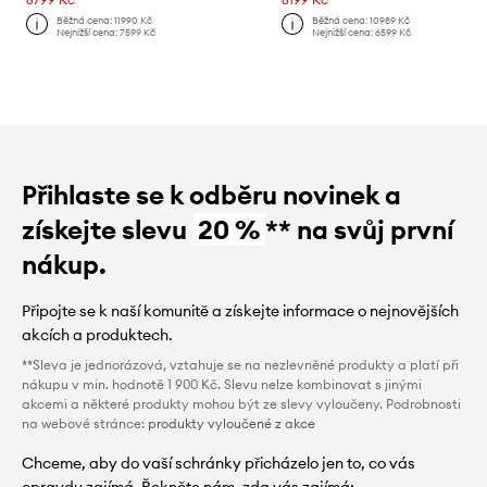
Běžná cena:
11990 Kč
Běžná cena:
10989 Kč
Nejnižší cena:
7599 Kč
Nejnižší cena:
6599 Kč
Přihlaste se k odběru novinek a
získejte slevu
20 %
** na svůj první
nákup.
Připojte se k naší komunitě a získejte informace o nejnovějších
akcích a produktech.
**Sleva je jednorázová, vztahuje se na nezlevněné produkty a platí při
nákupu v min. hodnotě 1 900 Kč. Slevu nelze kombinovat s jinými
akcemi a některé produkty mohou být ze slevy vyloučeny. Podrobnosti
na webové stránce:
produkty vyloučené z akce
Chceme, aby do vaší schránky přicházelo jen to, co vás