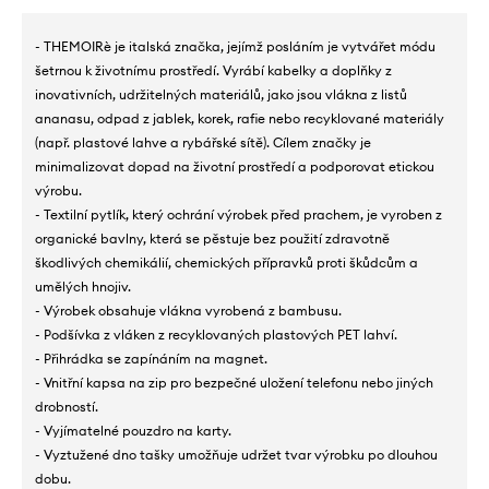
- THEMOIRè je italská značka, jejímž posláním je vytvářet módu
šetrnou k životnímu prostředí. Vyrábí kabelky a doplňky z
inovativních, udržitelných materiálů, jako jsou vlákna z listů
ananasu, odpad z jablek, korek, rafie nebo recyklované materiály
(např. plastové lahve a rybářské sítě). Cílem značky je
minimalizovat dopad na životní prostředí a podporovat etickou
výrobu.
- Textilní pytlík, který ochrání výrobek před prachem, je vyroben z
organické bavlny, která se pěstuje bez použití zdravotně
škodlivých chemikálií, chemických přípravků proti škůdcům a
umělých hnojiv.
- Výrobek obsahuje vlákna vyrobená z bambusu.
- Podšívka z vláken z recyklovaných plastových PET lahví.
- Přihrádka se zapínáním na magnet.
- Vnitřní kapsa na zip pro bezpečné uložení telefonu nebo jiných
drobností.
- Vyjímatelné pouzdro na karty.
- Vyztužené dno tašky umožňuje udržet tvar výrobku po dlouhou
dobu.