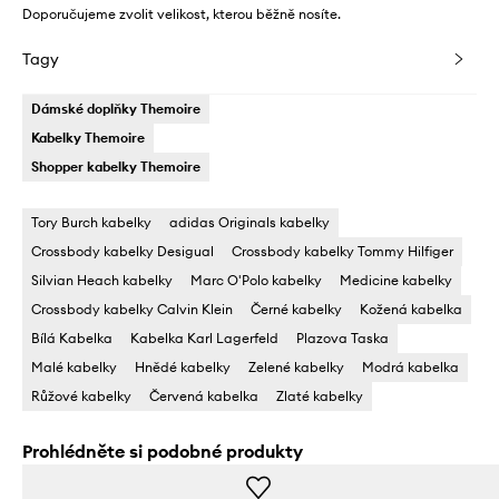
Doporučujeme zvolit velikost, kterou běžně nosíte.
Tagy
Dámské doplňky Themoire
Kabelky Themoire
Shopper kabelky Themoire
Tory Burch kabelky
adidas Originals kabelky
Crossbody kabelky Desigual
Crossbody kabelky Tommy Hilfiger
Silvian Heach kabelky
Marc O'Polo kabelky
Medicine kabelky
Crossbody kabelky Calvin Klein
Černé kabelky
Kožená kabelka
Bílá Kabelka
Kabelka Karl Lagerfeld
Plazova Taska
Malé kabelky
Hnědé kabelky
Zelené kabelky
Modrá kabelka
Růžové kabelky
Červená kabelka
Zlaté kabelky
Prohlédněte si podobné produkty