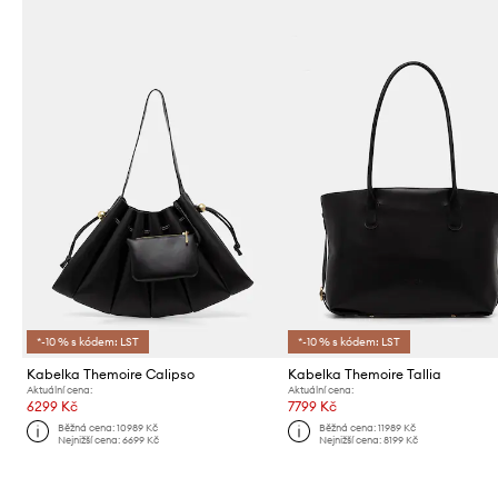
*-10 % s kódem: LST
*-10 % s kódem: LST
Kabelka Themoire Calipso
Kabelka Themoire Tallia
Aktuální cena:
Aktuální cena:
6299 Kč
7799 Kč
Běžná cena:
10989 Kč
Běžná cena:
11989 Kč
Nejnižší cena:
6699 Kč
Nejnižší cena:
8199 Kč