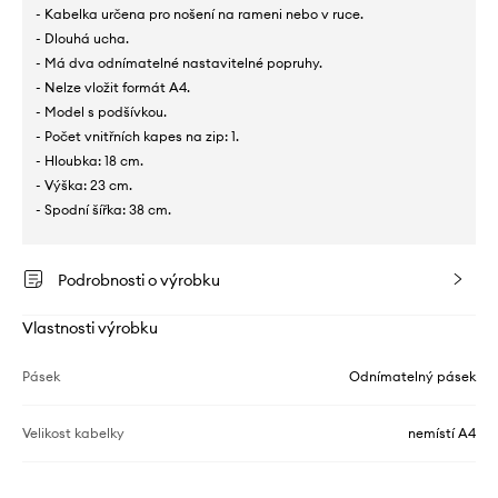
- Kabelka určena pro nošení na rameni nebo v ruce.
- Dlouhá ucha.
- Má dva odnímatelné nastavitelné popruhy.
- Nelze vložit formát A4.
- Model s podšívkou.
- Počet vnitřních kapes na zip: 1.
- Hloubka: 18 cm.
- Výška: 23 cm.
- Spodní šířka: 38 cm.
Podrobnosti o výrobku
Vlastnosti výrobku
Pásek
Odnímatelný pásek
Velikost kabelky
nemístí A4