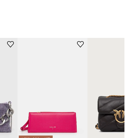
fialová
Valentino Bags