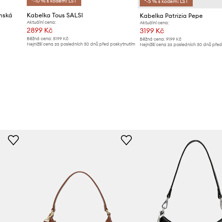
*-10 % s kódem: LST
*-5 % s kódem: LST
mská
Kabelka Tous SALSI
Kabelka Patrizia Pepe
Aktuální cena:
Aktuální cena:
2899 Kč
3199 Kč
Běžná cena:
5199 Kč
Běžná cena:
9199 Kč
Nejnižší cena za posledních 30 dnů před poskytnutím
Nejnižší cena za posledních 30 dnů pře
slevy:
3299 Kč
slevy:
3299 Kč