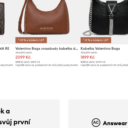
*-10 % s kódem: LST
*-5 % s kódem: LST
INA RE
Valentino Bags crossbody kabelka dámská z imitace kůže
Kabelka Valentino Bags
Aktuální cena:
Aktuální cena:
2099 Kč
1899 Kč
Běžná cena:
2899 Kč
Běžná cena:
2499 Kč
poskytnutím
Nejnižší cena za posledních 30 dnů před poskytnutím
Nejnižší cena za posledních 30 dnů pře
slevy:
2199 Kč
slevy:
2099 Kč
ek a
svůj první
Answear