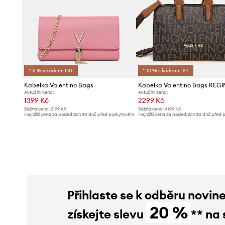
*-5 % s kódem: LST
*-10 % s kódem: LST
Kabelka Valentino Bags
Kabelka Valentino Bags REG
Aktuální cena:
Aktuální cena:
1399 Kč
2299 Kč
Běžná cena:
2199 Kč
Běžná cena:
4199 Kč
Nejnižší cena za posledních 30 dnů před poskytnutím
Nejnižší cena za posledních 30 dnů před 
slevy:
1499 Kč
slevy:
2399 Kč
Přihlaste se k odběru novin
20 %
získejte slevu
** na 