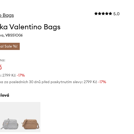
5.0
o Bags
ka Valentino Bags
rva, VBS51O06
nal Sale %!
na:
č
:
2799 Kč
-17%
na za posledních 30 dnů před poskytnutím slevy:
2799 Kč
 -17%
ialová