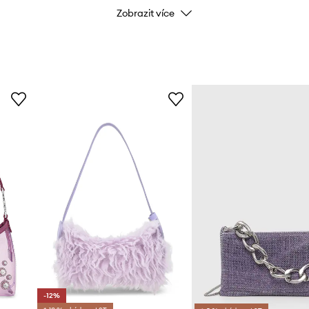
Zobrazit více
Barva
Značka
Výrobce
ID produktu
-12%