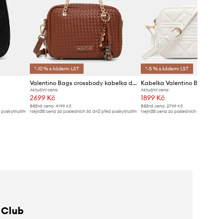
*-10 % s kódem: LST
*-5 % s kódem: LST
Valentino Bags crossbody kabelka dámská z imitace kůže GEA
Kabelka Valentino Bags
Aktuální cena:
Aktuální cena:
2699 Kč
1899 Kč
Běžná cena:
4199 Kč
Běžná cena:
2799 Kč
d poskytnutím
Nejnižší cena za posledních 30 dnů před poskytnutím
Nejnižší cena za posledních 30 dnů př
slevy:
2899 Kč
slevy:
1949 Kč
 Club