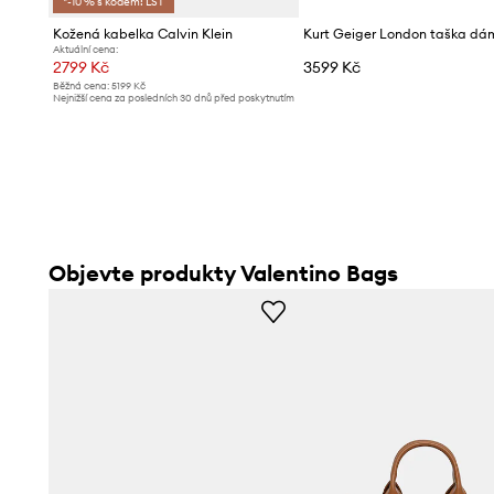
*-10 % s kódem: LST
Kožená kabelka Calvin Klein
Kurt Geiger London taška dá
Aktuální cena:
2799 Kč
3599 Kč
Běžná cena:
5199 Kč
Nejnižší cena za posledních 30 dnů před poskytnutím
slevy:
3099 Kč
Objevte produkty Valentino Bags