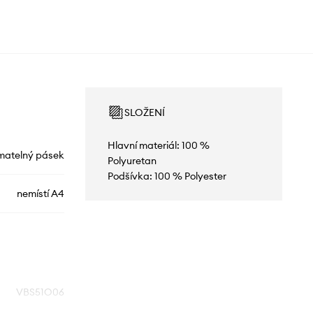
SLOŽENÍ
Hlavní materiál: 100 %
matelný pásek
Polyuretan
Podšívka: 100 % Polyester
nemístí A4
VBS51O06