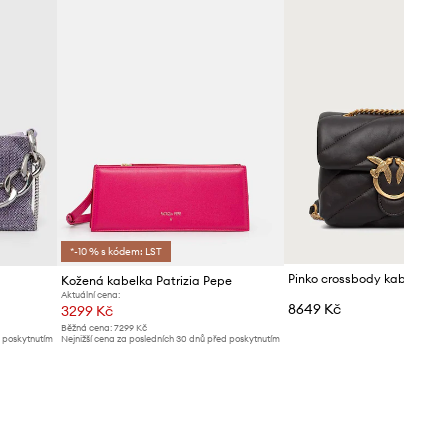
*-10 % s kódem: LST
Kožená kabelka Patrizia Pepe
Aktuální cena:
8649 Kč
3299 Kč
Běžná cena:
7299 Kč
d poskytnutím
Nejnižší cena za posledních 30 dnů před poskytnutím
slevy:
3599 Kč