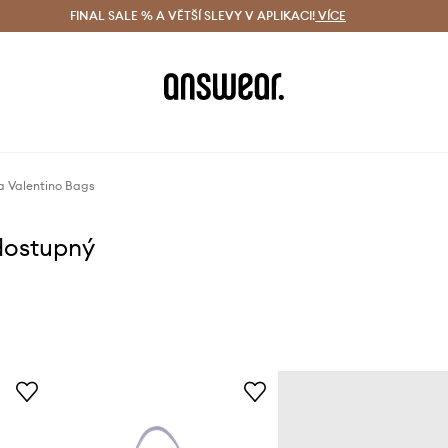
ácení zdarma (od 1800 Kč)
FINAL SALE % A VĚTŠÍ SLEVY V APLIKACI!
Doručení i do 24 h
VÍCE
Ušetřete s 
a Valentino Bags
dostupný