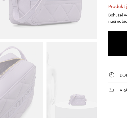
Produkt 
Bohužel V
naší nabí
DO
VRÁ