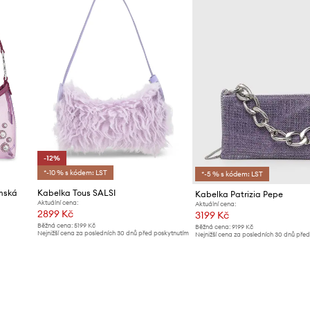
-12%
*-10 % s kódem: LST
*-5 % s kódem: LST
mská
Kabelka Tous SALSI
Kabelka Patrizia Pepe
Aktuální cena:
Aktuální cena:
2899 Kč
3199 Kč
Běžná cena:
5199 Kč
Běžná cena:
9199 Kč
Nejnižší cena za posledních 30 dnů před poskytnutím
Nejnižší cena za posledních 30 dnů pře
slevy:
3299 Kč
slevy:
3299 Kč