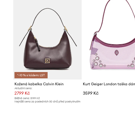
*-10 % s kódem: LST
Kožená kabelka Calvin Klein
Kurt Geiger London taška dá
Aktuální cena:
2799 Kč
3599 Kč
Běžná cena:
5199 Kč
Nejnižší cena za posledních 30 dnů před poskytnutím
slevy:
3099 Kč