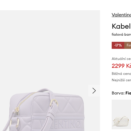
Valentin
Kabel
fialová ba
-17%
Fi
Aktuální ce
2299 K
Běžná cena
Nejnižší ce
Barva:
f