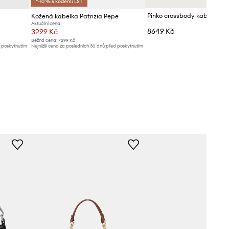
*-10 % s kódem: LST
Kožená kabelka Patrizia Pepe
Aktuální cena:
8649 Kč
3299 Kč
Běžná cena:
7299 Kč
d poskytnutím
Nejnižší cena za posledních 30 dnů před poskytnutím
slevy:
3599 Kč