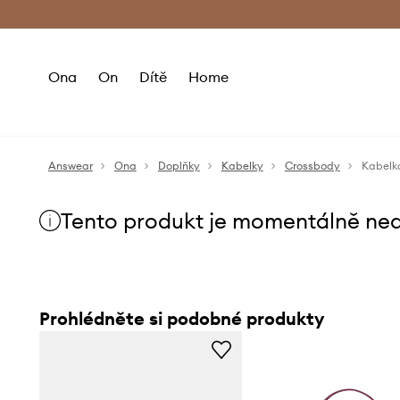
Premium Fashion Benefits
Doručení a vr
Ona
On
Dítě
Home
Answear
Ona
Doplňky
Kabelky
Crossbody
Kabelk
Tento produkt je momentálně ne
Prohlédněte si podobné produkty