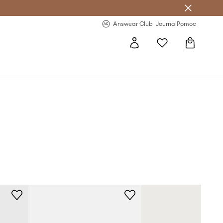
Answear Club
- 20 % na první objednávku
Answear Club
Journal
Pomoc