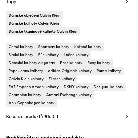
Tagy
Dámské oblečení Calvin Klein
Dámské kalhoty Calvin Klein
Dámské tkaninové kalhoty Calvin Klein
Černé kalhoty
Sportovní kalhoty
Kožené kalhoty
Široké kalhoty
Bílé kalhoty
Lněné kalhoty
Dámské kalhoty elegantní
Boss kalhoty
Roxy kalhoty
Pepe Jeans kalhoty
adidas Originals kalhoty
Puma kalhoty
Calvin Klein kalhoty
Ellesse kalhoty
EA7 Emporio Armani kalhoty
DKNY kalhoty
Desigual kalhoty
Champion kalhoty
Armani Exchange kalhoty
Arkk Copenhagen kalhoty
Recenze produktů
5.0
1
Prohlédněte si podobné produkty