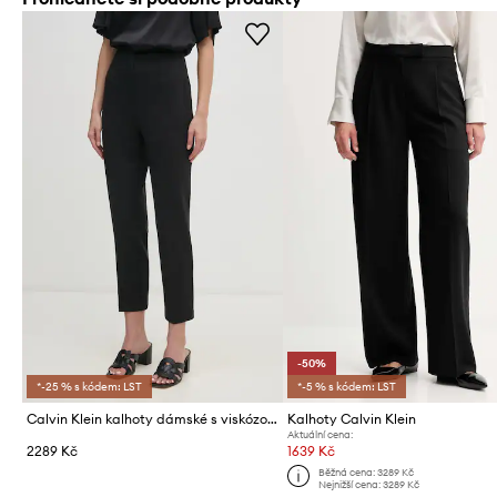
-50%
*-25 % s kódem: LST
*-5 % s kódem: LST
Calvin Klein kalhoty dámské s viskózou
Kalhoty Calvin Klein
Aktuální cena:
2289 Kč
1639 Kč
Běžná cena:
3289 Kč
Nejnižší cena:
3289 Kč