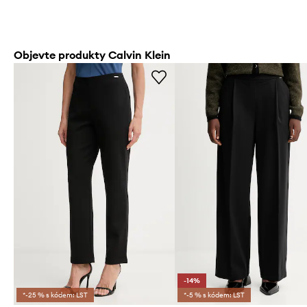
Objevte produkty Calvin Klein
-14%
*-25 % s kódem: LST
*-5 % s kódem: LST