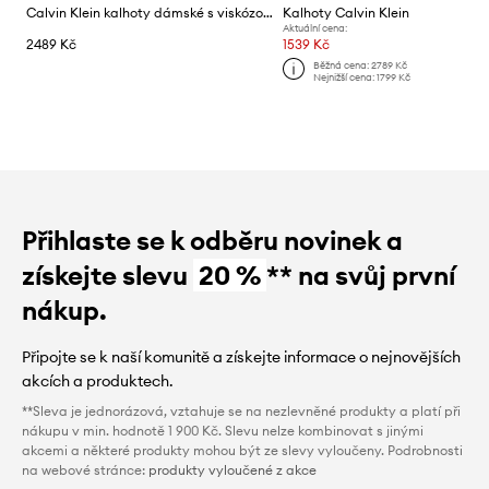
Calvin Klein kalhoty dámské s viskózou
Kalhoty Calvin Klein
Aktuální cena:
2489 Kč
1539 Kč
Běžná cena:
2789 Kč
Nejnižší cena:
1799 Kč
Přihlaste se k odběru novinek a
získejte slevu
20 %
** na svůj první
nákup.
Připojte se k naší komunitě a získejte informace o nejnovějších
akcích a produktech.
**Sleva je jednorázová, vztahuje se na nezlevněné produkty a platí při
nákupu v min. hodnotě 1 900 Kč. Slevu nelze kombinovat s jinými
akcemi a některé produkty mohou být ze slevy vyloučeny. Podrobnosti
na webové stránce:
produkty vyloučené z akce