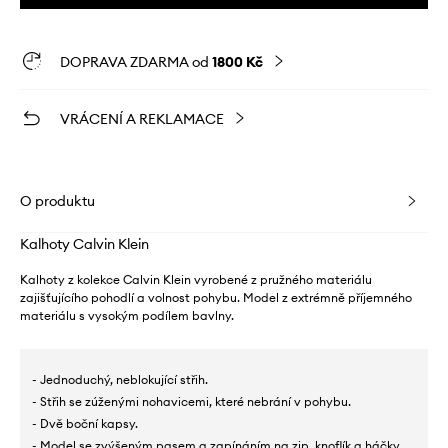
DOPRAVA ZDARMA od
1800 Kč
VRÁCENÍ A REKLAMACE
O produktu
Kalhoty Calvin Klein
Kalhoty z kolekce Calvin Klein vyrobené z pružného materiálu
zajišťujícího pohodlí a volnost pohybu. Model z extrémně příjemného
materiálu s vysokým podílem bavlny.
- Jednoduchý, neblokující střih.
- Střih se zúženými nohavicemi, které nebrání v pohybu.
- Dvě boční kapsy.
- Model se zvýšeným pasem a zapínáním na zip, knoflík a háčky.