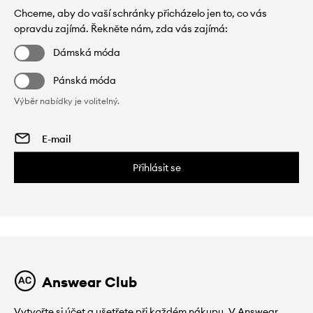
Chceme, aby do vaší schránky přicházelo jen to, co vás
opravdu zajímá. Řekněte nám, zda vás zajímá:
Dámská móda
Pánská móda
Výběr nabídky je volitelný.
Přihlásit se
Answear Club
Vytvořte si účet a ušetřete při každém nákupu. V Answear