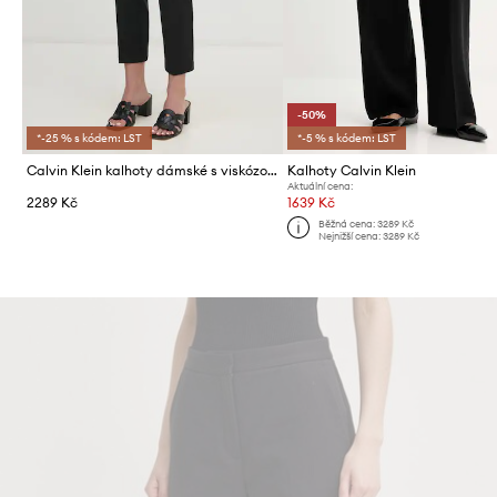
-50%
*-25 % s kódem: LST
*-5 % s kódem: LST
Calvin Klein kalhoty dámské s viskózou
Kalhoty Calvin Klein
Aktuální cena:
2289 Kč
1639 Kč
Běžná cena:
3289 Kč
Nejnižší cena:
3289 Kč