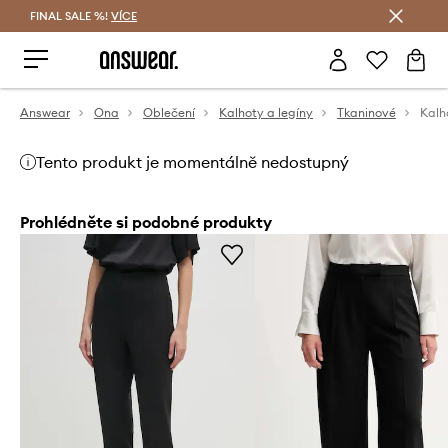
FINAL SALE %!
VÍCE
Ušetřete s Answear Club
Answear
Ona
Oblečení
Kalhoty a legíny
Tkaninové
Kalh
Tento produkt je momentálně nedostupný
Prohlédněte si podobné produkty