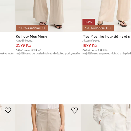
-13%
*-10 % s kódem: LST
*-5 % s kódem: LST
Kalhoty Mos Mosh
Aktuální cena:
Aktuální cena:
2399 Kč
1899 Kč
Běžná cena:
3699 Kč
Běžná cena:
2999 Kč
poskytnutím
Nejnižší cena za posledních 30 dnů před poskytnutím
Nejnižší cena za posledních 30 dnů pře
slevy:
2599 Kč
slevy:
2199 Kč