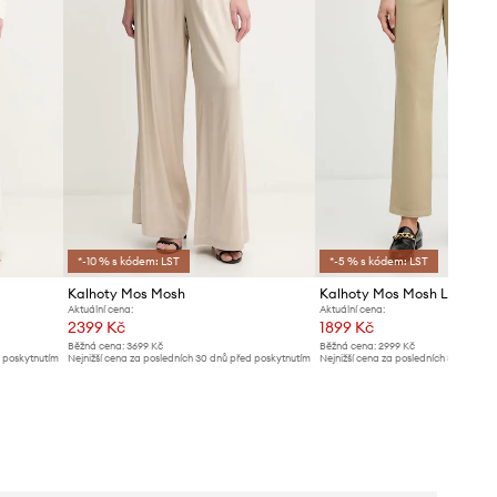
*-10 % s kódem: LST
*-5 % s kódem: LST
Kalhoty Mos Mosh
Kalhoty Mos Mosh Lily
Aktuální cena:
Aktuální cena:
2399 Kč
1899 Kč
Běžná cena:
3699 Kč
Běžná cena:
2999 Kč
d poskytnutím
Nejnižší cena za posledních 30 dnů před poskytnutím
Nejnižší cena za posledních 30 dnů př
slevy:
2599 Kč
slevy:
2079 Kč