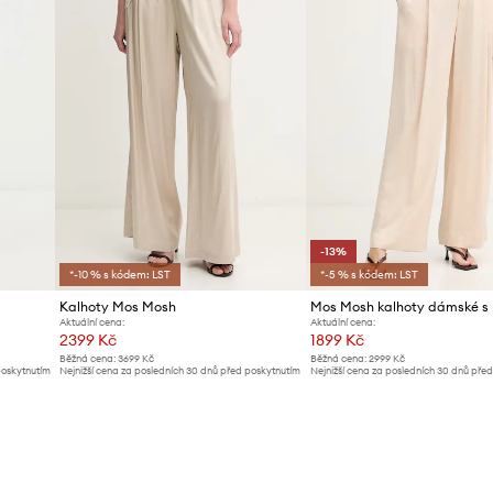
-13%
*-10 % s kódem: LST
*-5 % s kódem: LST
Kalhoty Mos Mosh
Aktuální cena:
Aktuální cena:
2399 Kč
1899 Kč
Běžná cena:
3699 Kč
Běžná cena:
2999 Kč
poskytnutím
Nejnižší cena za posledních 30 dnů před poskytnutím
Nejnižší cena za posledních 30 dnů pře
slevy:
2599 Kč
slevy:
2199 Kč