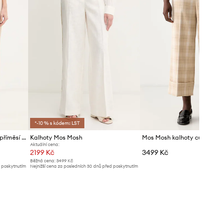
*-10 % s kódem: LST
Mos Mosh kalhoty dámské s příměsí lnu Coleen
Kalhoty Mos Mosh
Aktuální cena:
2199 Kč
3499 Kč
Běžná cena:
3499 Kč
d poskytnutím
Nejnižší cena za posledních 30 dnů před poskytnutím
slevy:
2369 Kč