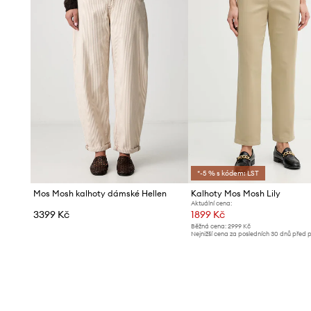
*-5 % s kódem: LST
Mos Mosh kalhoty dámské Hellen
Kalhoty Mos Mosh Lily
Aktuální cena:
3399 Kč
1899 Kč
Běžná cena:
2999 Kč
Nejnižší cena za posledních 30 dnů před 
slevy:
2079 Kč