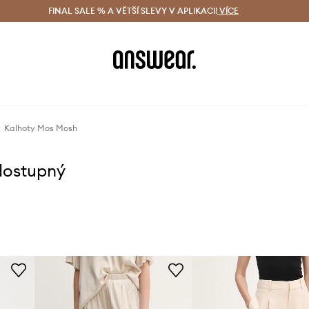
ácení zdarma (od 1800 Kč)
FINAL SALE % A VĚTŠÍ SLEVY V APLIKACI!
Doručení i do 24 h
VÍCE
Ušetřete s 
Kalhoty Mos Mosh
dostupný