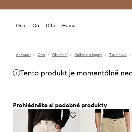
Premium Fashion Benefits
Doručení a vr
Ona
On
Dítě
Home
Answear
Ona
Oblečení
Kalhoty a legíny
Tkaninové
Tento produkt je momentálně ne
Prohlédněte si podobné produkty