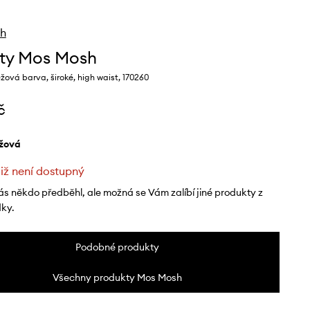
h
ty Mos Mosh
ová barva, široké, high waist, 170260
č
éžová
již není dostupný
ás někdo předběhl, ale možná se Vám zalíbí jiné produkty z
dky.
Podobné produkty
Všechny produkty Mos Mosh