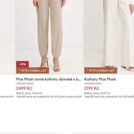
-10%
*-10 % s kódem: LST
*-10 % s kódem: LST
Mos Mosh rovné kalhoty dámské s bavlnou Tahi
Kalhoty Mos Mosh
Aktuální cena:
Aktuální cena:
2499 Kč
2199 Kč
Běžná cena:
3499 Kč
Běžná cena:
3499 Kč
poskytnutím
Nejnižší cena za posledních 30 dnů před poskytnutím
Nejnižší cena za posledních 30 dnů pře
slevy:
2799 Kč
slevy:
2369 Kč