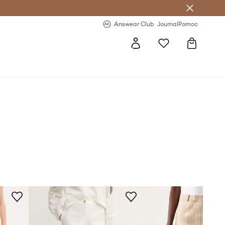
Answear Club
- 20 % na první objednávku
Answear Club
Journal
Pomoc