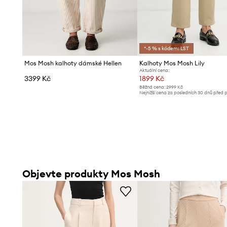
*-5 % s kódem: LST
Mos Mosh kalhoty dámské Hellen
Kalhoty Mos Mosh Lily
Aktuální cena:
3399 Kč
1899 Kč
Běžná cena:
2999 Kč
Nejnižší cena za posledních 30 dnů před 
slevy:
2079 Kč
Objevte produkty Mos Mosh