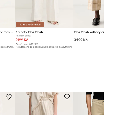
*-10 % s kódem: LST
Mos Mosh kalhoty dámské s příměsí lnu Coleen
Kalhoty Mos Mosh
Aktuální cena:
2199 Kč
3499 Kč
Běžná cena:
3499 Kč
d poskytnutím
Nejnižší cena za posledních 30 dnů před poskytnutím
slevy:
2369 Kč