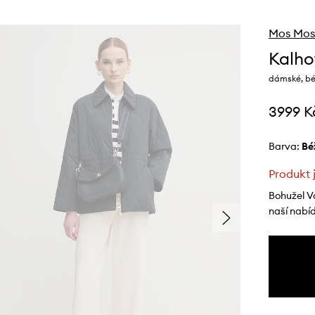
Mos Mos
Kalho
dámské, béž
3999 K
Barva:
b
Produkt 
Bohužel V
naší nabí