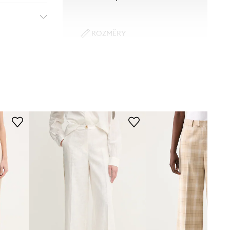
ROZMĚRY
Modelka na fotografii je 179 cm
vysoká a má na sobě velikost 27
Standardní velikost
Doporučujeme zvolit velikost, kterou
běžně nosíte.
Tabulka velikosti