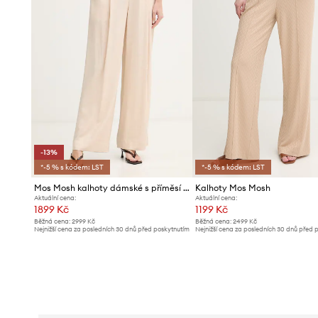
-13%
*-5 % s kódem: LST
*-5 % s kódem: LST
Mos Mosh kalhoty dámské s příměsí lnu Coleen
Kalhoty Mos Mosh
Aktuální cena:
Aktuální cena:
1899 Kč
1199 Kč
Běžná cena:
2999 Kč
Běžná cena:
2499 Kč
Nejnižší cena za posledních 30 dnů před poskytnutím
Nejnižší cena za posledních 30 dnů před 
slevy:
2199 Kč
slevy:
1319 Kč