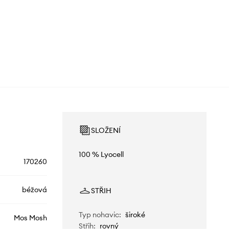
SLOŽENÍ
100 % Lyocell
170260
béžová
STŘIH
Typ nohavic
:
široké
Mos Mosh
Střih
:
rovný