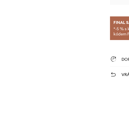
FINAL 
*-5 % s 
kódem FI
DO
VRÁ