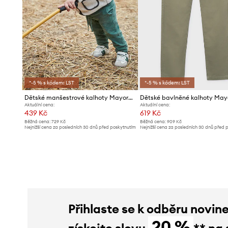
*-5 % s kódem: LST
*-5 % s kódem: LST
Dětské manšestrové kalhoty Mayoral
Dětské bavlněné kalhoty May
Aktuální cena:
Aktuální cena:
439 Kč
619 Kč
Běžná cena:
729 Kč
Běžná cena:
909 Kč
Nejnižší cena za posledních 30 dnů před poskytnutím
Nejnižší cena za posledních 30 dnů před 
slevy:
469 Kč
slevy:
679 Kč
Přihlaste se k odběru novin
20 %
získejte slevu
** na 