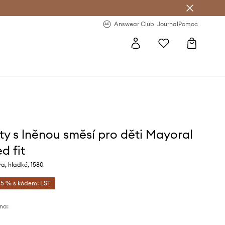
Answear Club
- 20 % na první objednávku
Answear Club
Journal
Pomoc
ty s lněnou směsí pro děti Mayoral
d fit
a, hladké, 1580
-5 % s kódem: LST
na: