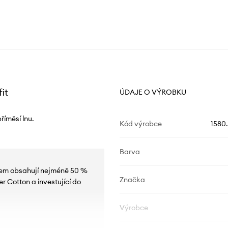
it
ÚDAJE O VÝROBKU
říměsí lnu.
Kód výrobce
1580
Barva
akem obsahují nejméně 50 %
Značka
r Cotton a investující do
Výrobce