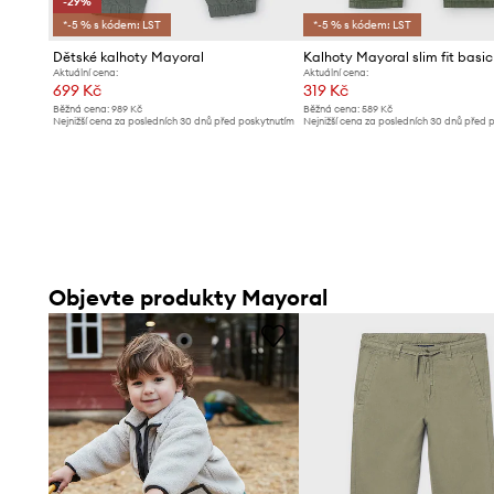
-29%
*-5 % s kódem: LST
*-5 % s kódem: LST
Dětské kalhoty Mayoral
Kalhoty Mayoral slim fit basic
Aktuální cena:
Aktuální cena:
699 Kč
319 Kč
Běžná cena:
989 Kč
Běžná cena:
589 Kč
Nejnižší cena za posledních 30 dnů před poskytnutím
Nejnižší cena za posledních 30 dnů před 
slevy:
989 Kč
slevy:
349 Kč
Objevte produkty Mayoral