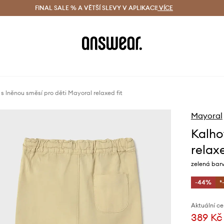
ácení zdarma (od 1800 Kč)
FINAL SALE % A VĚTŠÍ SLEVY V APLIKACI!
Doručení i do 24 h
VÍCE
Ušetřete s 
s lněnou směsí pro děti Mayoral relaxed fit
Mayoral
Kalho
relaxe
zelená barv
-44%
*
Aktuální ce
389 Kč