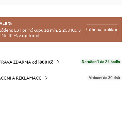
SALE %
Stáhnout aplikaci
kódem: LST při nákupu za min. 2 200 Kč. S
N: -10 % v aplikaci!
PRAVA ZDARMA od
1800 Kč
Doručení i do 24 hodin
CENÍ A REKLAMACE
Vrácení do 30 dnů