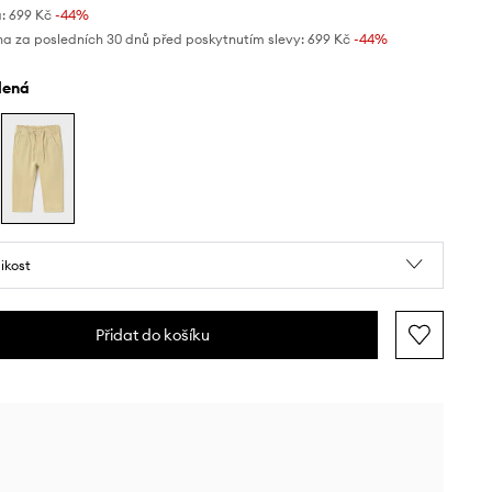
:
699 Kč
-44%
na za posledních 30 dnů před poskytnutím slevy:
699 Kč
 -44%
elená
likost
Přidat do košíku