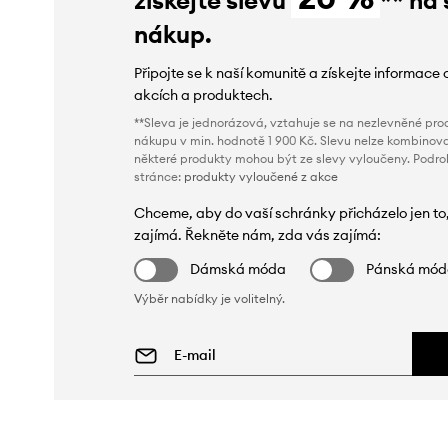
nákup.
Připojte se k naší komunitě a získejte informace 
akcích a produktech.
**Sleva je jednorázová, vztahuje se na nezlevněné prod
nákupu v min. hodnotě 1 900 Kč. Slevu nelze kombinova
některé produkty mohou být ze slevy vyloučeny. Podr
stránce:
produkty vyloučené z akce
Chceme, aby do vaší schránky přicházelo jen to
zajímá. Řekněte nám, zda vás zajímá:
Dámská móda
Pánská mó
Výběr nabídky je volitelný.