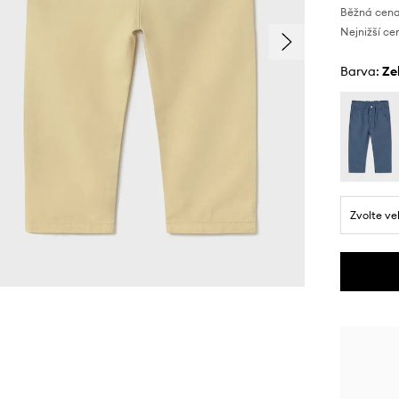
Běžná cena
Nejnižší ce
Barva:
z
Zvolte ve