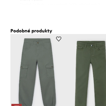
- Elastický pásek v pase zabraňuje klouzání při pohybu.
- Zapínání na knoflík.
- Lze nastavit šířku v pase.
Podobné produkty