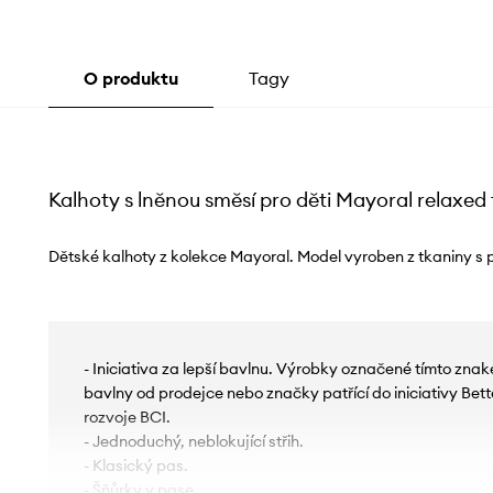
O produktu
Tagy
Kalhoty s lněnou směsí pro děti Mayoral relaxed f
Dětské kalhoty z kolekce Mayoral. Model vyroben z tkaniny s p
- Iniciativa za lepší bavlnu. Výrobky označené tímto zn
bavlny od prodejce nebo značky patřící do iniciativy Bette
rozvoje BCI.
- Jednoduchý, neblokující střih.
- Klasický pas.
- Šňůrky v pase.