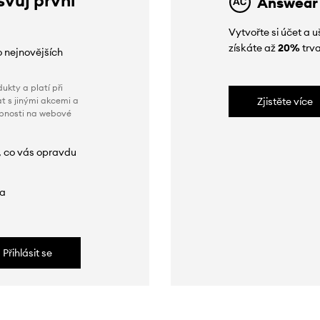
Answear
Vytvořte si účet a
získáte až
20%
trva
o nejnovějších
ukty a platí při
t s jinými akcemi a
Zjistěte více
obnosti na webové
, co vás opravdu
da
Přihlásit se