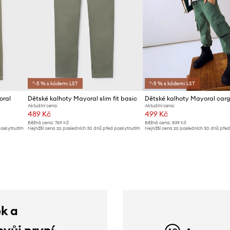
*-5 % s kódem: LST
*-5 % s kódem: LST
oral
Dětské kalhoty Mayoral slim fit basic
Dětské kalhoty Mayoral carg
Aktuální cena:
Aktuální cena:
489 Kč
499 Kč
Běžná cena:
769 Kč
Běžná cena:
839 Kč
poskytnutím
Nejnižší cena za posledních 30 dnů před poskytnutím
Nejnižší cena za posledních 30 dnů pře
slevy:
509 Kč
slevy:
519 Kč
ek a
svůj první