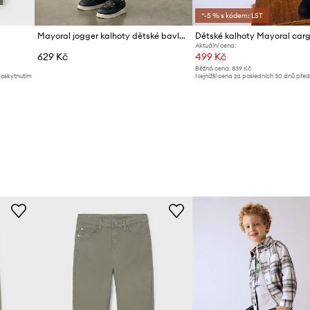
*-5 % s kódem: LST
Mayoral jogger kalhoty dětské bavlněné s elastanem Joggery cargo
Dětské kalhoty Mayoral carg
Aktuální cena:
629 Kč
499 Kč
Běžná cena:
839 Kč
poskytnutím
Nejnižší cena za posledních 30 dnů pře
slevy:
519 Kč