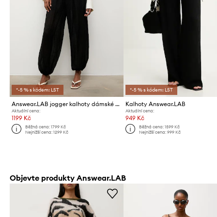
*-5 % s kódem: LST
*-5 % s kódem: LST
Answear.LAB jogger kalhoty dámské s viskózou
Kalhoty Answear.LAB
Aktuální cena:
Aktuální cena:
1199 Kč
949 Kč
Běžná cena:
1799 Kč
Běžná cena:
1599 Kč
Nejnižší cena:
1299 Kč
Nejnižší cena:
999 Kč
Objevte produkty Answear.LAB