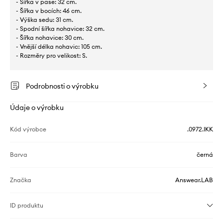
- Šířka v pase: 32 cm.
- Šířka v bocích: 46 cm.
- Výška sedu: 31 cm.
- Spodní šířka nohavice: 32 cm.
- Šířka nohavice: 30 cm.
- Vnější délka nohavic: 105 cm.
- Rozměry pro velikost: S.
Podrobnosti o výrobku
Údaje o výrobku
Kód výrobce
.0972.IKK
Barva
černá
Značka
Answear.LAB
ID produktu