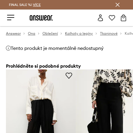
FINAL SALE %!
VÍCE
Ušetřete s Answear Club
Answear
Ona
Oblečení
Kalhoty a legíny
Tkaninové
Kalh
Tento produkt je momentálně nedostupný
Prohlédněte si podobné produkty