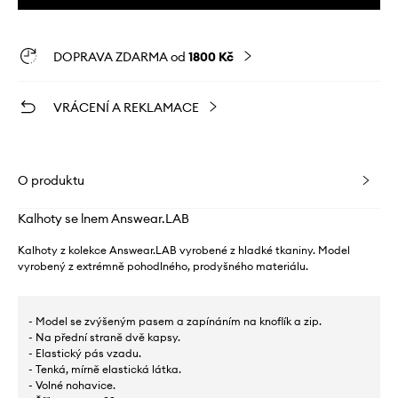
DOPRAVA ZDARMA od
1800 Kč
VRÁCENÍ A REKLAMACE
O produktu
Kalhoty se lnem Answear.LAB
Kalhoty z kolekce Answear.LAB vyrobené z hladké tkaniny. Model
vyrobený z extrémně pohodlného, ​​prodyšného materiálu.
- Model se zvýšeným pasem a zapínáním na knoflík a zip.
- Na přední straně dvě kapsy.
- Elastický pás vzadu.
- Tenká, mírně elastická látka.
- Volné nohavice.