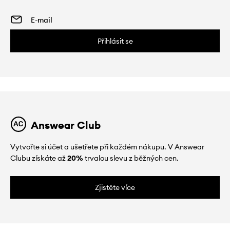
Přihlásit se
Answear Club
Vytvořte si účet a ušetřete při každém nákupu. V Answear
Clubu získáte až
20%
trvalou slevu z běžných cen.
Zjistěte více