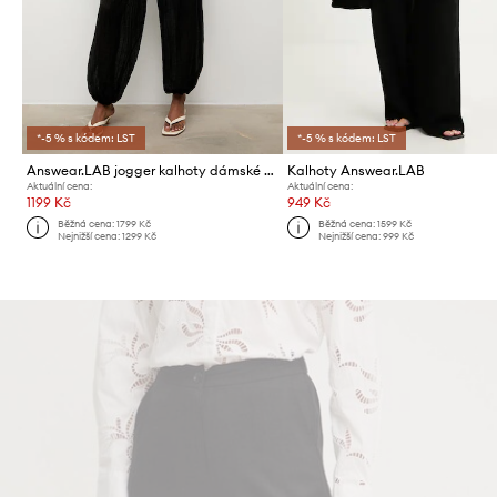
*-5 % s kódem: LST
*-5 % s kódem: LST
Answear.LAB jogger kalhoty dámské s viskózou
Kalhoty Answear.LAB
Aktuální cena:
Aktuální cena:
1199 Kč
949 Kč
Běžná cena:
1799 Kč
Běžná cena:
1599 Kč
Nejnižší cena:
1299 Kč
Nejnižší cena:
999 Kč