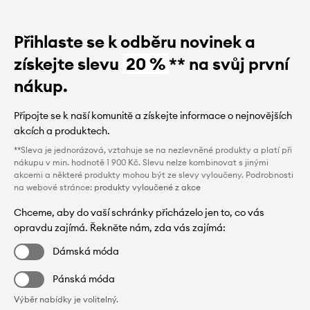
Přihlaste se k odběru novinek a
získejte slevu
20 %
** na svůj první
nákup.
Připojte se k naší komunitě a získejte informace o nejnovějších
akcích a produktech.
**Sleva je jednorázová, vztahuje se na nezlevněné produkty a platí při
nákupu v min. hodnotě 1 900 Kč. Slevu nelze kombinovat s jinými
akcemi a některé produkty mohou být ze slevy vyloučeny. Podrobnosti
na webové stránce:
produkty vyloučené z akce
Chceme, aby do vaší schránky přicházelo jen to, co vás
opravdu zajímá. Řekněte nám, zda vás zajímá:
Dámská móda
Pánská móda
Výběr nabídky je volitelný.