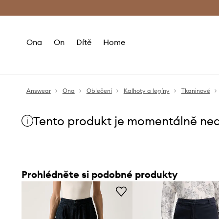
Premium Fashion Benefits
Doručení a vr
Ona
On
Dítě
Home
Answear
Ona
Oblečení
Kalhoty a legíny
Tkaninové
Tento produkt je momentálně ne
Prohlédněte si podobné produkty