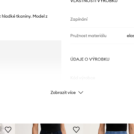
VLASTNOSTI VÝROBKU
z hladké tkaniny. Model z
Zapínání
Pružnost materiálu
ela
ÚDAJE O VÝROBKU
Kód výrobce
Zobrazit více
Barva
nám
Značka
U
Výrobce