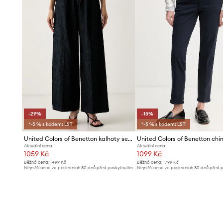
-29%
-15%
*-5 % s kódem: LST
*-5 % s kódem: LST
United Colors of Benetton kalhoty se širokými nohavicemi dámské
Aktuální cena:
Aktuální cena:
1059 Kč
1099 Kč
Běžná cena:
1499 Kč
Běžná cena:
1799 Kč
Nejnižší cena za posledních 30 dnů před poskytnutím
Nejnižší cena za posledních 30 dnů před 
slevy:
1499 Kč
slevy:
1299 Kč