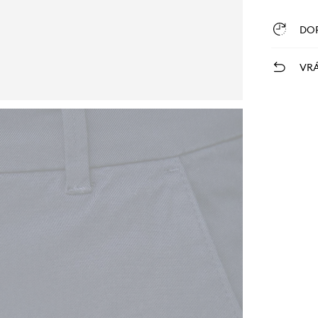
DO
VRÁ