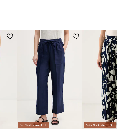
*-5 % s kódem: LST
*-25 % s kódem: LST