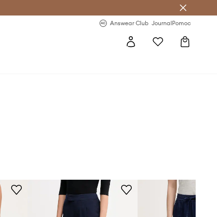
Answear Club
- 20 % na první objednávku
Answear Club
Journal
Pomoc