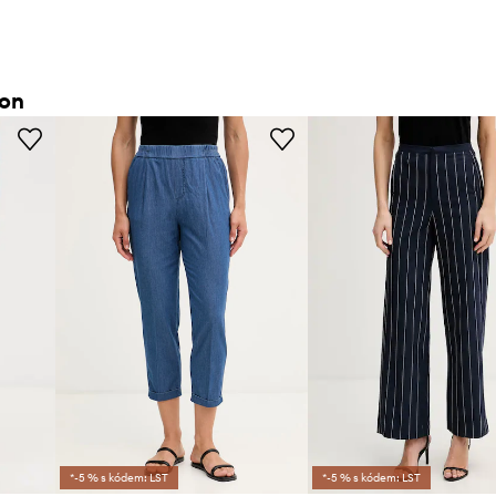
ton
*-5 % s kódem: LST
*-5 % s kódem: LST