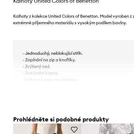
Kalhoty United Colors of Benetton
Kalhoty z kolekce United Colors of Benetton. Model vyroben z 
extrémně příjemného materiálu s vysokým podílem bavlny.
- Jednoduchý, neblokující střih.
- Zapínání na zip a knoflíky.
- Zvýšený sed.
- Dvě boční kapsy.
- Imitace kapsy na zadečku.
- Mírně elastický materiál.
- Šířka v pase: 36 cm.
- Šířka v bocích: 45 cm.
- Výška sedu: 27 cm.
- Šířka nohavice: 23 cm.
Prohlédněte si podobné produkty
- Spodní šířka nohavice: 17,5 cm.
- Vnější délka nohavic: 94 cm.
- Rozměry pro velikost: 34.