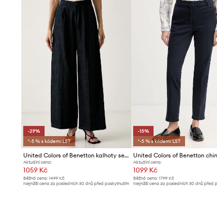
-29%
-15%
*-5 % s kódem: LST
*-5 % s kódem: LST
United Colors of Benetton kalhoty se širokými nohavicemi dámské
Aktuální cena:
Aktuální cena:
1059 Kč
1099 Kč
Běžná cena:
1499 Kč
Běžná cena:
1799 Kč
Nejnižší cena za posledních 30 dnů před poskytnutím
Nejnižší cena za posledních 30 dnů před 
slevy:
1499 Kč
slevy:
1299 Kč