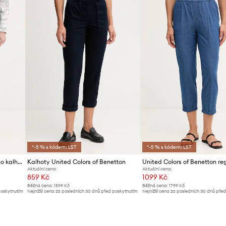
ID produktu
*-5 % s kódem: LST
*-5 % s kódem: LST
United Colors of Benetton chino kalhoty dámské bavlněné s elastanem
Kalhoty United Colors of Benetton
Aktuální cena:
Aktuální cena:
859 Kč
1099 Kč
Běžná cena:
1599 Kč
Běžná cena:
1799 Kč
poskytnutím
Nejnižší cena za posledních 30 dnů před poskytnutím
Nejnižší cena za posledních 30 dnů pře
slevy:
919 Kč
slevy:
1199 Kč