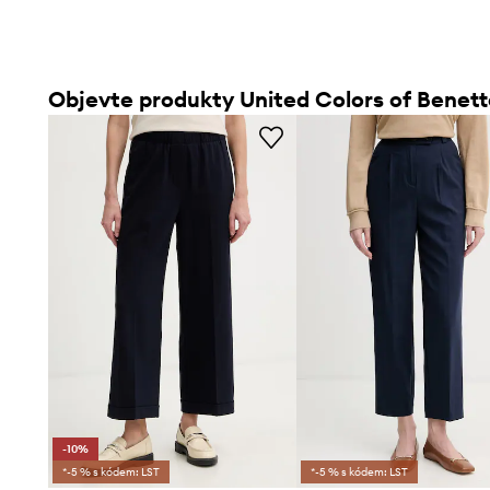
Objevte produkty United Colors of Benet
-10%
*-5 % s kódem: LST
*-5 % s kódem: LST