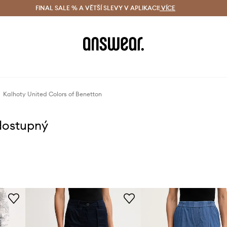
ácení zdarma (od 1800 Kč)
FINAL SALE % A VĚTŠÍ SLEVY V APLIKACI!
Doručení i do 24 h
VÍCE
Ušetřete s 
Kalhoty United Colors of Benetton
dostupný