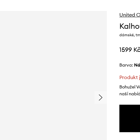
United C
Kalho
dámské, tm
1599 K
Barva:
n
Produkt 
Bohužel V
naší nabí