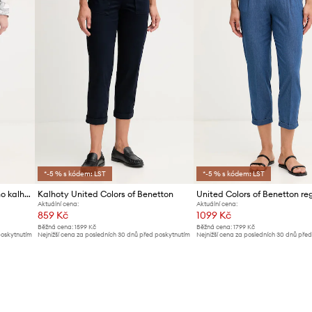
*-5 % s kódem: LST
*-5 % s kódem: LST
United Colors of Benetton chino kalhoty dámské bavlněné s elastanem
Kalhoty United Colors of Benetton
Aktuální cena:
Aktuální cena:
859 Kč
1099 Kč
Běžná cena:
1599 Kč
Běžná cena:
1799 Kč
poskytnutím
Nejnižší cena za posledních 30 dnů před poskytnutím
Nejnižší cena za posledních 30 dnů pře
slevy:
919 Kč
slevy:
1199 Kč