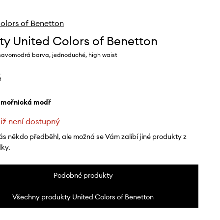
olors of Benetton
ty United Colors of Benetton
avomodrá barva, jednoduché, high waist
č
ámořnická modř
již není dostupný
ás někdo předběhl, ale možná se Vám zalíbí jiné produkty z
dky.
Podobné produkty
Všechny produkty United Colors of Benetton