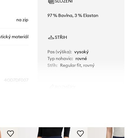
SLOŽENÍ
97 % Bavlna, 3 % Elastan
na zip
stický materiál
STŘIH
Pas (výška)
:
vysoký
Typ nohavic
:
rovné
Střih
:
Regular fit, rovný
4GD7DF007
ROZMĚRY
ořnická modř
Modelka na fotografii je 171 cm
vysoká a má na sobě velikost 34
nited Colors of
Větší velikost
Benetton
Doporučujeme zvolit si o číslo menší
velikost, než běžně nosíte.