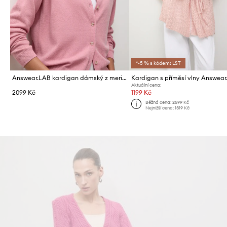
*-5 % s kódem: LST
Answear.LAB kardigan dámský z merino vlny
Kardigan s příměsí vlny Answea
Aktuální cena:
2099 Kč
1199 Kč
Běžná cena:
2599 Kč
Nejnižší cena:
1319 Kč