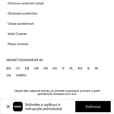
Ochrana osobních údajů
Obchodní podmínky
Údaje společnosti
Vaše Cookies
Mapa stránek
WEARETHEANSWEAR IN:
BG
CY
CZ
GR
HR
HU
IT
PL
RO
SI
SK
UA
UA(RU)
Obsah této webové stránky je chráněn autorským právem a patří
společnosti Answear.com S.A.
Stáhněte si aplikaci a
Stáhnout
nakupujte jednodušeji