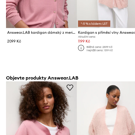
*-5 % s kódem: LST
Answear.LAB kardigan dámský z merino vlny
Kardigan s příměsí vlny Answea
Aktuální cena:
2099 Kč
1199 Kč
Běžná cena:
2599 Kč
Nejnižší cena:
1319 Kč
Objevte produkty Answear.LAB