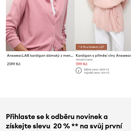
*-5 % s kódem: LST
Answear.LAB kardigan dámský z merino vlny
Kardigan s příměsí vlny Answea
Aktuální cena:
2099 Kč
1199 Kč
Běžná cena:
2599 Kč
Nejnižší cena:
1319 Kč
Přihlaste se k odběru novinek a
získejte slevu
20 %
** na svůj první