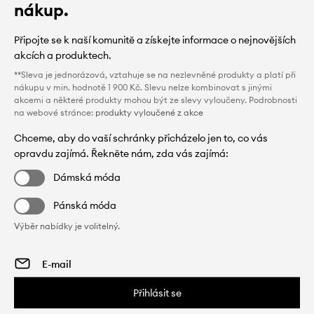
nákup.
Připojte se k naší komunitě a získejte informace o nejnovějších
akcích a produktech.
**Sleva je jednorázová, vztahuje se na nezlevněné produkty a platí při
nákupu v min. hodnotě 1 900 Kč. Slevu nelze kombinovat s jinými
akcemi a některé produkty mohou být ze slevy vyloučeny. Podrobnosti
na webové stránce:
produkty vyloučené z akce
Chceme, aby do vaší schránky přicházelo jen to, co vás
opravdu zajímá. Řekněte nám, zda vás zajímá:
Dámská móda
Pánská móda
Výběr nabídky je volitelný.
Přihlásit se