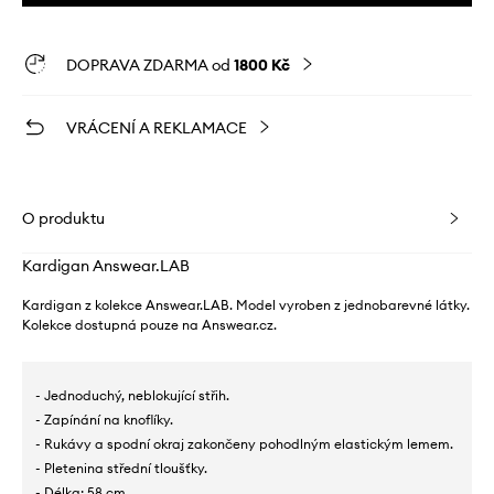
DOPRAVA ZDARMA od
1800 Kč
VRÁCENÍ A REKLAMACE
O produktu
Kardigan Answear.LAB
Kardigan z kolekce Answear.LAB. Model vyroben z jednobarevné látky.
Kolekce dostupná pouze na Answear.cz.
- Jednoduchý, neblokující střih.
- Zapínání na knoflíky.
- Rukávy a spodní okraj zakončeny pohodlným elastickým lemem.
- Pletenina střední tloušťky.
- Délka: 58 cm.