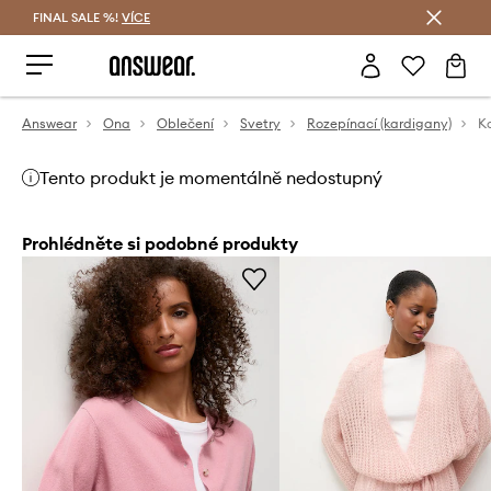
FINAL SALE %!
VÍCE
Ušetřete s Answear Club
Answear
Ona
Oblečení
Svetry
Rozepínací (kardigany)
K
Tento produkt je momentálně nedostupný
Prohlédněte si podobné produkty