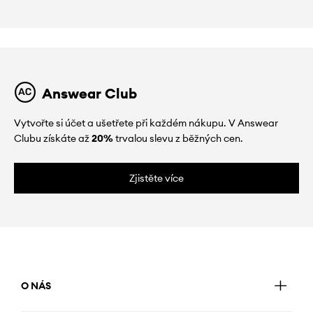
Answear Club
Vytvořte si účet a ušetřete při každém nákupu. V Answear
Clubu získáte až
20%
trvalou slevu z běžných cen.
Zjistěte více
O NÁS