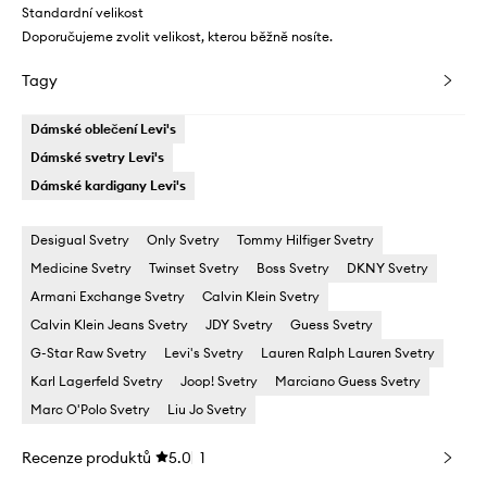
Standardní velikost
Doporučujeme zvolit velikost, kterou běžně nosíte.
Tagy
Dámské oblečení Levi's
Dámské svetry Levi's
Dámské kardigany Levi's
Desigual Svetry
Only Svetry
Tommy Hilfiger Svetry
Medicine Svetry
Twinset Svetry
Boss Svetry
DKNY Svetry
Armani Exchange Svetry
Calvin Klein Svetry
Calvin Klein Jeans Svetry
JDY Svetry
Guess Svetry
G-Star Raw Svetry
Levi's Svetry
Lauren Ralph Lauren Svetry
Karl Lagerfeld Svetry
Joop! Svetry
Marciano Guess Svetry
Marc O'Polo Svetry
Liu Jo Svetry
Recenze produktů
5.0
1