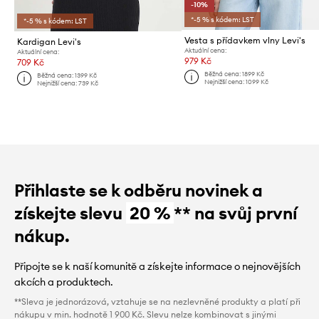
-10%
*-5 % s kódem: LST
*-5 % s kódem: LST
Vesta s přídavkem vlny Levi's
Kardigan Levi's
Aktuální cena:
Aktuální cena:
979 Kč
709 Kč
Běžná cena:
1899 Kč
Běžná cena:
1399 Kč
Nejnižší cena:
1099 Kč
Nejnižší cena:
739 Kč
Přihlaste se k odběru novinek a
získejte slevu
20 %
** na svůj první
nákup.
Připojte se k naší komunitě a získejte informace o nejnovějších
akcích a produktech.
**Sleva je jednorázová, vztahuje se na nezlevněné produkty a platí při
nákupu v min. hodnotě 1 900 Kč. Slevu nelze kombinovat s jinými