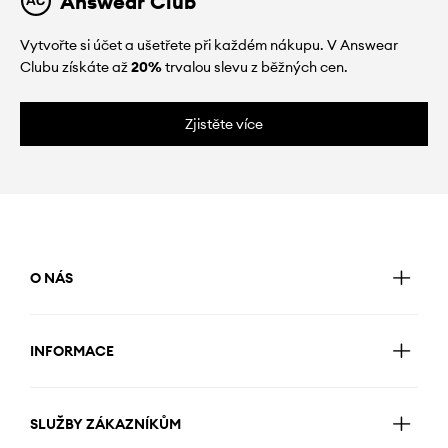
Answear Club
Vytvořte si účet a ušetřete při každém nákupu. V Answear
Clubu získáte až
20%
trvalou slevu z běžných cen.
Zjistěte více
O NÁS
INFORMACE
SLUŽBY ZÁKAZNÍKŮM