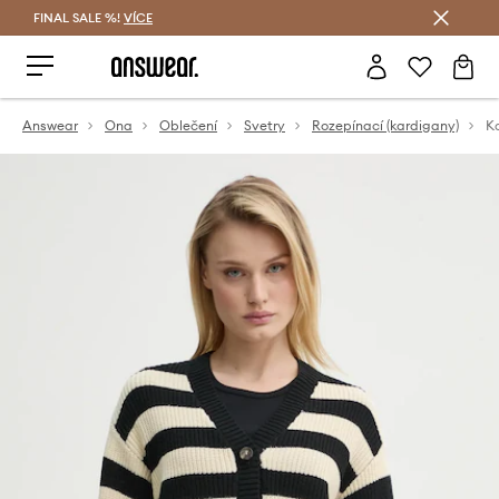
FINAL SALE %!
VÍCE
Ušetřete s Answear Club
Answear
Ona
Oblečení
Svetry
Rozepínací (kardigany)