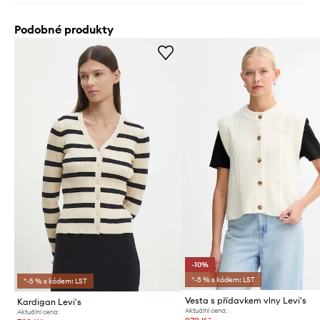
Podobné produkty
-10%
*-5 % s kódem: LST
*-5 % s kódem: LST
Vesta s přídavkem vlny Levi's
Kardigan Levi's
Aktuální cena:
Aktuální cena: