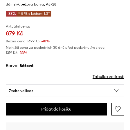
dámský, béžová barva, A8728
-33%
*-5 % s kódem: LST
Aktuální cena:
879 Kč
Běžná cena:
1699 Kč
-48%
Nejnižší cena za posledních 30 dnů před poskytnutím slevy:
1319 Kč
 -33%
Barva:
béžová
Tabulka velikosti
Zvolte velikost
Přidat do košíku