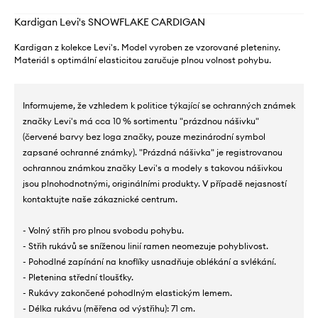
Kardigan Levi's SNOWFLAKE CARDIGAN
Kardigan z kolekce Levi's. Model vyroben ze vzorované pleteniny.
Materiál s optimální elasticitou zaručuje plnou volnost pohybu.
Informujeme, že vzhledem k politice týkající se ochranných známek
značky Levi's má cca 10 % sortimentu "prázdnou nášivku"
(červené barvy bez loga značky, pouze mezinárodní symbol
zapsané ochranné známky). "Prázdná nášivka" je registrovanou
ochrannou známkou značky Levi's a modely s takovou nášivkou
jsou plnohodnotnými, originálními produkty. V případě nejasností
kontaktujte naše zákaznické centrum.
- Volný střih pro plnou svobodu pohybu.
- Střih rukávů se sníženou linií ramen neomezuje pohyblivost.
- Pohodlné zapínání na knoflíky usnadňuje oblékání a svlékání.
- Pletenina střední tloušťky.
- Rukávy zakončené pohodlným elastickým lemem.
- Délka rukávu (měřena od výstřihu): 71 cm.