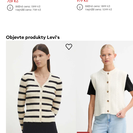
979 Kč
709 Kč
Běžná cena:
1899 Kč
Běžná cena:
1399 Kč
Nejnižší cena:
1099 Kč
Nejnižší cena:
739 Kč
Objevte produkty Levi's