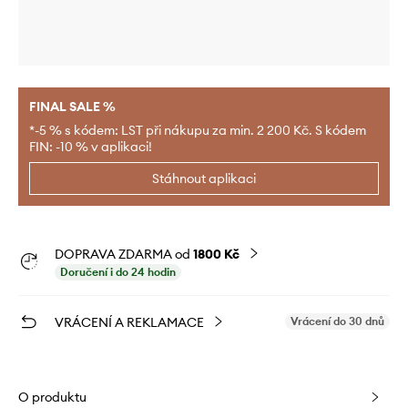
FINAL SALE %
*-5 % s kódem: LST při nákupu za min. 2 200 Kč. S kódem
FIN: -10 % v aplikaci!
Stáhnout aplikaci
DOPRAVA ZDARMA od
1800 Kč
Doručení i do 24 hodin
VRÁCENÍ A REKLAMACE
Vrácení do 30 dnů
O produktu