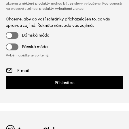
akcemi a některé produkty mohou být ze slevy vyloučeny. Podrobnosti
na webové stránce:
produkty vyloučené z akce
Chceme, aby do vaší schránky přicházelo jen to, co vás
opravdu zajímá. Řekněte nám, zda vás zajímá:
Dámská móda
Pánská móda
Výběr nabídky je volitelný.
Přihlásit se