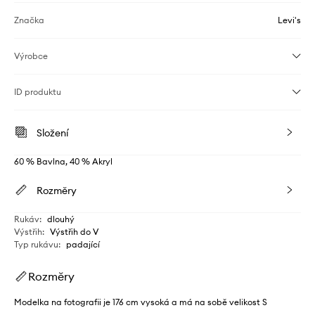
Značka
Levi's
Výrobce
ID produktu
Složení
60 % Bavlna, 40 % Akryl
Rozměry
Rukáv
:
dlouhý
Výstřih
:
Výstřih do V
Typ rukávu
:
padající
Rozměry
Modelka na fotografii je 176 cm vysoká a má na sobě velikost S