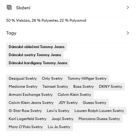
Složení
50 % Viskóza, 28 % Polyester, 22 % Polyamid
Tagy
Dámské oblečení Tommy Jeans
Dámské svetry Tommy Jeans
Dámské kardigany Tommy Jeans
Desigual Svetry
Only Svetry
Tommy Hilfiger Svetry
Medicine Svetry
Twinset Svetry
Boss Svetry
DKNY Svetry
Armani Exchange Svetry
Calvin Klein Svetry
Calvin Klein Jeans Svetry
JDY Svetry
Guess Svetry
G-Star Raw Svetry
Levi's Svetry
Lauren Ralph Lauren Svetry
Karl Lagerfeld Svetry
Joop! Svetry
Marciano Guess Svetry
Marc O'Polo Svetry
Liu Jo Svetry