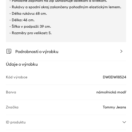
- Pohodlné zapínání na zip usnadňuje oblékání a svlékání.
- Rukávy a spodní okraj zakončeny pohodlným elastickým lemem.
- Délka rukávu: 68 cm.
- Délka: 46 cm.
- Šířka v podpaží: 39 cm.
- Rozměry pro velikost: S.
Podrobnosti o výrobku
Údaje o výrobku
Kód výrobce
DW0DW18524
Barva
námořnická modř
Značka
Tommy Jeans
ID produktu