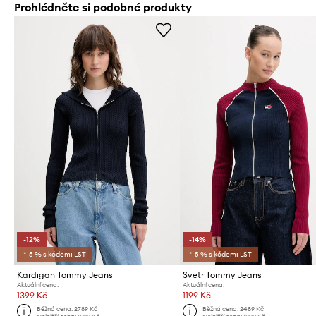
Prohlédněte si podobné produkty
-12%
-14%
*-5 % s kódem: LST
*-5 % s kódem: LST
Kardigan Tommy Jeans
Svetr Tommy Jeans
Aktuální cena:
Aktuální cena:
1399 Kč
1199 Kč
Běžná cena:
2789 Kč
Běžná cena:
2489 Kč