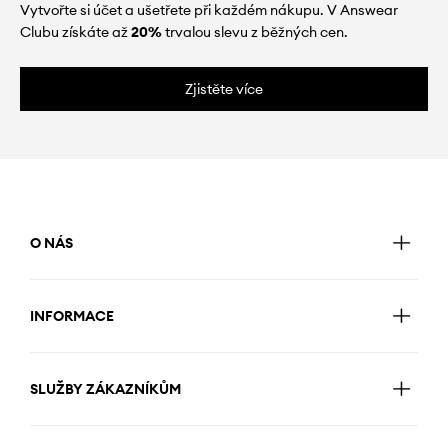
Vytvořte si účet a ušetřete při každém nákupu. V Answear
Clubu získáte až
20%
trvalou slevu z běžných cen.
Zjistěte více
O NÁS
INFORMACE
SLUŽBY ZÁKAZNÍKŮM