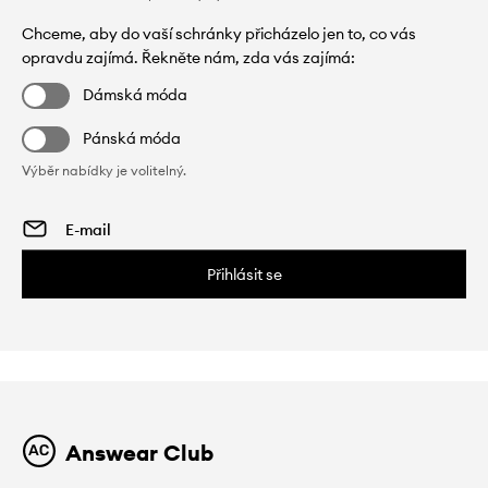
Chceme, aby do vaší schránky přicházelo jen to, co vás
opravdu zajímá. Řekněte nám, zda vás zajímá:
Dámská móda
Pánská móda
Výběr nabídky je volitelný.
Přihlásit se
Answear Club