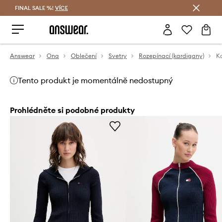
FINAL SALE %!
VÍCE
Ušetřete s Answear Club
Answear
Ona
Oblečení
Svetry
Rozepínací (kardigany)
K
Tento produkt je momentálně nedostupný
Prohlédněte si podobné produkty