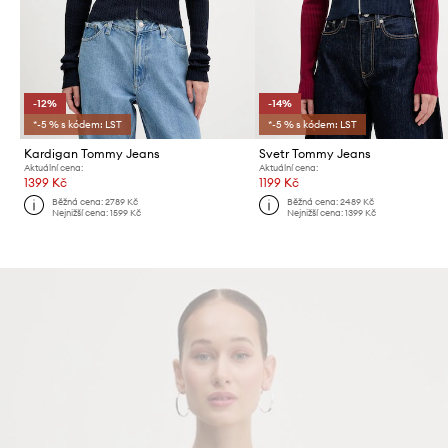
-12%
-14%
*-5 % s kódem: LST
*-5 % s kódem: LST
Kardigan Tommy Jeans
Svetr Tommy Jeans
Aktuální cena:
Aktuální cena:
1399 Kč
1199 Kč
Běžná cena:
2789 Kč
Běžná cena:
2489 Kč
Nejnižší cena:
1599 Kč
Nejnižší cena:
1399 Kč