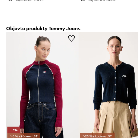
Nejnižší cena:
1599 Kč
Nejnižší cena:
1399 Kč
Objevte produkty Tommy Jeans
-14%
*-5 % s kódem: LST
*-25 % s kódem: LST