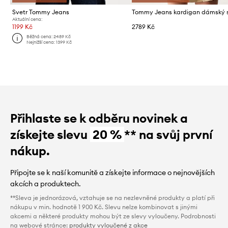
Svetr Tommy Jeans
Aktuální cena:
1199 Kč
2789 Kč
Běžná cena:
2489 Kč
Nejnižší cena:
1399 Kč
Přihlaste se k odběru novinek a
získejte slevu
20 %
** na svůj první
nákup.
Připojte se k naší komunitě a získejte informace o nejnovějších
akcích a produktech.
**Sleva je jednorázová, vztahuje se na nezlevněné produkty a platí při
nákupu v min. hodnotě 1 900 Kč. Slevu nelze kombinovat s jinými
akcemi a některé produkty mohou být ze slevy vyloučeny. Podrobnosti
na webové stránce:
produkty vyloučené z akce