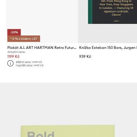
-20%
*-5 % s kódem: LST
Plakát A.I. ART HARTMAN Retro Future 11, 27,94 x 35,56 cm
Aktuální cena:
1199 Kč
939 Kč
Běžná cena:
1499 Kč
Nejnižší cena:
1499 Kč