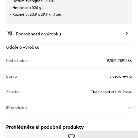
- Datum zveřejnění: 2021.
- Hmotnost: 526 g.
- Rozměry: 23,9 x 29,9 x 1,1 cm.
Podrobnosti o výrobku
Údaje o výrobku
Kód výrobce
9781912891566
Barva
vícebarevná
Značka
The School of Life Press
ID produktu
Prohlédněte si podobné produkty