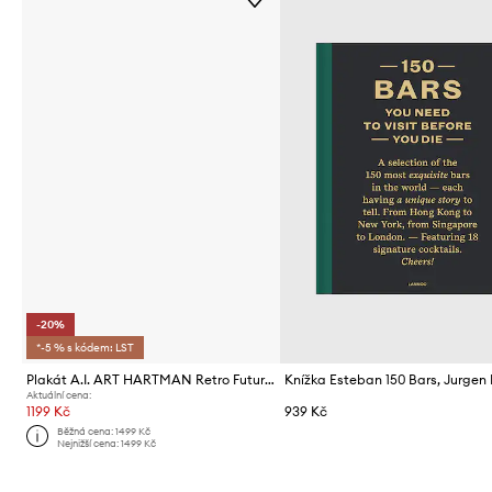
-20%
*-5 % s kódem: LST
Plakát A.I. ART HARTMAN Retro Future 11, 27,94 x 35,56 cm
Aktuální cena:
1199 Kč
939 Kč
Běžná cena:
1499 Kč
Nejnižší cena:
1499 Kč