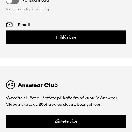
Pánská móda
Výběr nabídky je volitelný.
Přihlásit se
Answear Club
Vytvořte si účet a ušetřete při každém nákupu. V Answear
Clubu získáte až
20%
trvalou slevu z běžných cen.
Zjistěte více