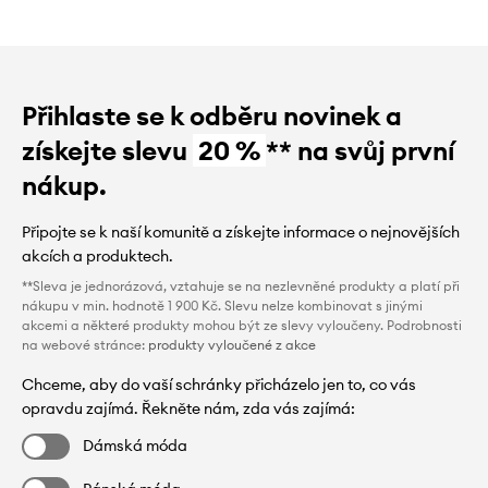
Přihlaste se k odběru novinek a
získejte slevu
20 %
** na svůj první
nákup.
Připojte se k naší komunitě a získejte informace o nejnovějších
akcích a produktech.
**Sleva je jednorázová, vztahuje se na nezlevněné produkty a platí při
nákupu v min. hodnotě 1 900 Kč. Slevu nelze kombinovat s jinými
akcemi a některé produkty mohou být ze slevy vyloučeny. Podrobnosti
na webové stránce:
produkty vyloučené z akce
Chceme, aby do vaší schránky přicházelo jen to, co vás
opravdu zajímá. Řekněte nám, zda vás zajímá:
Dámská móda