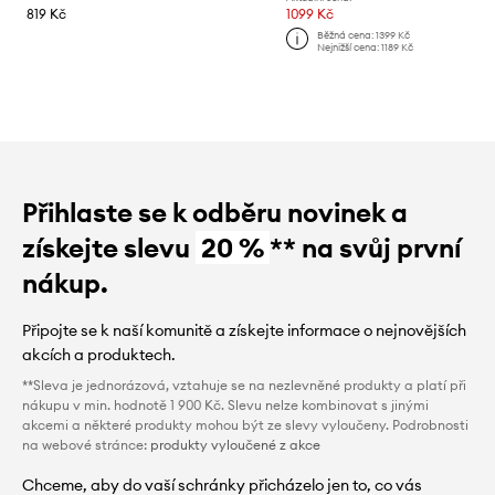
819 Kč
1099 Kč
Běžná cena:
1399 Kč
Nejnižší cena:
1189 Kč
Přihlaste se k odběru novinek a
získejte slevu
20 %
** na svůj první
nákup.
Připojte se k naší komunitě a získejte informace o nejnovějších
akcích a produktech.
**Sleva je jednorázová, vztahuje se na nezlevněné produkty a platí při
nákupu v min. hodnotě 1 900 Kč. Slevu nelze kombinovat s jinými
akcemi a některé produkty mohou být ze slevy vyloučeny. Podrobnosti
na webové stránce:
produkty vyloučené z akce
Chceme, aby do vaší schránky přicházelo jen to, co vás