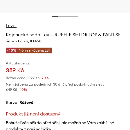
Levi's
Kojenecká sada Levi's RUFFLE SHLDR TOP & PANT SE
růžová barva, 1EM645
-40%
*-5 % s kódem: LST
Aktuální cena:
389 Kč
Běžná cena:
1299 Kč
-70%
Nejnižší cena za posledních 30 dnů před poskytnutím slevy:
649 Kč
 -40%
Barva:
růžová
Produkt již není dostupný
Bohužel Vás někdo předběhl, ale možná se Vám zalíbí jiné
produkty z naší nabídky.