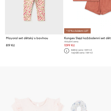
*-5 % s kódem: LST
Mayoral set dětský s bavlnou
Aktuální cena:
819 Kč
1099 Kč
Běžná cena:
1399 Kč
Nejnižší cena:
1189 Kč