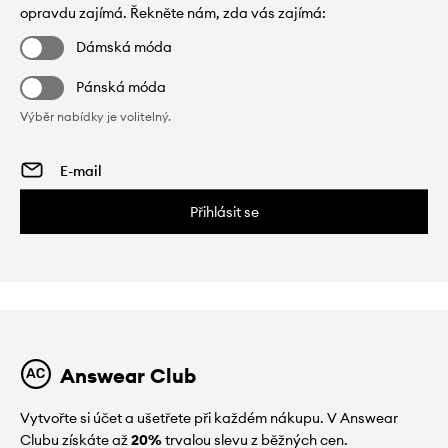
opravdu zajímá. Řekněte nám, zda vás zajímá:
Dámská móda
Pánská móda
Výběr nabídky je volitelný.
Přihlásit se
Answear Club
Vytvořte si účet a ušetřete při každém nákupu. V Answear
Clubu získáte až
20%
trvalou slevu z běžných cen.