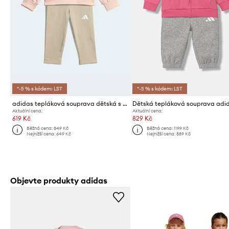
*-5 % s kódem: LST
*-5 % s kódem: LST
adidas tepláková souprava dětská s bavlnou
Dětská tepláková souprava adi
Aktuální cena:
Aktuální cena:
619 Kč
829 Kč
Běžná cena:
849 Kč
Běžná cena:
1199 Kč
Nejnižší cena:
649 Kč
Nejnižší cena:
889 Kč
Objevte produkty adidas