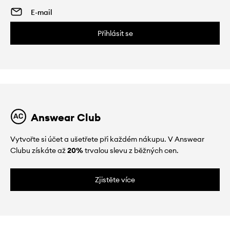
Přihlásit se
Answear Club
Vytvořte si účet a ušetřete při každém nákupu. V Answear
Clubu získáte až
20%
trvalou slevu z běžných cen.
Zjistěte více