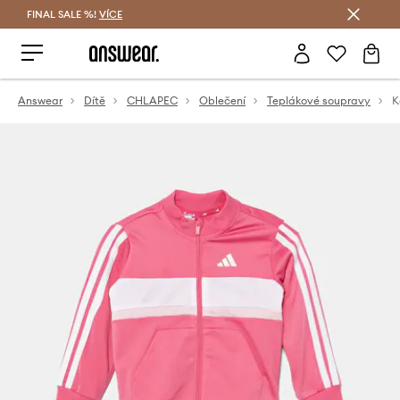
FINAL SALE %!
VÍCE
Ušetřete s Answear Club
Answear
Dítě
CHLAPEC
Oblečení
Teplákové soupravy