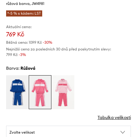
růžová barva, JW4981
*-5 % s kódem: LST
Aktuální cena:
769 Kč
Běžná cena:
1099 Kč
-30%
Nejnižší cena za posledních 30 dnů před poskytnutím slevy:
799 Kč
 -3%
Barva:
růžová
Tabulka velikosti
Zvolte velikost