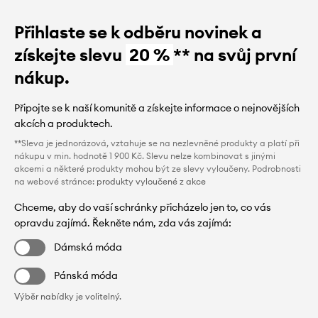
Přihlaste se k odběru novinek a
získejte slevu
20 %
** na svůj první
nákup.
Připojte se k naší komunitě a získejte informace o nejnovějších
akcích a produktech.
**Sleva je jednorázová, vztahuje se na nezlevněné produkty a platí při
nákupu v min. hodnotě 1 900 Kč. Slevu nelze kombinovat s jinými
akcemi a některé produkty mohou být ze slevy vyloučeny. Podrobnosti
na webové stránce:
produkty vyloučené z akce
Chceme, aby do vaší schránky přicházelo jen to, co vás
opravdu zajímá. Řekněte nám, zda vás zajímá:
Dámská móda
Pánská móda
Výběr nabídky je volitelný.