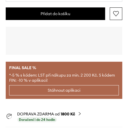
Přidat do košíku
FINAL SALE %
*-5 % s kódem: LST při nákupu za min. 2 200 Kč. S kódem
FIN: -10 % v aplikaci!
Stáhnout aplikaci
DOPRAVA ZDARMA od
1800 Kč
Doručení i do 24 hodin