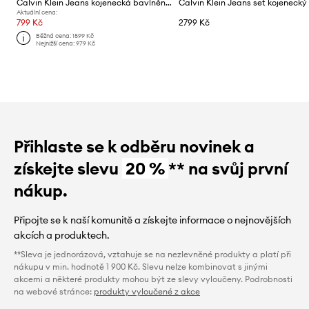
Calvin Klein Jeans kojenecká bavlněná souprava
Aktuální cena:
799 Kč
2799 Kč
Běžná cena:
1599 Kč
Nejnižší cena:
979 Kč
Přihlaste se k odběru novinek a
získejte slevu
20 %
** na svůj první
nákup.
Připojte se k naší komunitě a získejte informace o nejnovějších
akcích a produktech.
**Sleva je jednorázová, vztahuje se na nezlevněné produkty a platí při
nákupu v min. hodnotě 1 900 Kč. Slevu nelze kombinovat s jinými
akcemi a některé produkty mohou být ze slevy vyloučeny. Podrobnosti
na webové stránce:
produkty vyloučené z akce