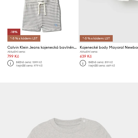
-18%
*-5 % s kódem: LST
*-5 % s kódem: LST
Calvin Klein Jeans kojenecká bavlněná souprava
Aktuální cena:
Aktuální cena:
799 Kč
639 Kč
Běžná cena:
1599 Kč
Běžná cena:
819 Kč
Nejnižší cena:
979 Kč
Nejnižší cena:
669 Kč