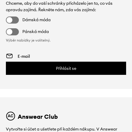
Chceme, aby do vaší schránky přicházelo jen to, co vás
opravdu zajímá. Řekněte nám, zda vás zajímá:
Dámská móda
Pánská móda
Výběr nabídky je volitelný.
Přihlásit se
Answear Club
Vytvořte si účet a ušetřete při každém nákupu. V Answear