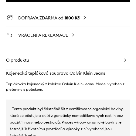
DOPRAVA ZDARMA od
1800 Kč
VRÁCENÍ A REKLAMACE
O produktu
Kojenecká tepláková souprava Calvin Klein Jeans
Teplákovka kojenecký z kolekce Calvin Klein Jeans. Model vyroben z
pleteniny s potiskem.
- Tento produkt byl částečně šit z certifikované organické bavlny,
která se pěstuje a sklízí z geneticky nemodifikovaných rostlin bez
použití hnojiv nebo pesticidů. Proces výroby organické bavlny je
šetrnější k životnímu prostředí a výrobky z ní vyrobené jsou
šetrnější k vám.