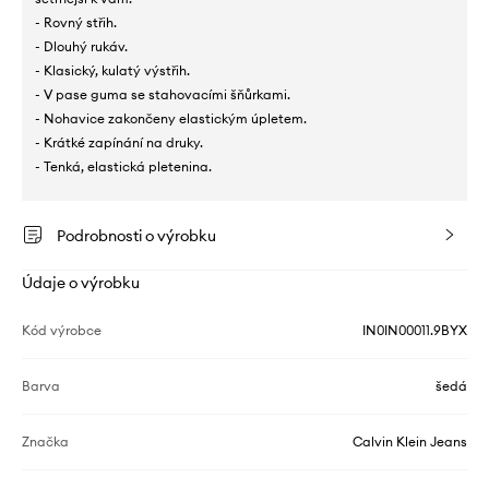
- Rovný střih.
- Dlouhý rukáv.
- Klasický, kulatý výstřih.
- V pase guma se stahovacími šňůrkami.
- Nohavice zakončeny elastickým úpletem.
- Krátké zapínání na druky.
- Tenká, elastická pletenina.
Podrobnosti o výrobku
Údaje o výrobku
Kód výrobce
IN0IN00011.9BYX
Barva
šedá
Značka
Calvin Klein Jeans