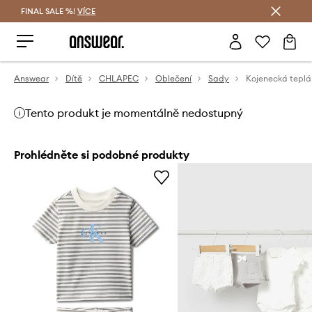
FINAL SALE %!
VÍCE
Ušetřete s Answear Club
Answear
Dítě
CHLAPEC
Oblečení
Sady
Tento produkt je momentálně nedostupný
Prohlédněte si podobné produkty