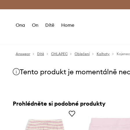
Premium Fashion Benefits
Doručení a vr
Ona
On
Dítě
Home
Answear
Dítě
CHLAPEC
Oblečení
Kalhoty
Kojenec
Tento produkt je momentálně ne
Prohlédněte si podobné produkty