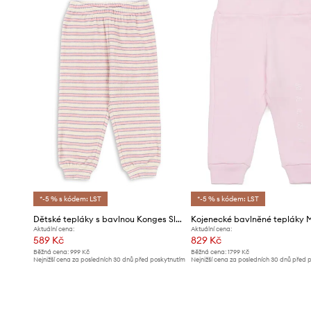
- Nohavice jsou zakončeny pohodlnými, elastickými man
- Jednobarevná pletenina.
*-5 % s kódem: LST
*-5 % s kódem: LST
Dětské tepláky s bavlnou Konges Sløjd ITTY SWEAT PANTS GOTS
Aktuální cena:
Aktuální cena:
589 Kč
829 Kč
Běžná cena:
999 Kč
Běžná cena:
1799 Kč
Nejnižší cena za posledních 30 dnů před poskytnutím
Nejnižší cena za posledních 30 dnů před 
slevy:
619 Kč
slevy:
889 Kč