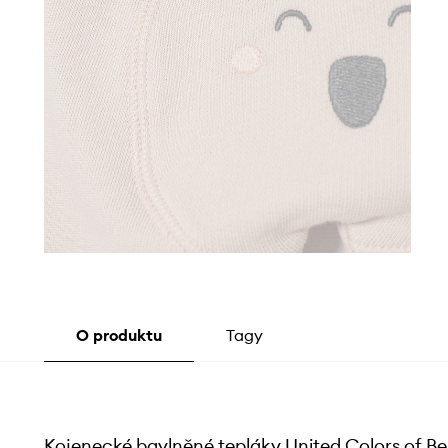
O produktu
Tagy
Kojenecké bavlněné tepláky United Colors of B