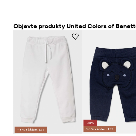
Objevte produkty United Colors of Benet
-25%
*-5 % s kódem: LST
*-5 % s kódem: LST