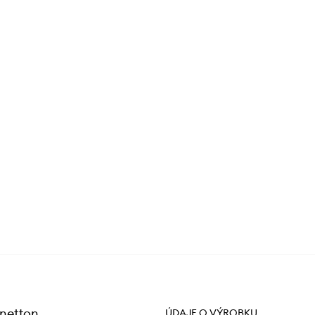
enetton
ÚDAJE O VÝROBKU