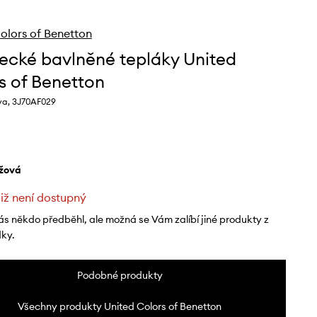
olors of Benetton
ecké bavlněné tepláky United
s of Benetton
va, 3J70AF029
ůžová
již není dostupný
ás někdo předběhl, ale možná se Vám zalíbí jiné produkty z
dky.
Podobné produkty
Všechny produkty United Colors of Benetton