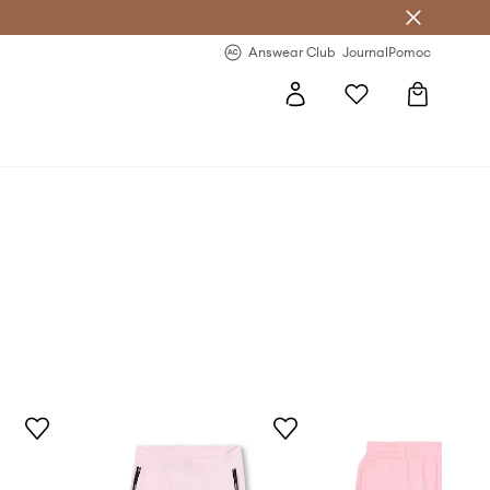
Answear Club
- 20 % na první objednávku
Answear Club
Journal
Pomoc