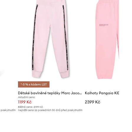
*-5 % s kódem: LST
Dětské bavlněné tepláky Marc Jacobs
Aktuální cena:
1199 Kč
2399 Kč
Běžná cena:
2199 Kč
d poskytnutím
Nejnižší cena za posledních 30 dnů před poskytnutím
slevy:
1299 Kč