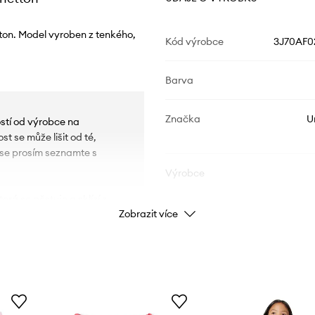
ton. Model vyroben z tenkého,
Kód výrobce
3J70AF0
Barva
Značka
U
ostí od výrobce na
t se může lišit od té,
u se prosím seznamte s
Výrobce
erá se pěstuje a sklízí z
ID produktu
Zobrazit více
ch hnojiv nebo pesticidů.
oužití chemikálií, jako
bky jsou navíc bezpečné
které s sebou nesou riziko