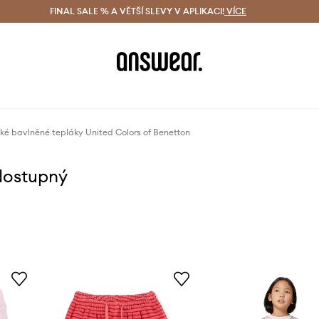
ácení zdarma (od 1800 Kč)
FINAL SALE % A VĚTŠÍ SLEVY V APLIKACI!
Doručení i do 24 h
VÍCE
Ušetřete s 
ké bavlněné tepláky United Colors of Benetton
dostupný