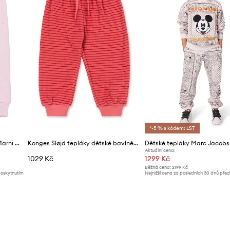
*-5 % s kódem: LST
Kojenecké bavlněné tepláky Marni MP192B TROUSERS
Konges Sløjd tepláky dětské bavlněné ITTY SWEAT PANTS GOTS
Dětské tepláky Marc Jacobs
Aktuální cena:
1029 Kč
1299 Kč
Běžná cena:
2199 Kč
poskytnutím
Nejnižší cena za posledních 30 dnů pře
slevy:
1399 Kč