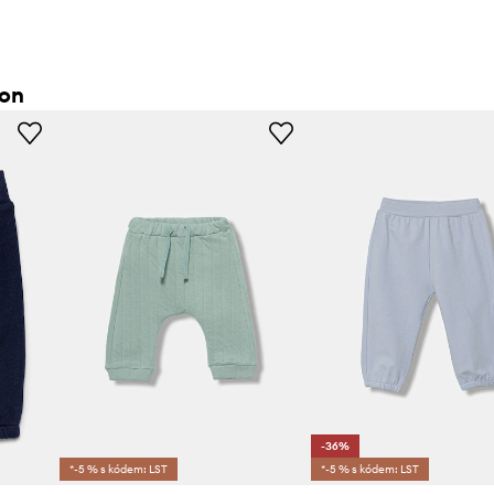
ton
-36%
*-5 % s kódem: LST
*-5 % s kódem: LST