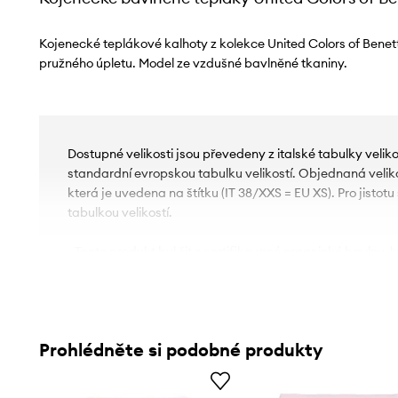
Kojenecké teplákové kalhoty z kolekce United Colors of Benet
pružného úpletu. Model ze vzdušné bavlněné tkaniny.
Dostupné velikosti jsou převedeny z italské tabulky velik
standardní evropskou tabulku velikostí. Objednaná velikos
která je uvedena na štítku (IT 38/XXS = EU XS). Pro jistot
tabulkou velikostí.
- Tento produkt byl šit z certifikované organické bavlny, kt
geneticky nemodifikovaných rostlin bez použití chemický
- Dress Safely je řada produktů, které jsou vyráběny bez p
jsou těžké kovy nebo zdraví škodlivá barviva. Tyto výro
pro děti, protože jsou navrženy bez použití malých prvků, 
Prohlédněte si podobné produkty
udušení.
- Kalhoty volné kolem boků a stehen.
- Elastický pásek v pase zabraňuje klouzání při pohybu.