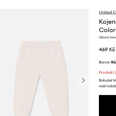
United C
Kojen
Color
růžová bar
469 Kč
Barva:
r
Produkt 
Bohužel V
naší nabí