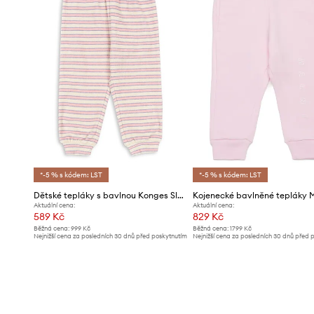
*-5 % s kódem: LST
*-5 % s kódem: LST
Dětské tepláky s bavlnou Konges Sløjd ITTY SWEAT PANTS GOTS
Aktuální cena:
Aktuální cena:
589 Kč
829 Kč
Běžná cena:
999 Kč
Běžná cena:
1799 Kč
Nejnižší cena za posledních 30 dnů před poskytnutím
Nejnižší cena za posledních 30 dnů před 
slevy:
619 Kč
slevy:
889 Kč