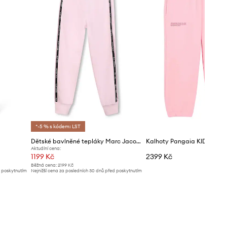
*-5 % s kódem: LST
Dětské bavlněné tepláky Marc Jacobs
Aktuální cena:
1199 Kč
2399 Kč
Běžná cena:
2199 Kč
d poskytnutím
Nejnižší cena za posledních 30 dnů před poskytnutím
slevy:
1299 Kč