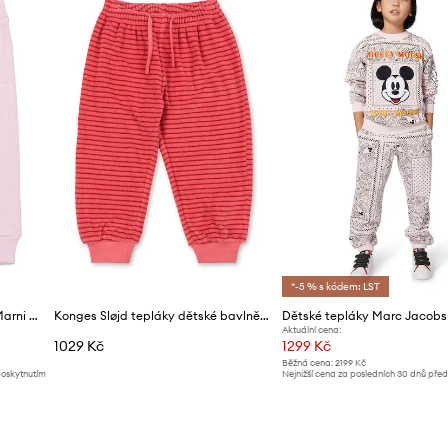
žetami.
*-5 % s kódem: LST
Kojenecké bavlněné tepláky Marni MP192B TROUSERS
Konges Sløjd tepláky dětské bavlněné ITTY SWEAT PANTS GOTS
Dětské tepláky Marc Jacobs
Aktuální cena:
1029 Kč
1299 Kč
Běžná cena:
2199 Kč
poskytnutím
Nejnižší cena za posledních 30 dnů pře
slevy:
1399 Kč