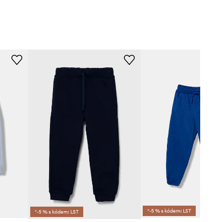
*-5 % s kódem: LST
*-5 % s kódem: LST