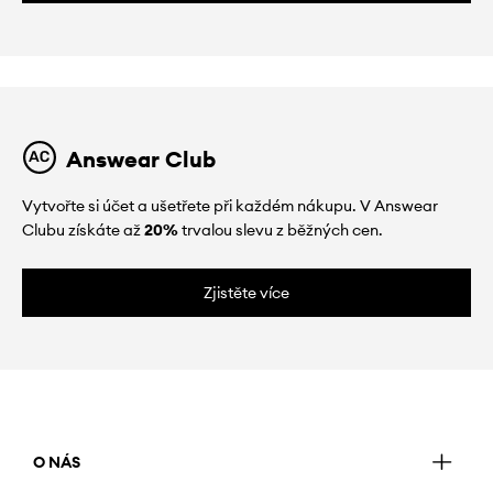
Answear Club
Vytvořte si účet a ušetřete při každém nákupu. V Answear
Clubu získáte až
20%
trvalou slevu z běžných cen.
Zjistěte více
O NÁS