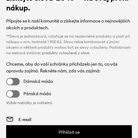
nákup.
Připojte se k naší komunitě a získejte informace o nejnovějších
akcích a produktech.
**Sleva je jednorázová, vztahuje se na nezlevněné produkty a platí při
nákupu v min. hodnotě 1 900 Kč. Slevu nelze kombinovat s jinými
akcemi a některé produkty mohou být ze slevy vyloučeny. Podrobnosti
na webové stránce:
produkty vyloučené z akce
Chceme, aby do vaší schránky přicházelo jen to, co vás
opravdu zajímá. Řekněte nám, zda vás zajímá:
Dámská móda
Pánská móda
Výběr nabídky je volitelný.
Přihlásit se