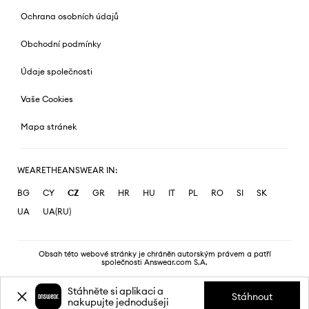
Ochrana osobních údajů
Obchodní podmínky
Údaje společnosti
Vaše Cookies
Mapa stránek
WEARETHEANSWEAR IN:
BG
CY
CZ
GR
HR
HU
IT
PL
RO
SI
SK
UA
UA(RU)
Obsah této webové stránky je chráněn autorským právem a patří
společnosti Answear.com S.A.
Stáhněte si aplikaci a
Stáhnout
nakupujte jednodušeji