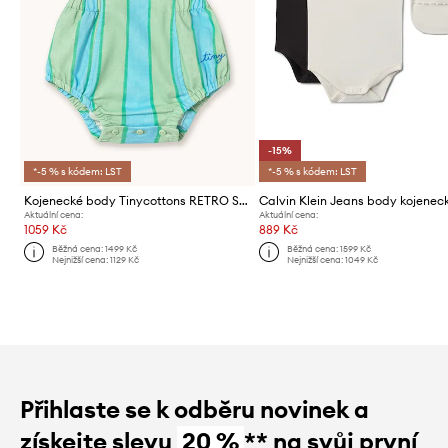
-15%
*-5 % s kódem: LST
*-5 % s kódem: LST
Kojenecké body Tinycottons RETRO STRIPES BODY
Aktuální cena:
Aktuální cena:
1059 Kč
889 Kč
Běžná cena:
1499 Kč
Běžná cena:
1599 Kč
Nejnižší cena:
1129 Kč
Nejnižší cena:
1049 Kč
Přihlaste se k odběru novinek a
získejte slevu
20 %
** na svůj první