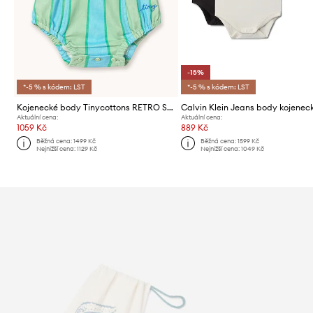
-15%
*-5 % s kódem: LST
*-5 % s kódem: LST
Kojenecké body Tinycottons RETRO STRIPES BODY
Aktuální cena:
Aktuální cena:
1059 Kč
889 Kč
Běžná cena:
1499 Kč
Běžná cena:
1599 Kč
Nejnižší cena:
1129 Kč
Nejnižší cena:
1049 Kč