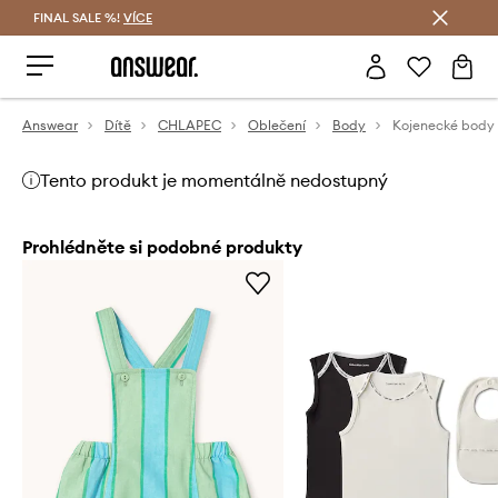
FINAL SALE %!
VÍCE
Ušetřete s Answear Club
Answear
Dítě
CHLAPEC
Oblečení
Body
Kojenecké body
Tento produkt je momentálně nedostupný
Prohlédněte si podobné produkty