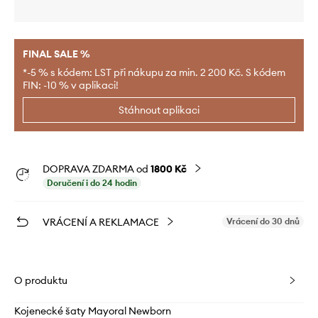
FINAL SALE %
*-5 % s kódem: LST při nákupu za min. 2 200 Kč. S kódem
FIN: -10 % v aplikaci!
Stáhnout aplikaci
DOPRAVA ZDARMA od
1800 Kč
Doručení i do 24 hodin
VRÁCENÍ A REKLAMACE
Vrácení do 30 dnů
O produktu
Kojenecké šaty Mayoral Newborn