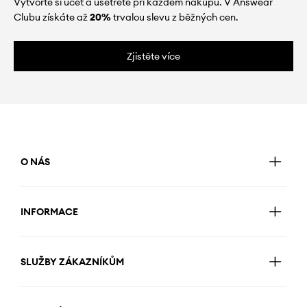
Vytvořte si účet a ušetřete při každém nákupu. V Answear
Clubu získáte až
20%
trvalou slevu z běžných cen.
Zjistěte více
O NÁS
INFORMACE
SLUŽBY ZÁKAZNÍKŮM