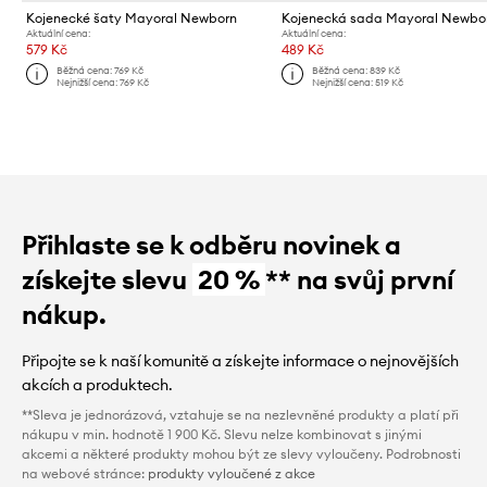
Kojenecké šaty Mayoral Newborn
Kojenecká sada Mayoral Newbo
Aktuální cena:
Aktuální cena:
579 Kč
489 Kč
Běžná cena:
769 Kč
Běžná cena:
839 Kč
Nejnižší cena:
769 Kč
Nejnižší cena:
519 Kč
Přihlaste se k odběru novinek a
získejte slevu
20 %
** na svůj první
nákup.
Připojte se k naší komunitě a získejte informace o nejnovějších
akcích a produktech.
**Sleva je jednorázová, vztahuje se na nezlevněné produkty a platí při
nákupu v min. hodnotě 1 900 Kč. Slevu nelze kombinovat s jinými
akcemi a některé produkty mohou být ze slevy vyloučeny. Podrobnosti
na webové stránce:
produkty vyloučené z akce