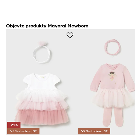
Objevte produkty Mayoral Newborn
-24%
*-5 % s kódem: LST
*-5 % s kódem: LST