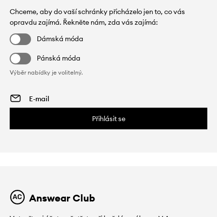
Chceme, aby do vaší schránky přicházelo jen to, co vás
opravdu zajímá. Řekněte nám, zda vás zajímá:
Dámská móda
Pánská móda
Výběr nabídky je volitelný.
Přihlásit se
Answear Club