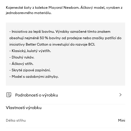
Kojenecké šaty z kolekce Mayoral Newborn. Áčkový model, vyroben z
jednobarevného materiálu.
- Iniciativa za lepší bavlnu. Výrobky označené tímto znakem
obsahují nejméně 50 % bavlny od prodejce nebo značky patřící do
iniciativy Better Cotton a investující do rozvoje BCI.
- Klasický, kulatý výstřih.
- Dlouhý rukáv.
- Áčkový střih.
- Skryté zipové zapínání.
- Model s ozdobnými záhyby.
Podrobnosti o výrobku
Vlastnosti výrobku
Délka střihu
Mini