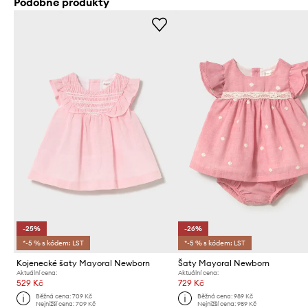
Podobné produkty
-25%
-26%
*-5 % s kódem: LST
*-5 % s kódem: LST
Kojenecké šaty Mayoral Newborn
Šaty Mayoral Newborn
Aktuální cena:
Aktuální cena:
529 Kč
729 Kč
Běžná cena:
709 Kč
Běžná cena:
989 Kč
Nejnižší cena:
709 Kč
Nejnižší cena:
989 Kč