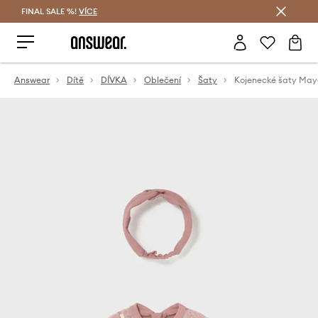
FINAL SALE %!
VÍCE
Ušetřete s Answear Club
Answear
Dítě
DÍVKA
Oblečení
Šaty
Kojenecké šaty May