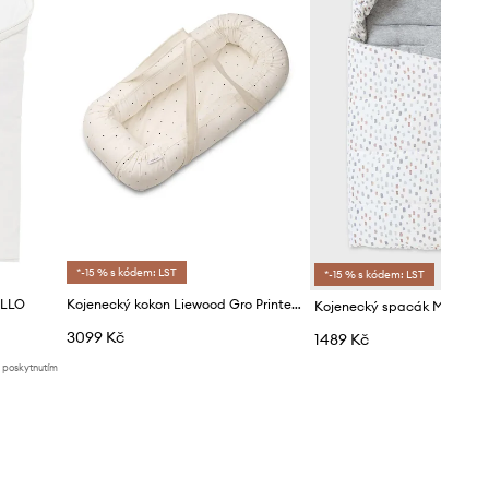
*-15 % s kódem: LST
*-15 % s kódem: LST
OLLO
Kojenecký kokon Liewood Gro Printed Babylift
Kojenecký spacák Mayoral
3099 Kč
1489 Kč
d poskytnutím