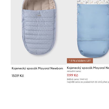
*-5 % s kódem: LST
Kojenecký spacák Mayoral N
Kojenecký spacák Mayoral Newborn
Aktuální cena:
1199 Kč
1509 Kč
Běžná cena:
1949 Kč
Nejnižší cena za posledních 30 dnů před 
slevy:
1299 Kč