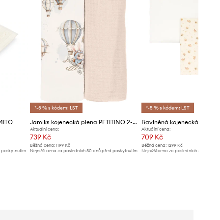
*-5 % s kódem: LST
*-5 % s kódem: LST
MITO
Jamiks kojenecká plena PETITINO 2-pack
Aktuální cena:
Aktuální cena:
739 Kč
709 Kč
Běžná cena:
1199 Kč
Běžná cena:
1299 Kč
d poskytnutím
Nejnižší cena za posledních 30 dnů před poskytnutím
Nejnižší cena za posledních 30 dnů př
slevy:
769 Kč
slevy:
739 Kč