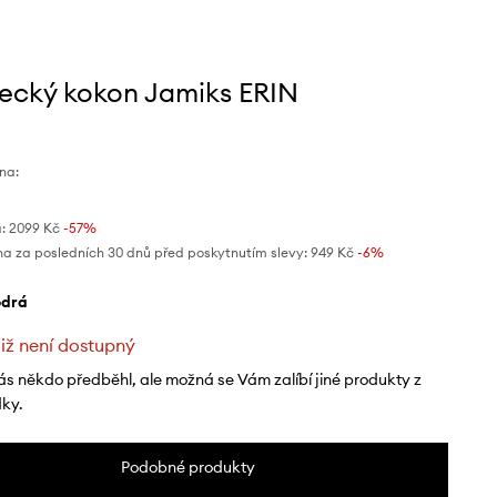
ecký kokon Jamiks ERIN
na:
:
2099 Kč
-57%
na za posledních 30 dnů před poskytnutím slevy:
949 Kč
 -6%
odrá
již není dostupný
ás někdo předběhl, ale možná se Vám zalíbí jiné produkty z
dky.
Podobné produkty