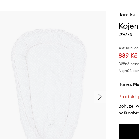
Jamiks
Kojen
JZH263
Aktuální ce
889 Kč
Běžná cena
Nejnižší ce
Barva:
m
Produkt 
Bohužel V
naší nabí