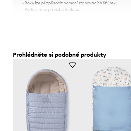
- Boky lze přizpůsobit pomocí stahovacích šňůrek.
- Perte v ruce při nízké teplotě.
Prohlédněte si podobné produkty