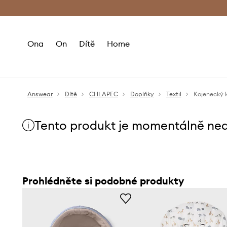
Premium Fashion Benefits
Doručení a vr
Ona
On
Dítě
Home
Answear
Dítě
CHLAPEC
Doplňky
Textil
Kojenecký 
Tento produkt je momentálně ne
Prohlédněte si podobné produkty