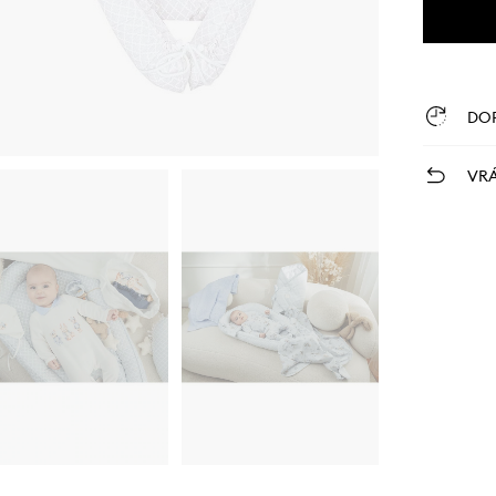
DO
VRÁ