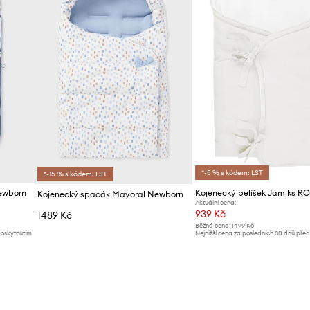
*-5 % s kódem: LST
*-15 % s kódem: LST
ewborn
Kojenecký pelíšek Jamiks R
Kojenecký spacák Mayoral Newborn
Aktuální cena:
939 Kč
1489 Kč
Běžná cena:
1499 Kč
poskytnutím
Nejnižší cena za posledních 30 dnů pře
slevy:
999 Kč