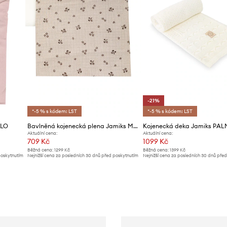
-21%
*-5 % s kódem: LST
*-5 % s kódem: LST
LLO
Bavlněná kojenecká plena Jamiks MANOLO 2-pack
Kojenecká deka Jamiks PAL
Aktuální cena:
Aktuální cena:
709 Kč
1099 Kč
Běžná cena:
1299 Kč
Běžná cena:
1399 Kč
poskytnutím
Nejnižší cena za posledních 30 dnů před poskytnutím
Nejnižší cena za posledních 30 dnů pře
slevy:
739 Kč
slevy:
1399 Kč