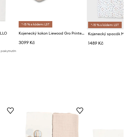
*-15 % s kódem: LST
*-15 % s kódem: LST
OLLO
Kojenecký kokon Liewood Gro Printed Babylift
Kojenecký spacák Mayoral
3099 Kč
1489 Kč
d poskytnutím