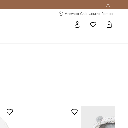
Answear Club
- 20 % na první objednávku
Answear Club
Journal
Pomoc