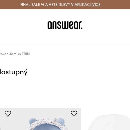
ácení zdarma (od 1800 Kč)
FINAL SALE % A VĚTŠÍ SLEVY V APLIKACI!
Doručení i do 24 h
VÍCE
Ušetřete s 
kokon Jamiks ERIN
dostupný