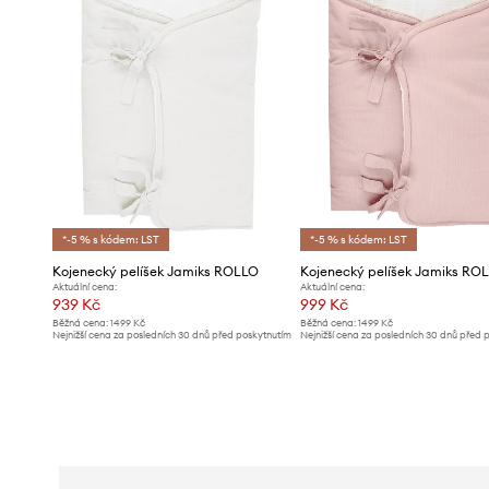
*-5 % s kódem: LST
*-5 % s kódem: LST
Kojenecký pelíšek Jamiks ROLLO
Kojenecký pelíšek Jamiks RO
Aktuální cena:
Aktuální cena:
939 Kč
999 Kč
Běžná cena:
1499 Kč
Běžná cena:
1499 Kč
Nejnižší cena za posledních 30 dnů před poskytnutím
Nejnižší cena za posledních 30 dnů před 
slevy:
999 Kč
slevy:
1069 Kč