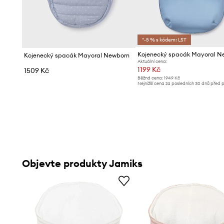
*-5 % s kódem: LST
Kojenecký spacák Mayoral N
Kojenecký spacák Mayoral Newborn
Aktuální cena:
1199 Kč
1509 Kč
Běžná cena:
1949 Kč
Nejnižší cena za posledních 30 dnů před 
slevy:
1299 Kč
Objevte produkty Jamiks