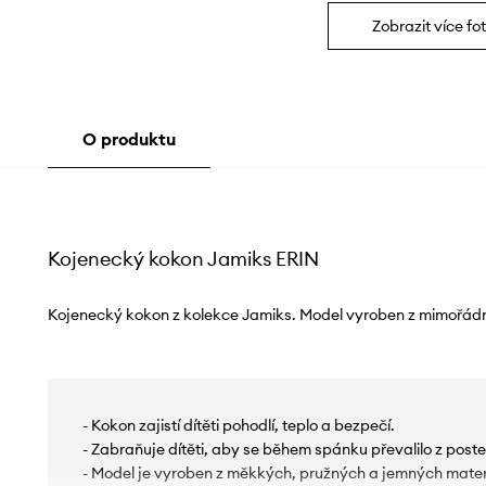
Zobrazit více fot
O produktu
Kojenecký kokon Jamiks ERIN
Kojenecký kokon z kolekce Jamiks. Model vyroben z mimořád
- Kokon zajistí dítěti pohodlí, teplo a bezpečí.
- Zabraňuje dítěti, aby se během spánku převalilo z poste
- Model je vyroben z měkkých, pružných a jemných mater