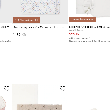
*-5 % s kódem: LST
*-15 % s kódem: LST
ewborn
Kojenecký pelíšek Jamiks R
Kojenecký spacák Mayoral Newborn
Aktuální cena:
939 Kč
1489 Kč
Běžná cena:
1499 Kč
poskytnutím
Nejnižší cena za posledních 30 dnů pře
slevy:
999 Kč