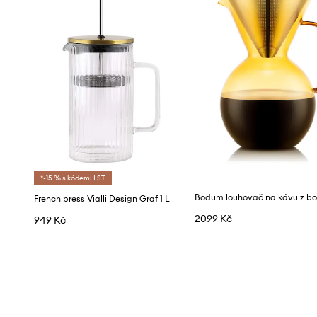
*-15 % s kódem: LST
French press Vialli Design Graf 1 L
2099 Kč
949 Kč