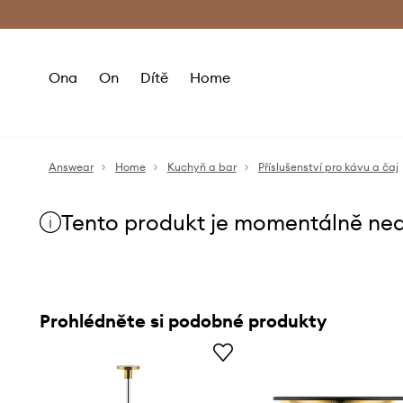
Premium Fashion Benefits
Doručení a vr
Ona
On
Dítě
Home
Answear
Home
Kuchyň a bar
Příslušenství pro kávu a čaj
Tento produkt je momentálně ne
Prohlédněte si podobné produkty