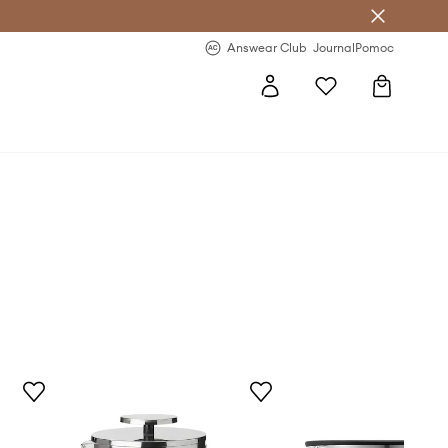
Answear Club
- 20 % na první objednávku
Answear Club
Journal
Pomoc