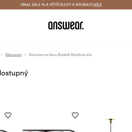
ácení zdarma (od 1800 Kč)
FINAL SALE % A VĚTŠÍ SLEVY V APLIKACI!
Doručení i do 24 h
VÍCE
Ušetřete s 
Kávovary
Konvice na kávu Bialetti Rainbow 6tz
dostupný