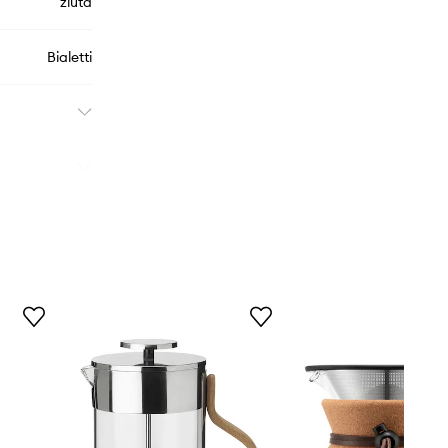
žlutá
Bialetti