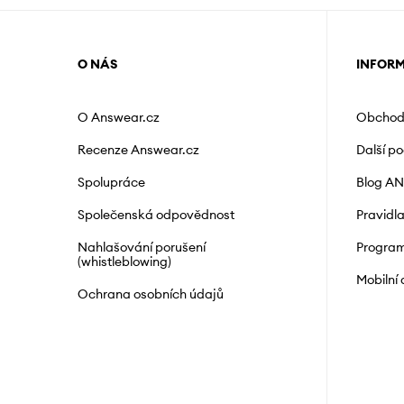
O NÁS
INFOR
O Answear.cz
Obchod
Recenze Answear.cz
Další p
Spolupráce
Blog A
Společenská odpovědnost
Pravidl
Nahlašování porušení
Program
(whistleblowing)
Mobilní
Ochrana osobních údajů