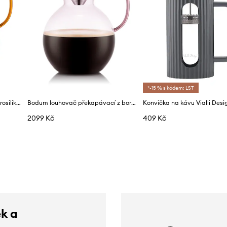
*-15 % s kódem: LST
Bodum louhovač na kávu z borosilikátového skla 10,6 x 20,6 x 17,8 cm
Bodum louhovač překapávací z borosilikátového skla 10,6 x 17,1 x 24,2 cm
Konvička na kávu Vialli Desig
2099 Kč
409 Kč
ek a