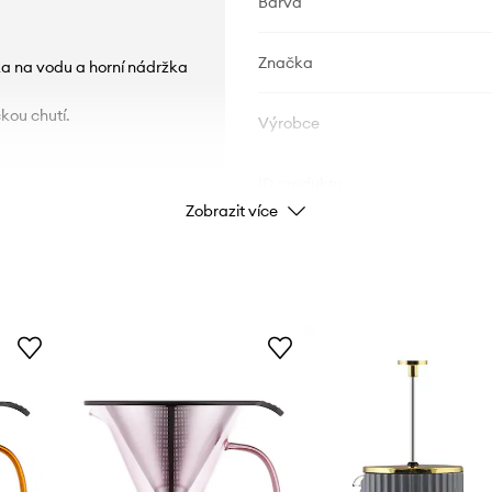
Barva
Značka
ržka na vodu a horní nádržka
kou chutí.
Výrobce
ID produktu
Zobrazit více