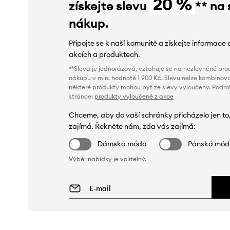
20 %
získejte slevu
** na 
nákup.
Připojte se k naší komunitě a získejte informace 
akcích a produktech.
**Sleva je jednorázová, vztahuje se na nezlevněné prod
nákupu v min. hodnotě 1 900 Kč. Slevu nelze kombinova
některé produkty mohou být ze slevy vyloučeny. Podr
stránce:
produkty vyloučené z akce
Chceme, aby do vaší schránky přicházelo jen to
zajímá. Řekněte nám, zda vás zajímá:
Dámská móda
Pánská mó
Výběr nabídky je volitelný.