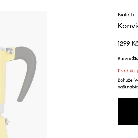
Bialetti
Konvi
1299 K
Barva:
ž
Produkt 
Bohužel V
naší nabí