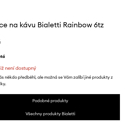
ce na kávu Bialetti Rainbow 6tz
č
lutá
již není dostupný
ás někdo předběhl, ale možná se Vám zalíbí jiné produkty z
dky.
Podobné produkty
Všechny produkty Bialetti