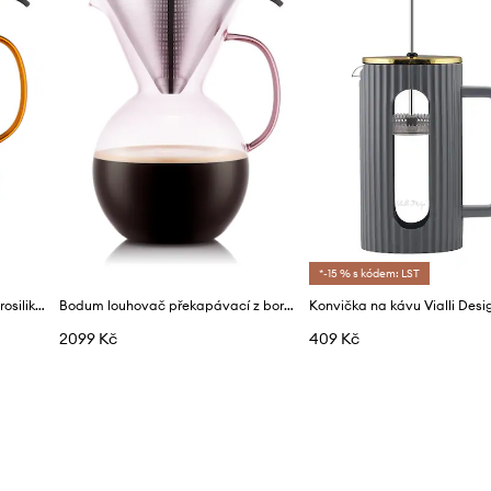
*-15 % s kódem: LST
Bodum louhovač na kávu z borosilikátového skla 10,6 x 20,6 x 17,8 cm
Bodum louhovač překapávací z borosilikátového skla 10,6 x 17,1 x 24,2 cm
Konvička na kávu Vialli Desig
2099 Kč
409 Kč