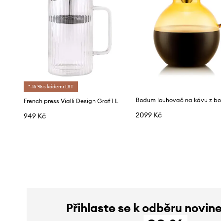
*-15 % s kódem: LST
French press Vialli Design Graf 1 L
2099 Kč
949 Kč
Přihlaste se k odběru novin