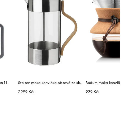
n 1 L
Stelton moka konvička pístová ze skla 1 l
2299 Kč
939 Kč