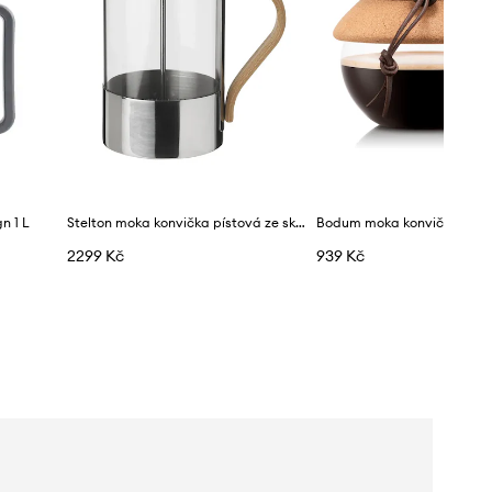
n 1 L
Stelton moka konvička pístová ze skla 1 l
2299 Kč
939 Kč