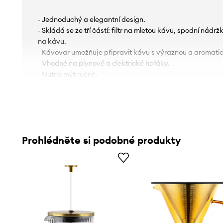
- Jednoduchý a elegantní design.
- Skládá se ze tří částí: filtr na mletou kávu, spodní nád
na kávu.
- Kávovar umožňuje připravit kávu s výraznou a aromatic
- Vhodné na plynové a elektrické hořáky.
- Nutno mýt ručně.
- Obsah: 300 ml.
- Rozměry: 15,5 x 11 x 23,5 cm.
Prohlédněte si podobné produkty