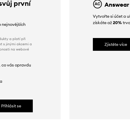
svůj první
Answear
Vytvořte si účet a
získáte až
20%
trva
o nejnovějších
ukty a platí při
t s jinými akcemi a
Zjistěte více
obnosti na webové
, co vás opravdu
da
Přihlásit se