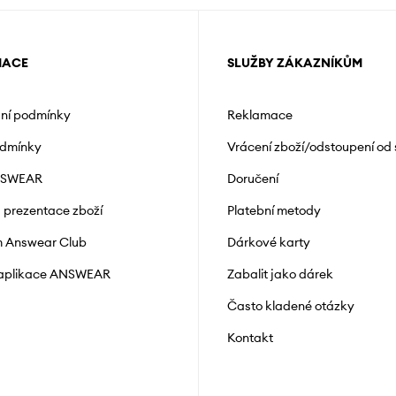
MACE
SLUŽBY ZÁKAZNÍKŮM
ní podmínky
Reklamace
odmínky
Vrácení zboží/odstoupení od
NSWEAR
Doručení
a prezentace zboží
Platební metody
 Answear Club
Dárkové karty
 aplikace ANSWEAR
Zabalit jako dárek
Často kladené otázky
Kontakt