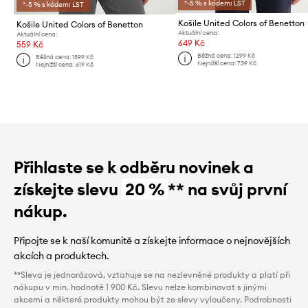
*-5 % s kódem: LST
*-5 % s kódem: LST
Košile United Colors of Benetton
Košile United Colors of Benetton
Aktuální cena:
Aktuální cena:
649 Kč
559 Kč
Běžná cena:
1299 Kč
Běžná cena:
1599 Kč
Nejnižší cena:
739 Kč
Nejnižší cena:
619 Kč
Přihlaste se k odběru novinek a
získejte slevu
20 %
** na svůj první
nákup.
Připojte se k naší komunitě a získejte informace o nejnovějších
akcích a produktech.
**Sleva je jednorázová, vztahuje se na nezlevněné produkty a platí při
nákupu v min. hodnotě 1 900 Kč. Slevu nelze kombinovat s jinými
akcemi a některé produkty mohou být ze slevy vyloučeny. Podrobnosti