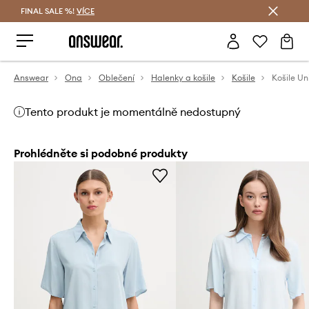
FINAL SALE %!
VÍCE
Ušetřete s Answear Club
Answear
Ona
Oblečení
Halenky a košile
Košile
Košile Un
Tento produkt je momentálně nedostupný
Prohlédněte si podobné produkty