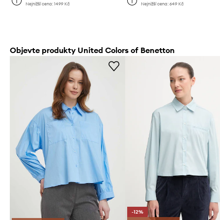
Nejnižší cena:
1499 Kč
Nejnižší cena:
649 Kč
Objevte produkty United Colors of Benetton
-12%