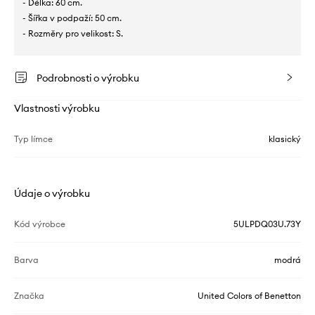
- Délka: 60 cm.
- Šířka v podpaží: 50 cm.
- Rozměry pro velikost: S.
Podrobnosti o výrobku
Vlastnosti výrobku
Typ límce
klasický
Údaje o výrobku
Kód výrobce
5ULPDQ03U.73Y
Barva
modrá
Značka
United Colors of Benetton