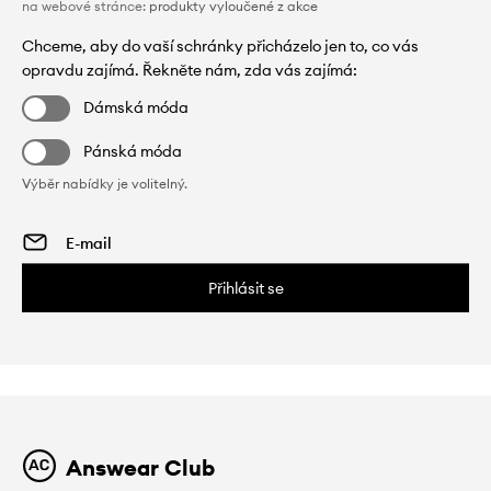
na webové stránce:
produkty vyloučené z akce
Chceme, aby do vaší schránky přicházelo jen to, co vás
opravdu zajímá. Řekněte nám, zda vás zajímá:
Dámská móda
Pánská móda
Výběr nabídky je volitelný.
Přihlásit se
Answear Club