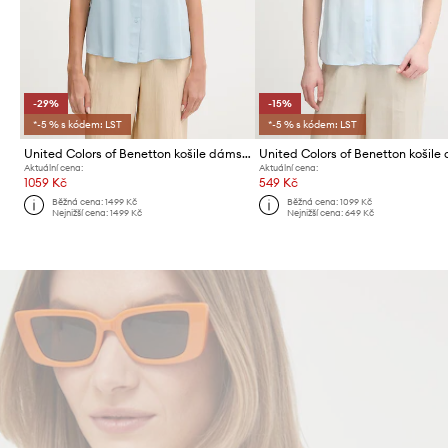
-29%
-15%
*-5 % s kódem: LST
*-5 % s kódem: LST
United Colors of Benetton košile dámská z viskózy
Aktuální cena:
Aktuální cena:
1059 Kč
549 Kč
Běžná cena:
1499 Kč
Běžná cena:
1099 Kč
Nejnižší cena:
1499 Kč
Nejnižší cena:
649 Kč