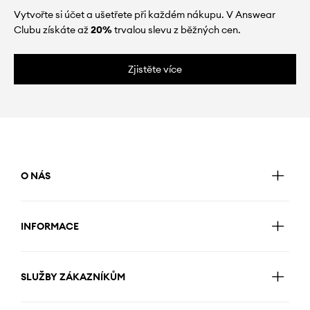
Vytvořte si účet a ušetřete při každém nákupu. V Answear
Clubu získáte až
20%
trvalou slevu z běžných cen.
Zjistěte více
O NÁS
INFORMACE
SLUŽBY ZÁKAZNÍKŮM