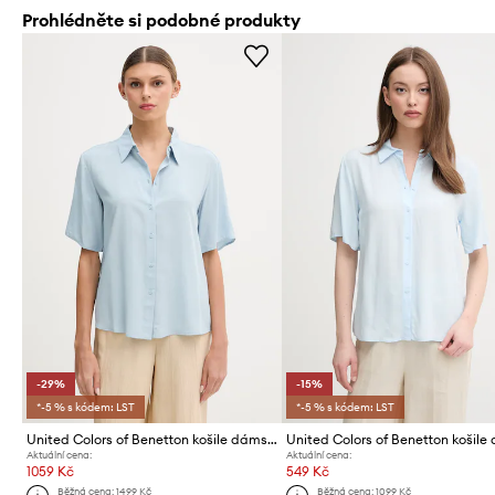
Prohlédněte si podobné produkty
-29%
-15%
*-5 % s kódem: LST
*-5 % s kódem: LST
United Colors of Benetton košile dámská z viskózy
Aktuální cena:
Aktuální cena:
1059 Kč
549 Kč
Běžná cena:
1499 Kč
Běžná cena:
1099 Kč