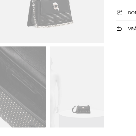
DO
VRÁ