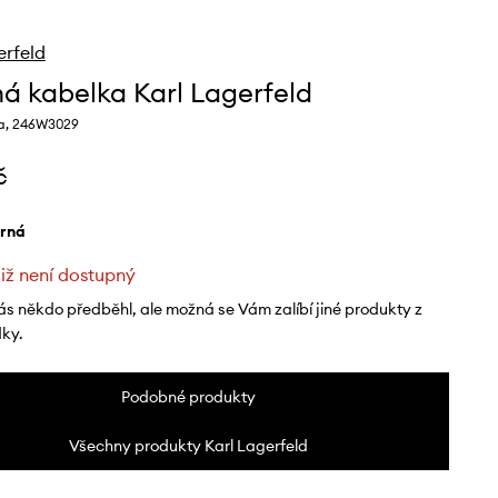
erfeld
á kabelka Karl Lagerfeld
a, 246W3029
č
erná
již není dostupný
ás někdo předběhl, ale možná se Vám zalíbí jiné produkty z
dky.
Podobné produkty
Všechny produkty Karl Lagerfeld