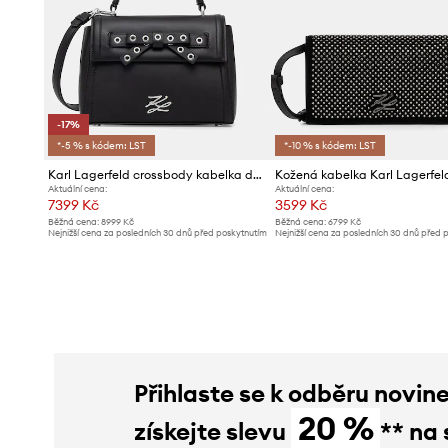
-17%
*-5 % s kódem: LST
*-10 % s kódem: LST
Karl Lagerfeld crossbody kabelka dámská kožená K/AUTOGRAPH
Aktuální cena:
Aktuální cena:
7399 Kč
3599 Kč
Běžná cena:
8999 Kč
Běžná cena:
6799 Kč
Nejnižší cena za posledních 30 dnů před poskytnutím
Nejnižší cena za posledních 30 dnů před 
slevy:
8999 Kč
slevy:
3799 Kč
Přihlaste se k odběru novin
20 %
získejte slevu
** na 