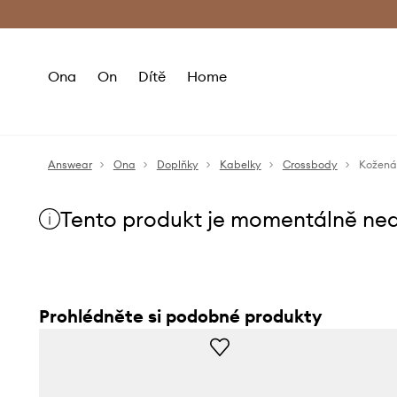
Premium Fashion Benefits
Doručení a vr
Ona
On
Dítě
Home
Answear
Ona
Doplňky
Kabelky
Crossbody
Kožená 
Tento produkt je momentálně ne
Prohlédněte si podobné produkty