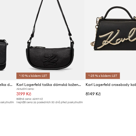
*-10 % s kódem: LST
*-25 % s kódem: LST
Karl Lagerfeld crossbody kabelka dámská z imitace kůže K/RSG
Karl Lagerfeld taška dámská kožená K/AUTOGRAPH
Aktuální cena:
3199 Kč
8149 Kč
Běžná cena:
6249 Kč
poskytnutím
Nejnižší cena za posledních 30 dnů před poskytnutím
slevy:
3399 Kč