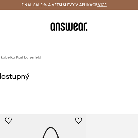
ácení zdarma (od 1800 Kč)
FINAL SALE % A VĚTŠÍ SLEVY V APLIKACI!
Doručení i do 24 h
VÍCE
Ušetřete s 
kabelka Karl Lagerfeld
dostupný