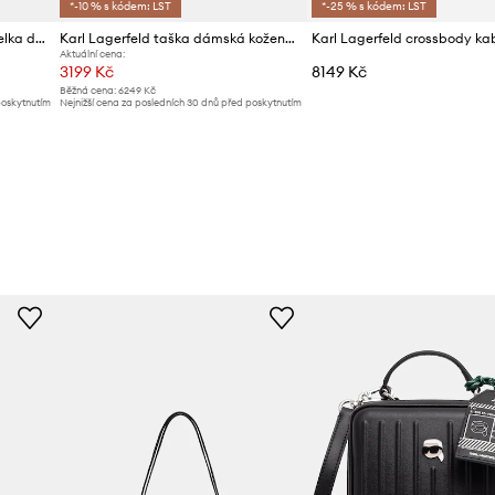
*-10 % s kódem: LST
*-25 % s kódem: LST
Karl Lagerfeld crossbody kabelka dámská z imitace kůže K/RSG
Karl Lagerfeld taška dámská kožená K/AUTOGRAPH
Aktuální cena:
3199 Kč
8149 Kč
Běžná cena:
6249 Kč
poskytnutím
Nejnižší cena za posledních 30 dnů před poskytnutím
slevy:
3399 Kč