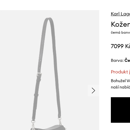
Karl Lag
Kožen
černá barv
7099 K
Barva:
č
Produkt 
Bohužel V
naší nabí