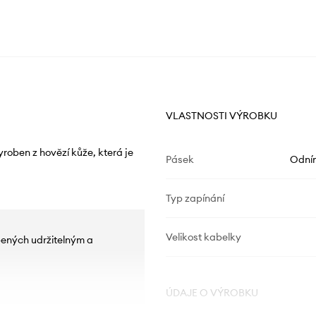
VLASTNOSTI VÝROBKU
roben z hovězí kůže, která je
Pásek
Odní
Typ zapínání
Velikost kabelky
bených udržitelným a
ÚDAJE O VÝROBKU