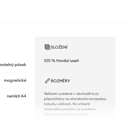
SLOŽENÍ
100 % Hovězí useň
matelný pásek
magnetické
ROZMĚRY
Velikosti uvedené v obchodě byly
nemístí A4
přepočítány na standardní evropskou
tabulku velikostí. Na etiketě
dodaného produktu je uvedeno
původní označení výrobce.