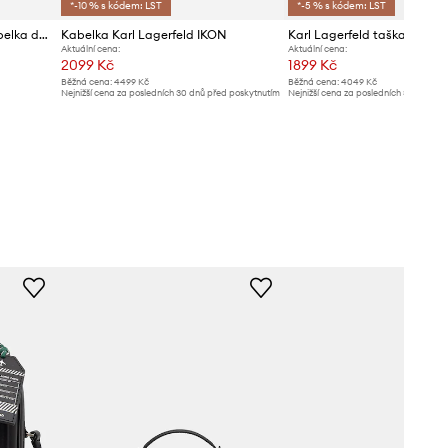
*-10 % s kódem: LST
*-5 % s kódem: LST
Karl Lagerfeld crossbody kabelka dámská kožená K/SIGNATURE
Kabelka Karl Lagerfeld IKON
Aktuální cena:
Aktuální cena:
2099 Kč
1899 Kč
Běžná cena:
4499 Kč
Běžná cena:
4049 Kč
Nejnižší cena za posledních 30 dnů před poskytnutím
Nejnižší cena za posledních 30 dnů př
slevy:
2299 Kč
slevy:
2099 Kč