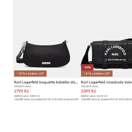
-16%
*-10 % s kódem: LST
*-5 % s kódem: LST
Karl Lagerfeld baguette kabelka dámská z imitace kůže IKON
Aktuální cena:
Aktuální cena:
2799 Kč
3399 Kč
Běžná cena:
4899 Kč
Běžná cena:
4049 Kč
Nejnižší cena za posledních 30 dnů před poskytnutím
Nejnižší cena za posledních 30 dnů před 
slevy:
2999 Kč
slevy:
4049 Kč