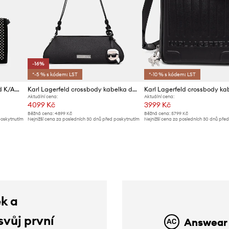
-16%
*-5 % s kódem: LST
*-10 % s kódem: LST
Kožená kabelka Karl Lagerfeld K/AUTOGRAPH
Karl Lagerfeld crossbody kabelka dámská z imitace kůže IKON
Aktuální cena:
Aktuální cena:
4099 Kč
3999 Kč
Běžná cena:
4899 Kč
Běžná cena:
5799 Kč
poskytnutím
Nejnižší cena za posledních 30 dnů před poskytnutím
Nejnižší cena za posledních 30 dnů pře
slevy:
4899 Kč
slevy:
4199 Kč
ek a
svůj první
Answear