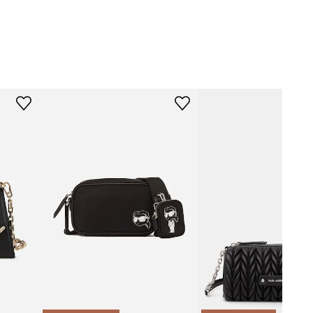
246W3029
černá
Karl Lagerfeld