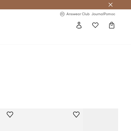
Answear Club
- 20 % na první objednávku
Answear Club
Journal
Pomoc