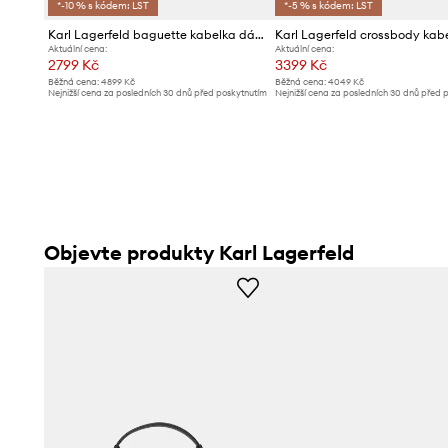
*-10 % s kódem: LST
*-5 % s kódem: LST
Karl Lagerfeld baguette kabelka dámská z imitace kůže IKON
Aktuální cena:
Aktuální cena:
2799 Kč
3399 Kč
Běžná cena:
4899 Kč
Běžná cena:
4049 Kč
Nejnižší cena za posledních 30 dnů před poskytnutím
Nejnižší cena za posledních 30 dnů před 
slevy:
2999 Kč
slevy:
4049 Kč
Objevte produkty Karl Lagerfeld