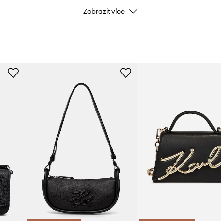
Zobrazit více
dlouhou dobu.
Kód výrobce
h.
Barva
Značka
ID produktu