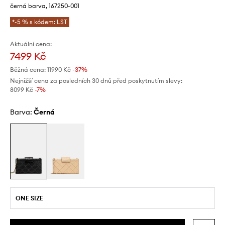
černá barva, 167250-001
*-5 % s kódem: LST
Aktuální cena:
7499 Kč
Běžná cena:
11990 Kč
-37%
Nejnižší cena za posledních 30 dnů před poskytnutím slevy:
8099 Kč
 -7%
Barva:
černá
ONE SIZE