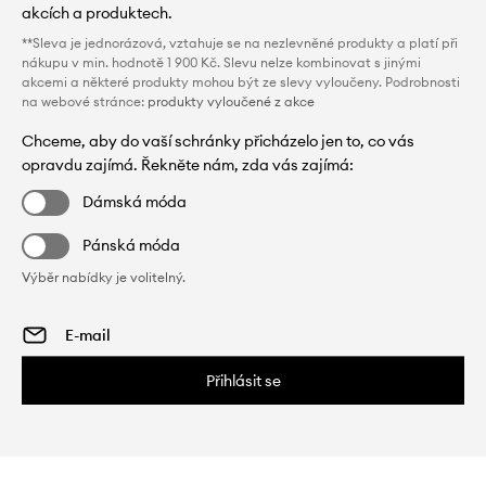
akcích a produktech.
**Sleva je jednorázová, vztahuje se na nezlevněné produkty a platí při
nákupu v min. hodnotě 1 900 Kč. Slevu nelze kombinovat s jinými
akcemi a některé produkty mohou být ze slevy vyloučeny. Podrobnosti
na webové stránce:
produkty vyloučené z akce
Chceme, aby do vaší schránky přicházelo jen to, co vás
opravdu zajímá. Řekněte nám, zda vás zajímá:
Dámská móda
Pánská móda
Výběr nabídky je volitelný.
Přihlásit se