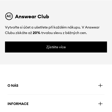
Answear Club
Vytvořte si účet a ušetřete při každém nákupu. V Answear
Clubu získáte až
20%
trvalou slevu z běžných cen.
Zjistěte více
O NÁS
INFORMACE