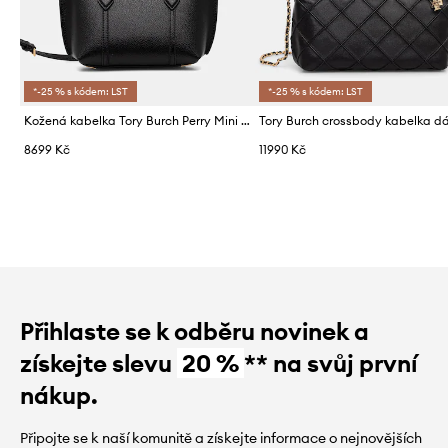
*-25 % s kódem: LST
*-25 % s kódem: LST
Kožená kabelka Tory Burch Perry Mini Tote
8699 Kč
11990 Kč
Přihlaste se k odběru novinek a
získejte slevu
20 %
** na svůj první
nákup.
Připojte se k naší komunitě a získejte informace o nejnovějších