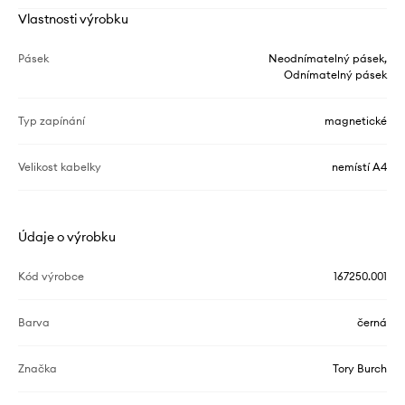
Vlastnosti výrobku
Pásek
Neodnímatelný pásek,
Odnímatelný pásek
Typ zapínání
magnetické
Velikost kabelky
nemístí A4
Údaje o výrobku
Kód výrobce
167250.001
Barva
černá
Značka
Tory Burch