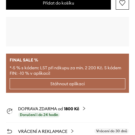
Přidat do košíku
FINAL SALE %
*-5 % s kódem: LST při nákupu za min. 2 200 Kč. S kódem
FIN: -10 % v aplikaci!
Stáhnout aplikaci
DOPRAVA ZDARMA od
1800 Kč
Doručení i do 24 hodin
VRÁCENÍ A REKLAMACE
Vrácení do 30 dnů