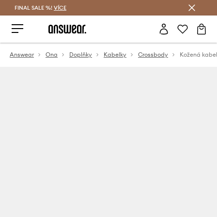
FINAL SALE %!
VÍCE
Ušetřete s Answear Club
Answear
Ona
Doplňky
Kabelky
Crossbody