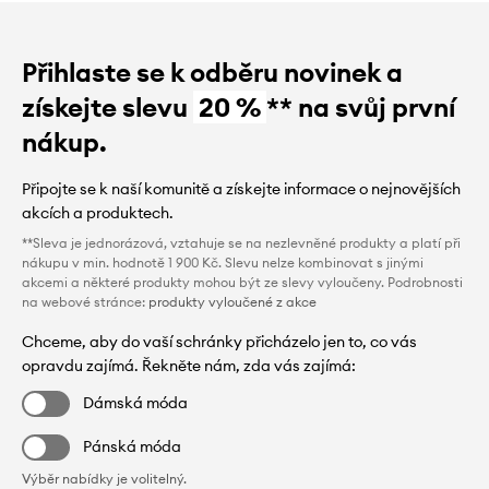
Přihlaste se k odběru novinek a
získejte slevu
20 %
** na svůj první
nákup.
Připojte se k naší komunitě a získejte informace o nejnovějších
akcích a produktech.
**Sleva je jednorázová, vztahuje se na nezlevněné produkty a platí při
nákupu v min. hodnotě 1 900 Kč. Slevu nelze kombinovat s jinými
akcemi a některé produkty mohou být ze slevy vyloučeny. Podrobnosti
na webové stránce:
produkty vyloučené z akce
Chceme, aby do vaší schránky přicházelo jen to, co vás
opravdu zajímá. Řekněte nám, zda vás zajímá:
Dámská móda
Pánská móda
Výběr nabídky je volitelný.