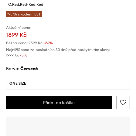
TO.Red.Red-Red.Red
*-5 % s kódem: LST
Aktuální cena:
1899 Kč
Běžná cena:
2599 Kč
-26%
Nejnižší cena za posledních 30 dnů před poskytnutím slevy:
1999 Kč
 -5%
Barva:
červená
ONE SIZE
Přidat do košíku