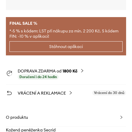
FINAL SALE %
*-5 % s kódem: LST při nákupu za min. 2 200 Kč. S kódem
FIN: -10 % v aplikaci!
Stáhnout aplikaci
DOPRAVA ZDARMA od
1800 Kč
Doručení i do 24 hodin
VRÁCENÍ A REKLAMACE
Vrácení do 30 dnů
O produktu
Kožená peněženka Secrid