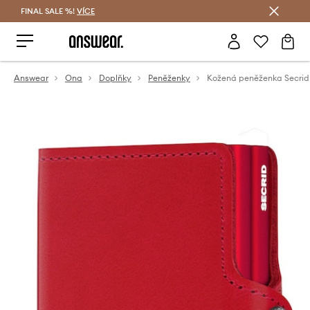
FINAL SALE %!
VÍCE
Ušetřete s Answear Club
Answear
Ona
Doplňky
Peněženky
Kožená peněženka Secrid