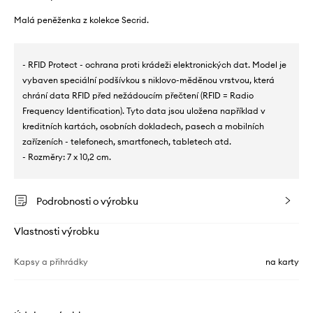
Malá peněženka z kolekce Secrid.
- RFID Protect - ochrana proti krádeži elektronických dat. Model je
vybaven speciální podšívkou s niklovo-měděnou vrstvou, která
chrání data RFID před nežádoucím přečtení (RFID = Radio
Frequency Identification). Tyto data jsou uložena například v
kreditních kartách, osobních dokladech, pasech a mobilních
zařízeních - telefonech, smartfonech, tabletech atd.
- Rozměry: 7 x 10,2 cm.
Podrobnosti o výrobku
Vlastnosti výrobku
Kapsy a přihrádky
na karty