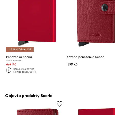
*-5 % s kódem: LST
Peněženka Secrid
Kožená peněženka Secrid
Aktuální cena:
669 Kč
1899 Kč
Běžná cena:
979 Kč
Nejnižší cena:
709 Kč
Objevte produkty Secrid