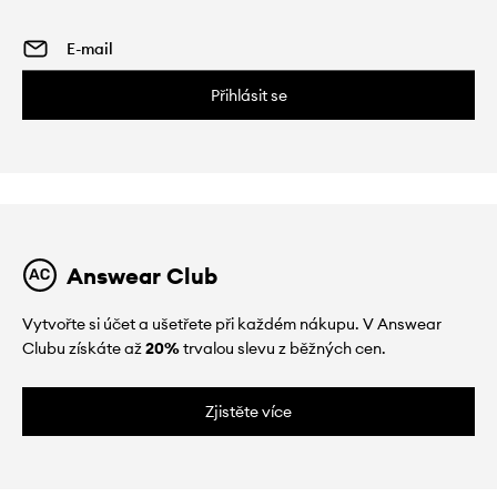
Přihlásit se
Answear Club
Vytvořte si účet a ušetřete při každém nákupu. V Answear
Clubu získáte až
20%
trvalou slevu z běžných cen.
Zjistěte více