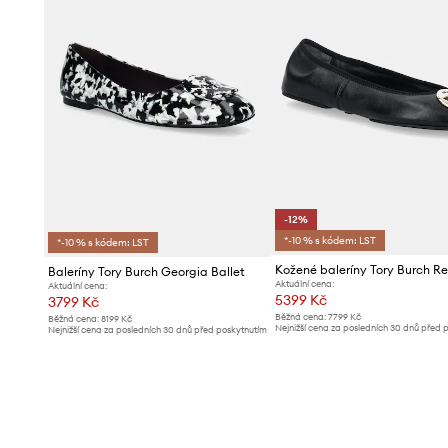
-12%
*-10 % s kódem: LST
*-10 % s kódem: LST
Baleríny Tory Burch Georgia Ballet
Aktuální cena:
Aktuální cena:
5399 Kč
3799 Kč
Běžná cena:
7799 Kč
Běžná cena:
8199 Kč
Nejnižší cena za posledních 30 dnů před 
Nejnižší cena za posledních 30 dnů před poskytnutím
slevy:
6199 Kč
slevy:
4099 Kč