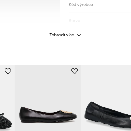
Kód výrobce
Barva
Zobrazit více
Značka
Výrobce
ID produktu