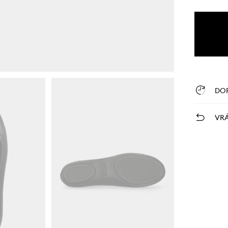
DO
VRÁ