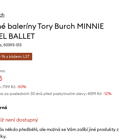
ch
é baleríny Tory Burch MINNIE
EL BALLET
a, 50393-013
5 % s kódem: LST
na:
č
:
7199 Kč
-50%
na za posledních 30 dnů před poskytnutím slevy:
4099 Kč
 -12%
erná
již není dostupný
ás někdo předběhl, ale možná se Vám zalíbí jiné produkty z
dky.