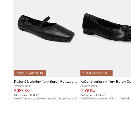
*-10 % s kódem: LST
*-10 % s kódem: LST
Kožené baleríny Tory Burch Runway Ballet
Aktuální cena:
Aktuální cena:
4399 Kč
4199 Kč
Běžná cena:
9299 Kč
Běžná cena:
9199 Kč
Nejnižší cena za posledních 30 dnů před poskytnutím
Nejnižší cena za posledních 30 dnů před 
slevy:
4599 Kč
slevy:
4499 Kč