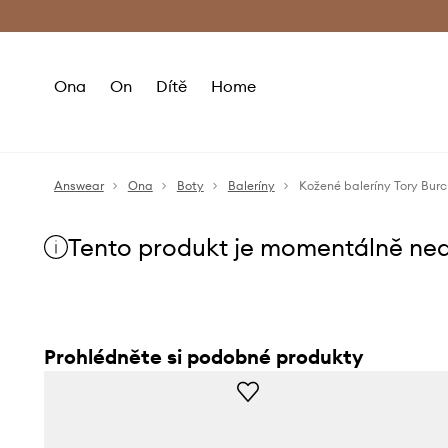
Premium Fashion Benefits
Doručení a vr
Ona
On
Dítě
Home
Answear
Ona
Boty
Baleríny
Kožené baleríny Tory Bu
Tento produkt je momentálně ne
Prohlédněte si podobné produkty