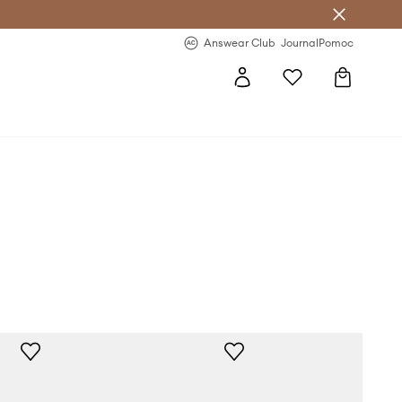
Answear Club
- 20 % na první objednávku
Answear Club
Journal
Pomoc