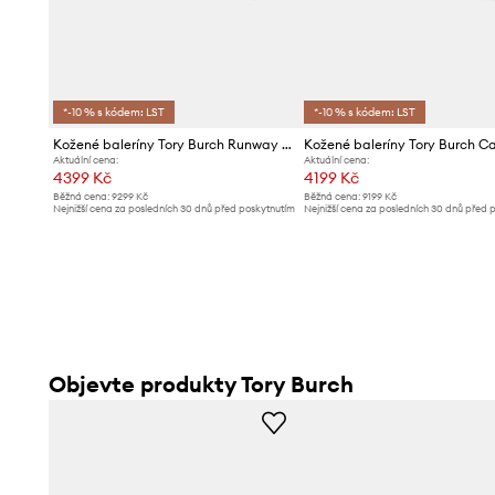
*-10 % s kódem: LST
*-10 % s kódem: LST
Kožené baleríny Tory Burch Runway Ballet
Aktuální cena:
Aktuální cena:
4399 Kč
4199 Kč
Běžná cena:
9299 Kč
Běžná cena:
9199 Kč
Nejnižší cena za posledních 30 dnů před poskytnutím
Nejnižší cena za posledních 30 dnů před 
slevy:
4599 Kč
slevy:
4499 Kč
Objevte produkty Tory Burch