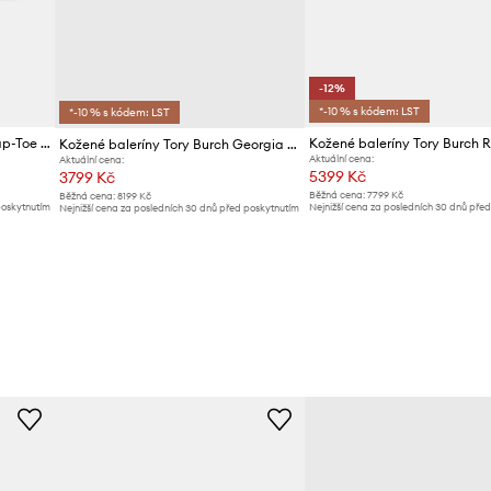
-12%
*-10 % s kódem: LST
*-10 % s kódem: LST
Kožené baleríny Tory Burch Cap-Toe Pave Ballet
Kožené baleríny Tory Burch Georgia Ballet
Aktuální cena:
Aktuální cena:
5399 Kč
3799 Kč
Běžná cena:
7799 Kč
Běžná cena:
8199 Kč
poskytnutím
Nejnižší cena za posledních 30 dnů pře
Nejnižší cena za posledních 30 dnů před poskytnutím
slevy:
6199 Kč
slevy:
4099 Kč