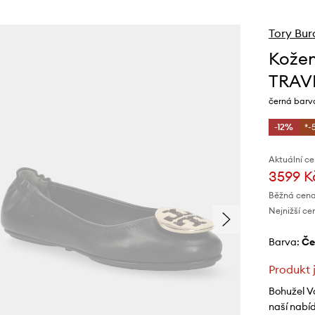
Tory Bur
Kožen
TRAV
černá barv
-12%
*-
Aktuální ce
3599 K
Běžná cena
Nejnižší ce
Barva:
č
Produkt 
Bohužel V
naší nabí