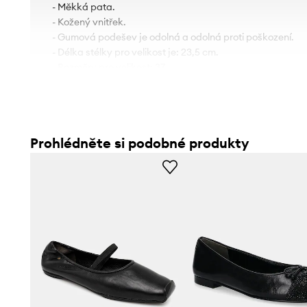
- Měkká pata.
- Kožený vnitřek.
- Gumová podešev je odolná a odolná proti poškození.
- Délka stélky pro velikost je: 23,5 cm.
- Rozměry pro velikost: 37.
Prohlédněte si podobné produkty