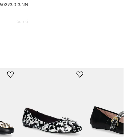
50393.013.NN
černá
Tory Burch