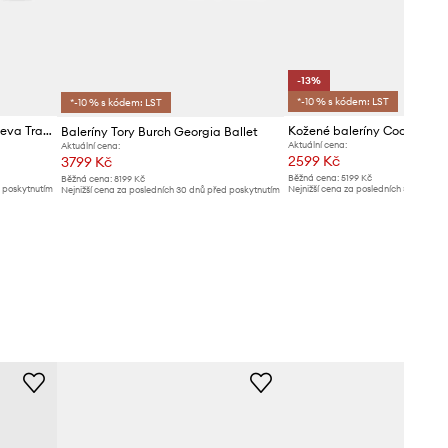
-13%
*-10 % s kódem: LST
*-10 % s kódem: LST
Kožené baleríny Tory Burch Reva Travel Ballet
Kožené baleríny Coccinelle
Baleríny Tory Burch Georgia Ballet
Aktuální cena:
Aktuální cena:
2599 Kč
3799 Kč
Běžná cena:
5199 Kč
Běžná cena:
8199 Kč
d poskytnutím
Nejnižší cena za posledních 30 dnů př
Nejnižší cena za posledních 30 dnů před poskytnutím
slevy:
2999 Kč
slevy:
4099 Kč