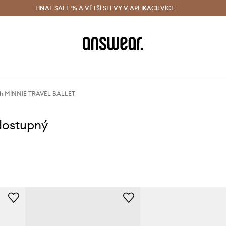
ácení zdarma (od 1800 Kč)
FINAL SALE % A VĚTŠÍ SLEVY V APLIKACI!
Doručení i do 24 h
VÍCE
Ušetřete s 
rch MINNIE TRAVEL BALLET
dostupný