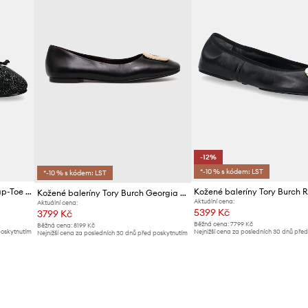
-12%
*-10 % s kódem: LST
*-10 % s kódem: LST
Kožené baleríny Tory Burch Cap-Toe Pave Ballet
Kožené baleríny Tory Burch Georgia Ballet
Aktuální cena:
Aktuální cena:
5399 Kč
3799 Kč
Běžná cena:
7799 Kč
Běžná cena:
8199 Kč
poskytnutím
Nejnižší cena za posledních 30 dnů pře
Nejnižší cena za posledních 30 dnů před poskytnutím
slevy:
6199 Kč
slevy:
4099 Kč