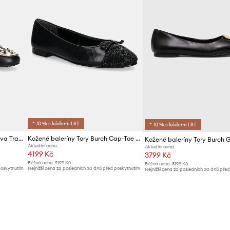
*-10 % s kódem: LST
*-10 % s kódem: LST
Kožené baleríny Tory Burch Reva Travel Ballet
Kožené baleríny Tory Burch Cap-Toe Pave Ballet
Aktuální cena:
Aktuální cena:
4199 Kč
3799 Kč
Běžná cena:
9199 Kč
Běžná cena:
8199 Kč
poskytnutím
Nejnižší cena za posledních 30 dnů před poskytnutím
Nejnižší cena za posledních 30 dnů pře
slevy:
4499 Kč
slevy:
4099 Kč