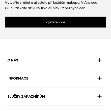
Vytvořte si účet a ušetřete při každém nákupu. V Answear
Clubu získáte až
20%
trvalou slevu z běžných cen.
Zjistěte více
O NÁS
INFORMACE
SLUŽBY ZÁKAZNÍKŮM