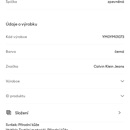
Špička
zpevněná
Údaje o výrobku
Kód výrobce
YM0YM01073
Barva
černá
Značka
Calvin Klein Jeans
Výrobce
ID produktu
Složení
Svršek: Přírodní kůže
Vnitřek: Textilní materiál, Přírodní kůže