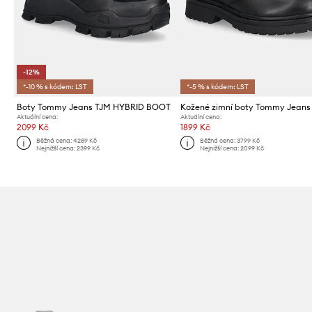
-12%
*-10 % s kódem: LST
*-5 % s kódem: LST
Boty Tommy Jeans TJM HYBRID BOOT
Aktuální cena:
Aktuální cena:
2099 Kč
1899 Kč
Běžná cena:
4289 Kč
Běžná cena:
3799 Kč
Nejnižší cena:
2399 Kč
Nejnižší cena:
2099 Kč