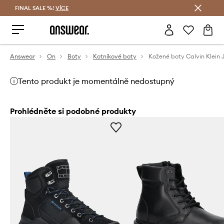
FINAL SALE %!
VÍCE
Ušetřete s Answear Club
Answear
On
Boty
Kotníkové boty
Tento produkt je momentálně nedostupný
Prohlédněte si podobné produkty