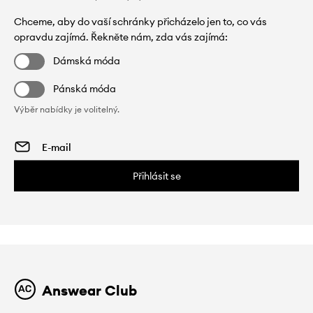
Chceme, aby do vaší schránky přicházelo jen to, co vás
opravdu zajímá. Řekněte nám, zda vás zajímá:
Dámská móda
Pánská móda
Výběr nabídky je volitelný.
Přihlásit se
Answear Club