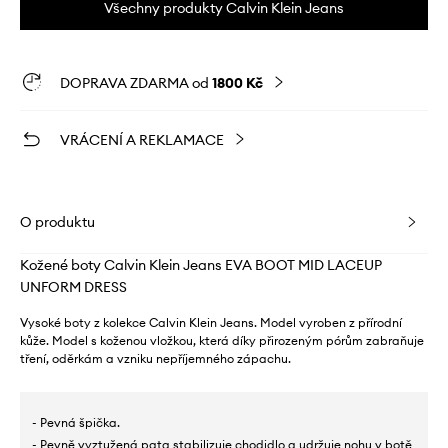
Všechny produkty Calvin Klein Jeans
DOPRAVA ZDARMA od
1800 Kč
VRÁCENÍ A REKLAMACE
O produktu
Kožené boty Calvin Klein Jeans EVA BOOT MID LACEUP
UNFORM DRESS
Vysoké boty z kolekce Calvin Klein Jeans. Model vyroben z přírodní
kůže. Model s koženou vložkou, která díky přirozeným pórům zabraňuje
tření, oděrkám a vzniku nepříjemného zápachu.
- Pevná špička.
- Pevně vyztužená pata stabilizuje chodidlo a udržuje nohu v botě