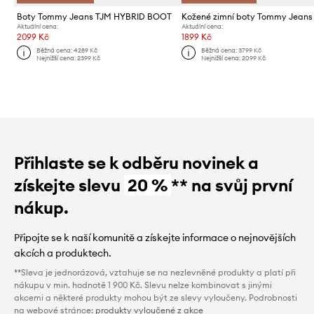
Boty Tommy Jeans TJM HYBRID BOOT
Aktuální cena:
Aktuální cena:
2099 Kč
1899 Kč
Běžná cena:
4289 Kč
Běžná cena:
3799 Kč
Nejnižší cena:
2399 Kč
Nejnižší cena:
2099 Kč
Přihlaste se k odběru novinek a
získejte slevu
20 %
** na svůj první
nákup.
Připojte se k naší komunitě a získejte informace o nejnovějších
akcích a produktech.
**Sleva je jednorázová, vztahuje se na nezlevněné produkty a platí při
nákupu v min. hodnotě 1 900 Kč. Slevu nelze kombinovat s jinými
akcemi a některé produkty mohou být ze slevy vyloučeny. Podrobnosti
na webové stránce:
produkty vyloučené z akce