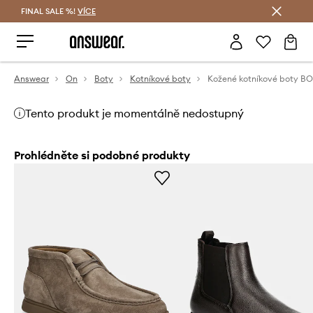
FINAL SALE %!
VÍCE
Ušetřete s Answear Club
Answear
On
Boty
Kotníkové boty
Tento produkt je momentálně nedostupný
Prohlédněte si podobné produkty