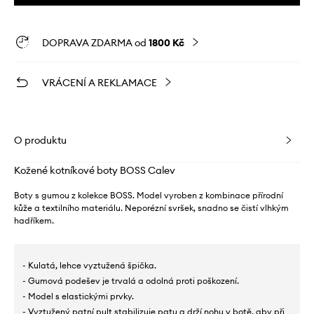
DOPRAVA ZDARMA od
1800 Kč
VRÁCENÍ A REKLAMACE
O produktu
Kožené kotníkové boty BOSS Calev
Boty s gumou z kolekce BOSS. Model vyroben z kombinace přírodní
kůže a textilního materiálu. Neporézní svršek, snadno se čistí vlhkým
hadříkem.
- Kulatá, lehce vyztužená špička.
- Gumová podešev je trvalá a odolná proti poškození.
- Model s elastickými prvky.
- Vyztužený patní pult stabilizuje patu a drží nohu v botě, aby při