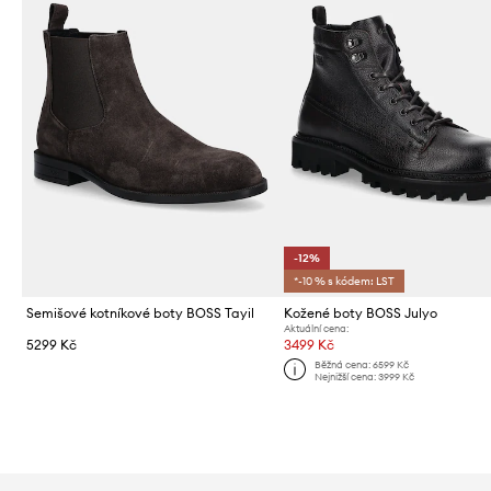
-12%
*-10 % s kódem: LST
Semišové kotníkové boty BOSS Tayil
Kožené boty BOSS Julyo
Aktuální cena:
5299 Kč
3499 Kč
Běžná cena:
6599 Kč
Nejnižší cena:
3999 Kč