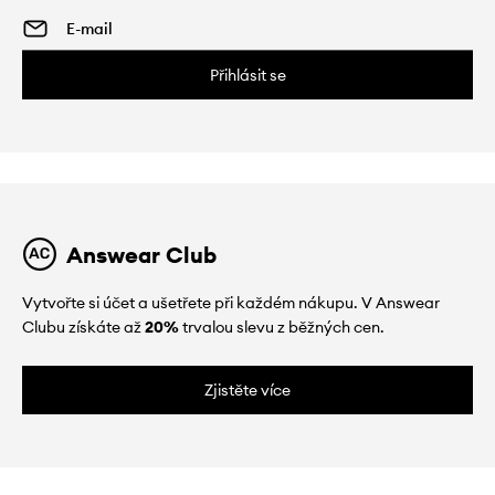
Přihlásit se
Answear Club
Vytvořte si účet a ušetřete při každém nákupu. V Answear
Clubu získáte až
20%
trvalou slevu z běžných cen.
Zjistěte více