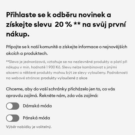
Přihlaste se k odběru novinek a
získejte slevu
20 %
** na svůj první
nákup.
Připojte se k naší komunitě a získejte informace o nejnovějších
akcích a produktech.
**Sleva je jednorázová, vztahuje se na nezlevněné produkty a platí při
nákupu v min. hodnotě 1 900 Kč. Slevu nelze kombinovat s jinými
akcemi a některé produkty mohou být ze slevy vyloučeny. Podrobnosti
na webové stránce:
produkty vyloučené z akce
Chceme, aby do vaší schránky přicházelo jen to, co vás
opravdu zajímá. Řekněte nám, zda vás zajímá:
Dámská móda
Pánská móda
Výběr nabídky je volitelný.