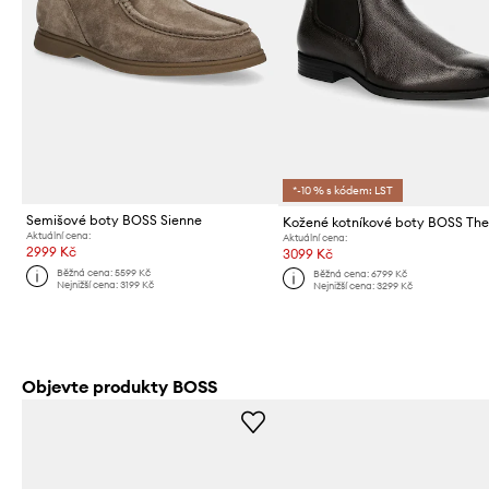
*-10 % s kódem: LST
Semišové boty BOSS Sienne
Kožené kotníkové boty BOSS Th
Aktuální cena:
Aktuální cena:
2999 Kč
3099 Kč
Běžná cena:
5599 Kč
Běžná cena:
6799 Kč
Nejnižší cena:
3199 Kč
Nejnižší cena:
3299 Kč
Objevte produkty BOSS