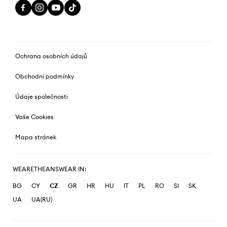
Ochrana osobních údajů
Obchodní podmínky
Údaje společnosti
Vaše Cookies
Mapa stránek
WEARETHEANSWEAR IN:
BG
CY
CZ
GR
HR
HU
IT
PL
RO
SI
SK
UA
UA(RU)