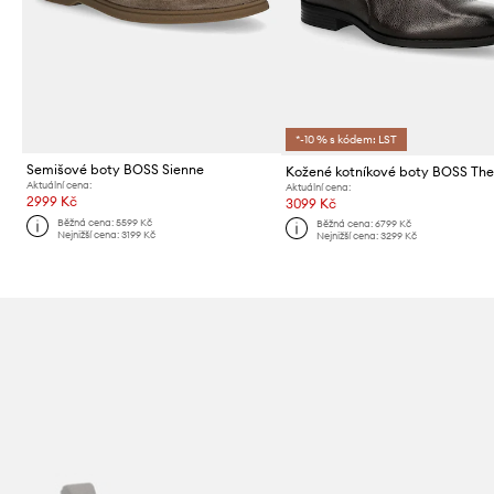
*-10 % s kódem: LST
Semišové boty BOSS Sienne
Kožené kotníkové boty BOSS Th
Aktuální cena:
Aktuální cena:
2999 Kč
3099 Kč
Běžná cena:
5599 Kč
Běžná cena:
6799 Kč
Nejnižší cena:
3199 Kč
Nejnižší cena:
3299 Kč