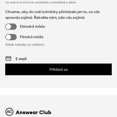
na webové stránce:
produkty vyloučené z akce
Chceme, aby do vaší schránky přicházelo jen to, co vás
opravdu zajímá. Řekněte nám, zda vás zajímá:
Dámská móda
Pánská móda
Výběr nabídky je volitelný.
Přihlásit se
Answear Club