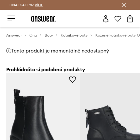
FINAL SALE %!
VÍCE
Ušetřete s Answear Club
Answear
Ona
Boty
Kotníkové boty
Kožené kotníkové boty 
Tento produkt je momentálně nedostupný
Prohlédněte si podobné produkty