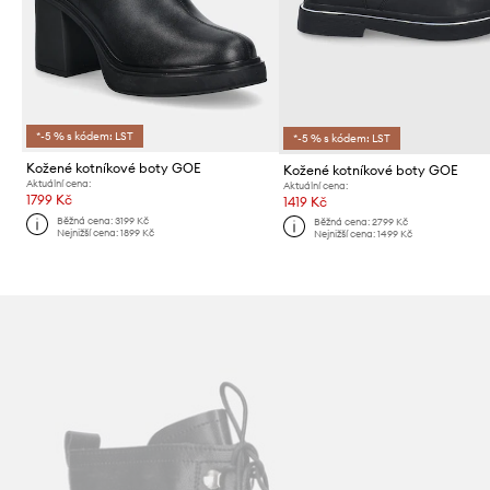
*-5 % s kódem: LST
*-5 % s kódem: LST
Kožené kotníkové boty GOE
Kožené kotníkové boty GOE
Aktuální cena:
Aktuální cena:
1799 Kč
1419 Kč
Běžná cena:
3199 Kč
Běžná cena:
2799 Kč
Nejnižší cena:
1899 Kč
Nejnižší cena:
1499 Kč