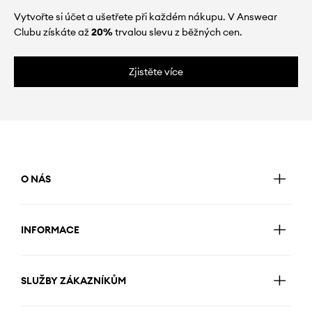
Vytvořte si účet a ušetřete při každém nákupu. V Answear
Clubu získáte až
20%
trvalou slevu z běžných cen.
Zjistěte více
O NÁS
INFORMACE
SLUŽBY ZÁKAZNÍKŮM