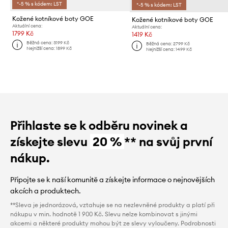
*-5 % s kódem: LST
*-5 % s kódem: LST
Kožené kotníkové boty GOE
Kožené kotníkové boty GOE
Aktuální cena:
Aktuální cena:
1799 Kč
1419 Kč
Běžná cena:
3199 Kč
Běžná cena:
2799 Kč
Nejnižší cena:
1899 Kč
Nejnižší cena:
1499 Kč
Přihlaste se k odběru novinek a
získejte slevu
20 %
** na svůj první
nákup.
Připojte se k naší komunitě a získejte informace o nejnovějších
akcích a produktech.
**Sleva je jednorázová, vztahuje se na nezlevněné produkty a platí při
nákupu v min. hodnotě 1 900 Kč. Slevu nelze kombinovat s jinými
akcemi a některé produkty mohou být ze slevy vyloučeny. Podrobnosti