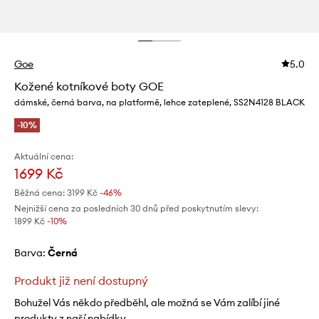
Goe
5.0
Kožené kotníkové boty GOE
dámské, černá barva, na platformě, lehce zateplené, SS2N4128 BLACK
-10%
Aktuální cena:
1699 Kč
Běžná cena:
3199 Kč
-46%
Nejnižší cena za posledních 30 dnů před poskytnutím slevy:
1899 Kč
 -10%
Barva:
černá
Produkt již není dostupný
Bohužel Vás někdo předběhl, ale možná se Vám zalíbí jiné
produkty z naší nabídky.