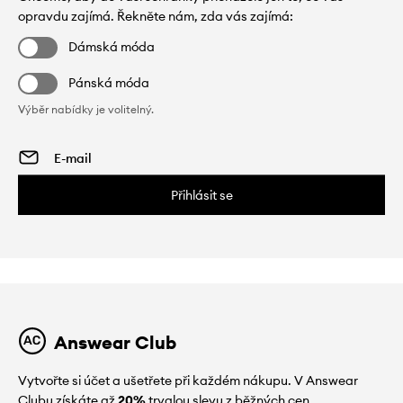
opravdu zajímá. Řekněte nám, zda vás zajímá:
Dámská móda
Pánská móda
Výběr nabídky je volitelný.
Přihlásit se
Answear Club
Vytvořte si účet a ušetřete při každém nákupu. V Answear
Clubu získáte až
20%
trvalou slevu z běžných cen.