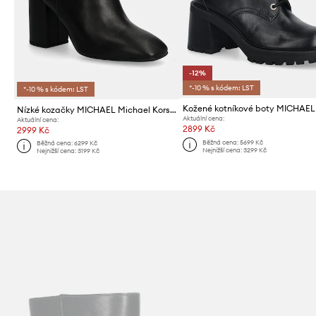
-12%
*-10 % s kódem: LST
*-10 % s kódem: LST
Nízké kozačky MICHAEL Michael Kors Hazel
Aktuální cena:
Aktuální cena:
2899 Kč
2999 Kč
Běžná cena:
5699 Kč
Běžná cena:
6299 Kč
Nejnižší cena:
3299 Kč
Nejnižší cena:
3199 Kč