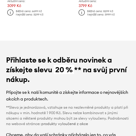
Aktuální cena:
Aktuální cena:
3099 Kč
3799 Kč
Běžná cena:
6699 Kč
Běžná cena:
8299 Kč
Nejnižší cena:
3299 Kč
Nejnižší cena:
3999 Kč
Přihlaste se k odběru novinek a
získejte slevu
20 %
** na svůj první
nákup.
Připojte se k naší komunitě a získejte informace o nejnovějších
akcích a produktech.
**Sleva je jednorázová, vztahuje se na nezlevněné produkty a platí při
nákupu v min. hodnotě 1 900 Kč. Slevu nelze kombinovat s jinými
akcemi a některé produkty mohou být ze slevy vyloučeny. Podrobnosti
na webové stránce:
produkty vyloučené z akce
Chceme, aby do vaší schránky přicházelo jen to, co vás