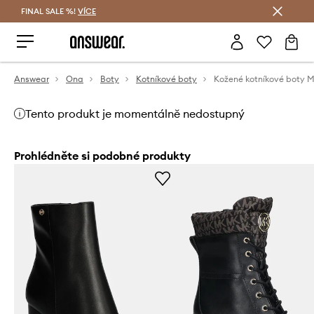
FINAL SALE %!
VÍCE
Ušetřete s Answear Club
Answear
Ona
Boty
Kotníkové boty
Tento produkt je momentálně nedostupný
Prohlédněte si podobné produkty