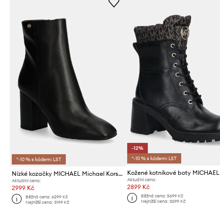
-12%
*-10 % s kódem: LST
*-10 % s kódem: LST
Nízké kozačky MICHAEL Michael Kors Hazel
Aktuální cena:
Aktuální cena:
2899 Kč
2999 Kč
Běžná cena:
5699 Kč
Běžná cena:
6299 Kč
Nejnižší cena:
3299 Kč
Nejnižší cena:
3199 Kč