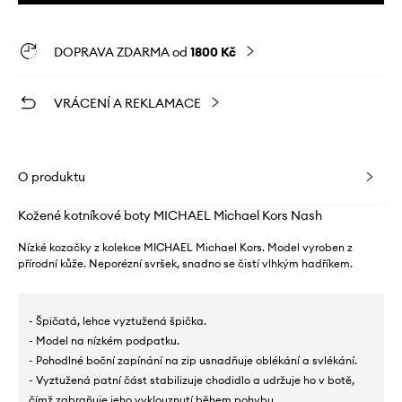
DOPRAVA ZDARMA od
1800 Kč
VRÁCENÍ A REKLAMACE
O produktu
Kožené kotníkové boty MICHAEL Michael Kors Nash
Nízké kozačky z kolekce MICHAEL Michael Kors. Model vyroben z
přírodní kůže. Neporézní svršek, snadno se čistí vlhkým hadříkem.
- Špičatá, lehce vyztužená špička.
- Model na nízkém podpatku.
- Pohodlné boční zapínání na zip usnadňuje oblékání a svlékání.
- Vyztužená patní část stabilizuje chodidlo a udržuje ho v botě,
čímž zabraňuje jeho vyklouznutí během pohybu.