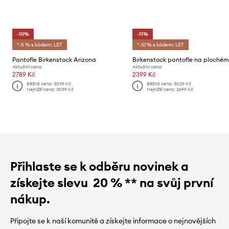
-10%
-11%
*-5 % s kódem: LST
*-10 % s kódem: LST
Pantofle Birkenstock Arizona
Aktuální cena:
Aktuální cena:
2789 Kč
2399 Kč
Běžná cena:
3099 Kč
Běžná cena:
3029 Kč
Nejnižší cena:
3099 Kč
Nejnižší cena:
2699 Kč
Přihlaste se k odběru novinek a
získejte slevu
20 %
** na svůj první
nákup.
Připojte se k naší komunitě a získejte informace o nejnovějších