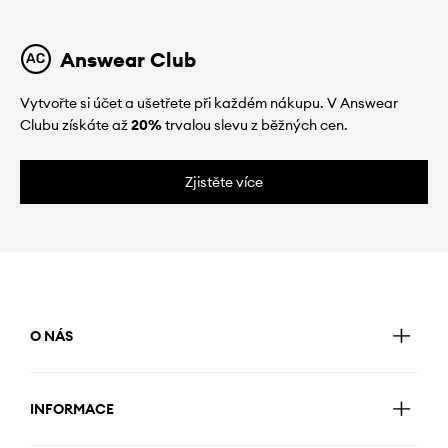
Answear Club
Vytvořte si účet a ušetřete při každém nákupu. V Answear
Clubu získáte až
20%
trvalou slevu z běžných cen.
Zjistěte více
O NÁS
INFORMACE