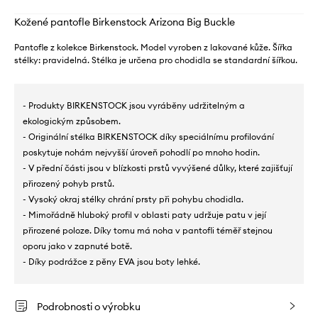
Kožené pantofle Birkenstock Arizona Big Buckle
Pantofle z kolekce Birkenstock. Model vyroben z lakované kůže. Šířka
stélky: pravidelná. Stélka je určena pro chodidla se standardní šířkou.
- Produkty BIRKENSTOCK jsou vyráběny udržitelným a
ekologickým způsobem.
- Originální stélka BIRKENSTOCK díky speciálnímu profilování
poskytuje nohám nejvyšší úroveň pohodlí po mnoho hodin.
- V přední části jsou v blízkosti prstů vyvýšené důlky, které zajišťují
přirozený pohyb prstů.
- Vysoký okraj stélky chrání prsty při pohybu chodidla.
- Mimořádně hluboký profil v oblasti paty udržuje patu v její
přirozené poloze. Díky tomu má noha v pantofli téměř stejnou
oporu jako v zapnuté botě.
- Díky podrážce z pěny EVA jsou boty lehké.
Podrobnosti o výrobku