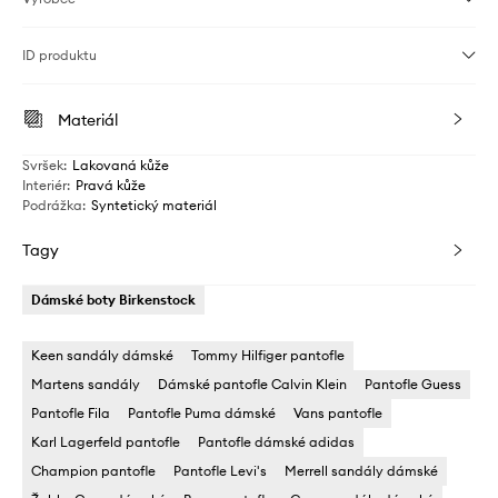
ID produktu
Materiál
Svršek
:
Lakovaná kůže
Interiér
:
Pravá kůže
Podrážka
:
Syntetický materiál
Tagy
Dámské boty Birkenstock
Keen sandály dámské
Tommy Hilfiger pantofle
Martens sandály
Dámské pantofle Calvin Klein
Pantofle Guess
Pantofle Fila
Pantofle Puma dámské
Vans pantofle
Karl Lagerfeld pantofle
Pantofle dámské adidas
Champion pantofle
Pantofle Levi's
Merrell sandály dámské