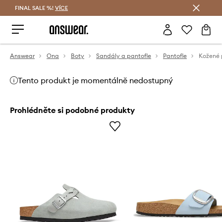
FINAL SALE %!
VÍCE
Ušetřete s Answear Club
Answear
Ona
Boty
Sandály a pantofle
Pantofle
Tento produkt je momentálně nedostupný
Prohlédněte si podobné produkty