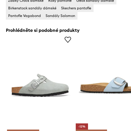
Žabky Crocs dámské
Roxy pantofle
Geox sandály dámské
Birkenstock sandály dámské
Skechers pantofle
Pantofle Vagabond
Sandály Salomon
Prohlédněte si podobné produkty
-12%