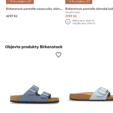
*-15 % s kódem: LST
*-5 % s kódem: LST
Birkenstock pantofle nazouváky dámské semišové Boston Braided Suede Leather
Aktuální cena:
4299 Kč
2099 Kč
Běžná cena:
3029 Kč
Nejnižší cena:
2399 Kč
Objevte produkty Birkenstock