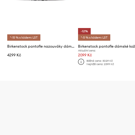
-12%
*-15 % s kódem: LST
*-5 % s kódem: LST
Birkenstock pantofle nazouváky dámské semišové Boston Braided Suede Leather
Aktuální cena:
4299 Kč
2099 Kč
Běžná cena:
3029 Kč
Nejnižší cena:
2399 Kč