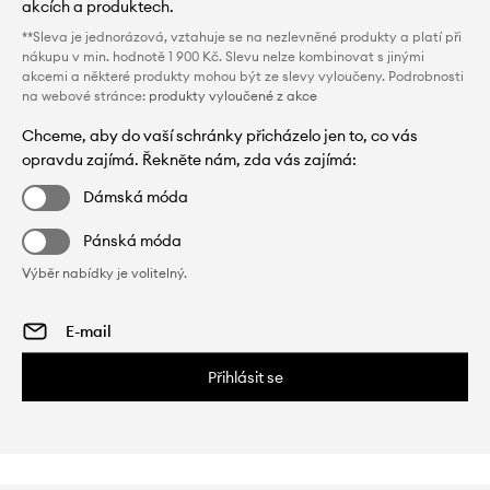
akcích a produktech.
**Sleva je jednorázová, vztahuje se na nezlevněné produkty a platí při
nákupu v min. hodnotě 1 900 Kč. Slevu nelze kombinovat s jinými
akcemi a některé produkty mohou být ze slevy vyloučeny. Podrobnosti
na webové stránce:
produkty vyloučené z akce
Chceme, aby do vaší schránky přicházelo jen to, co vás
opravdu zajímá. Řekněte nám, zda vás zajímá:
Dámská móda
Pánská móda
Výběr nabídky je volitelný.
Přihlásit se