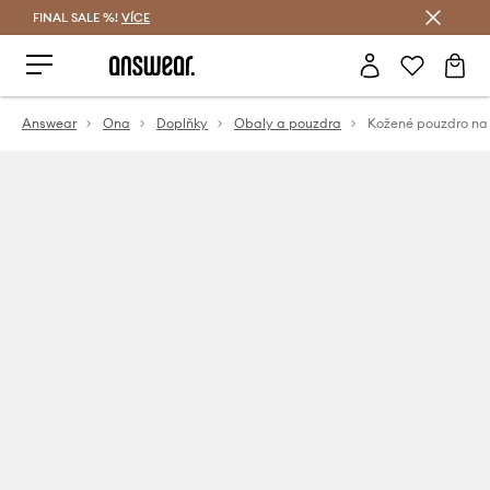
FINAL SALE %!
VÍCE
Ušetřete s Answear Club
Answear
Ona
Doplňky
Obaly a pouzdra