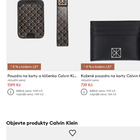
*-5 % s kódem: LST
*-5 % s kódem: LST
Pouzdro na karty a klíčenka Calvin Klein
Kožené pouzdro na karty Calvin 
Aktuální cena:
Aktuální cena:
1099 Kč
739 Kč
Běžná cena:
1999 Kč
Běžná cena:
1199 Kč
Nejnižší cena:
1199 Kč
Nejnižší cena:
769 Kč
Objevte produkty Calvin Klein