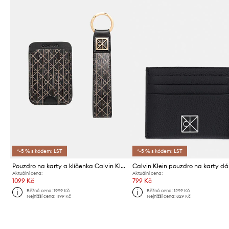
*-5 % s kódem: LST
*-5 % s kódem: LST
Pouzdro na karty a klíčenka Calvin Klein
Aktuální cena:
Aktuální cena:
1099 Kč
799 Kč
Běžná cena:
1999 Kč
Běžná cena:
1299 Kč
Nejnižší cena:
1199 Kč
Nejnižší cena:
829 Kč