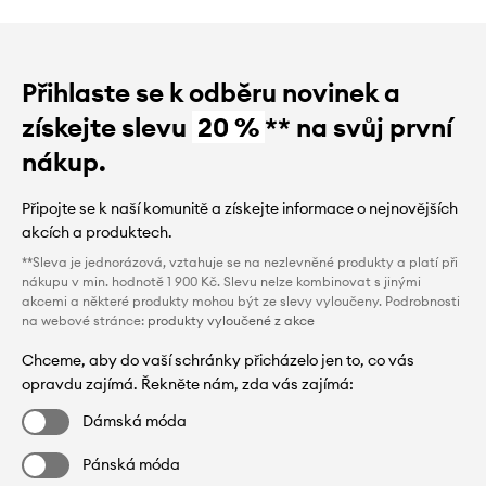
Přihlaste se k odběru novinek a
získejte slevu
20 %
** na svůj první
nákup.
Připojte se k naší komunitě a získejte informace o nejnovějších
akcích a produktech.
**Sleva je jednorázová, vztahuje se na nezlevněné produkty a platí při
nákupu v min. hodnotě 1 900 Kč. Slevu nelze kombinovat s jinými
akcemi a některé produkty mohou být ze slevy vyloučeny. Podrobnosti
na webové stránce:
produkty vyloučené z akce
Chceme, aby do vaší schránky přicházelo jen to, co vás
opravdu zajímá. Řekněte nám, zda vás zajímá:
Dámská móda
Pánská móda