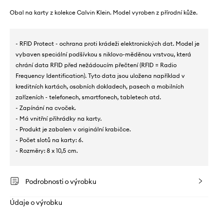
Obal na karty z kolekce Calvin Klein. Model vyroben z přírodní kůže.
- RFID Protect - ochrana proti krádeži elektronických dat. Model je
vybaven speciální podšívkou s niklovo-měděnou vrstvou, která
chrání data RFID před nežádoucím přečtení (RFID = Radio
Frequency Identification). Tyto data jsou uložena například v
kreditních kartách, osobních dokladech, pasech a mobilních
zařízeních - telefonech, smartfonech, tabletech atd.
- Zapínání na cvoček.
- Má vnitřní přihrádky na karty.
- Produkt je zabalen v originální krabičce.
- Počet slotů na karty: 6.
- Rozměry: 8 x 10,5 cm.
Podrobnosti o výrobku
Údaje o výrobku