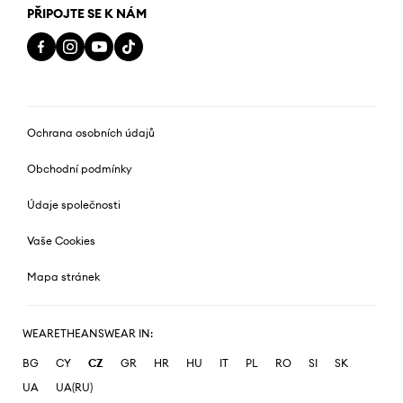
PŘIPOJTE SE K NÁM
Ochrana osobních údajů
Obchodní podmínky
Údaje společnosti
Vaše Cookies
Mapa stránek
WEARETHEANSWEAR IN:
BG
CY
CZ
GR
HR
HU
IT
PL
RO
SI
SK
UA
UA(RU)