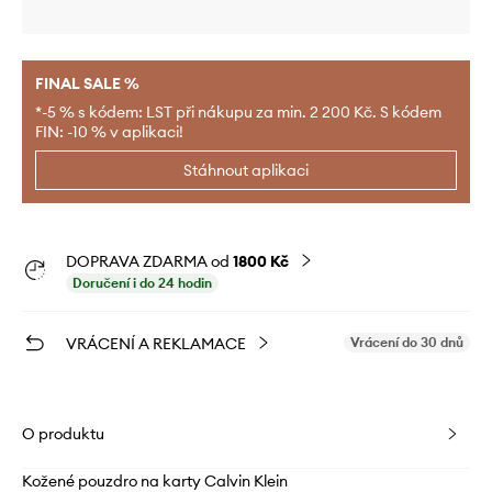
FINAL SALE %
*-5 % s kódem: LST při nákupu za min. 2 200 Kč. S kódem
FIN: -10 % v aplikaci!
Stáhnout aplikaci
DOPRAVA ZDARMA od
1800 Kč
Doručení i do 24 hodin
VRÁCENÍ A REKLAMACE
Vrácení do 30 dnů
O produktu
Kožené pouzdro na karty Calvin Klein