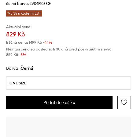
černá barva, LV04F1068G
*-5 % s kódem: LST
Aktuální cena:
829 Kč
Běžná cena:
1499 Kč
-44%
Nejnižší cena za posledních 30 dnů před poskytnutím slevy:
859 Kč
 -3%
Barva:
černá
ONE SIZE
Přidat do košíku