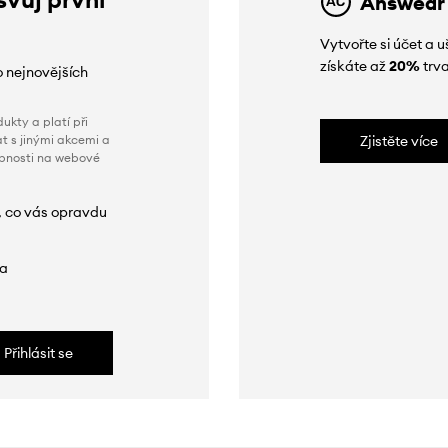
Answear
Vytvořte si účet a
získáte až
20%
trva
o nejnovějších
ukty a platí při
t s jinými akcemi a
Zjistěte více
obnosti na webové
, co vás opravdu
da
Přihlásit se