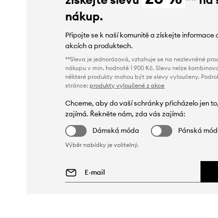
nákup.
Připojte se k naší komunitě a získejte informace 
akcích a produktech.
**Sleva je jednorázová, vztahuje se na nezlevněné prod
nákupu v min. hodnotě 1 900 Kč. Slevu nelze kombinova
některé produkty mohou být ze slevy vyloučeny. Podr
stránce:
produkty vyloučené z akce
Chceme, aby do vaší schránky přicházelo jen to
zajímá. Řekněte nám, zda vás zajímá:
Dámská móda
Pánská mó
Výběr nabídky je volitelný.