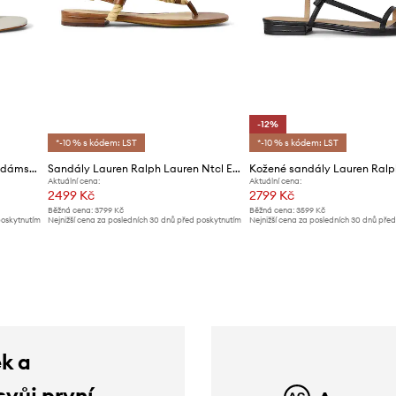
-12%
*-10 % s kódem: LST
*-10 % s kódem: LST
Lauren Ralph Lauren sandály dámské kožené Everley 2
Sandály Lauren Ralph Lauren Ntcl Everley
Aktuální cena:
Aktuální cena:
2499 Kč
2799 Kč
Běžná cena:
3799 Kč
Běžná cena:
3599 Kč
poskytnutím
Nejnižší cena za posledních 30 dnů před poskytnutím
Nejnižší cena za posledních 30 dnů pře
slevy:
2699 Kč
slevy:
3199 Kč
ek a
svůj první