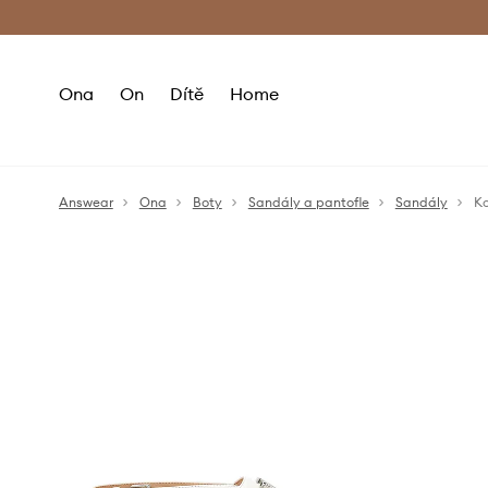
Premium Fashion Benefits
Doručení a vr
Ona
On
Dítě
Home
Answear
Ona
Boty
Sandály a pantofle
Sandály
Ko