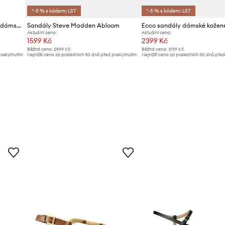
*-5 % s kódem: LST
*-5 % s kódem: LST
Lauren Ralph Lauren sandály dámské kožené Everley 2
Sandály Steve Madden Abloom
Aktuální cena:
Aktuální cena:
1599 Kč
2399 Kč
Běžná cena:
2999 Kč
Běžná cena:
3199 Kč
poskytnutím
Nejnižší cena za posledních 30 dnů před poskytnutím
Nejnižší cena za posledních 30 dnů pře
slevy:
1699 Kč
slevy:
2599 Kč