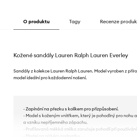
O produktu
Tagy
Recenze produk
Kožené sandály Lauren Ralph Lauren Everley
Sandály z kolekce Lauren Ralph Lauren. Model vyroben z přír
model ideální pro každodenní nošení.
- Zapínání na přezku s kolíkem pro přizpůsobení.
- Model s koženým vnitřkem, který je pohodlný pro nohu 
a vzniku nepříjemného zápachu.
- Profilovaná měkká stélka zaručuje pohodlí při používání
- Model na nízkém podpatku.