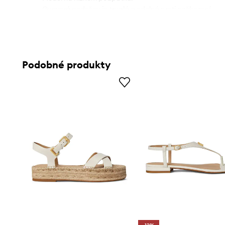
- Gumová podešev je trvalá a odolná proti poškození.
Podobné produkty