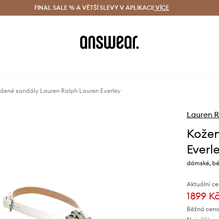
ácení zdarma (od 1800 Kč)
FINAL SALE % A VĚTŠÍ SLEVY V APLIKACI!
Doručení i do 24 h
VÍCE
Ušetřete s 
žené sandály Lauren Ralph Lauren Everley
Lauren R
Kožen
Everl
dámské, bé
Aktuální ce
1899 K
Běžná cena