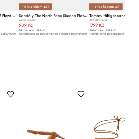
*-5 % s kódem: LST
*-5 % s kódem: LST
Ecco sandály dámské kožené Flowt Wedge LX W
Sandály The North Face Skeena Platform
Aktuální cena:
Aktuální cena:
909 Kč
1799 Kč
Běžná cena:
1599 Kč
Běžná cena:
2599 Kč
d poskytnutím
Nejnižší cena za posledních 30 dnů před poskytnutím
Nejnižší cena za posledních 30 dnů př
slevy:
969 Kč
slevy:
1899 Kč