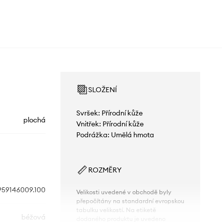
SLOŽENÍ
Svršek: Přírodní kůže
plochá
Vnitřek: Přírodní kůže
Podrážka: Umělá hmota
ROZMĚRY
959146009.100
Velikosti uvedené v obchodě byly
přepočítány na standardní evropskou
tabulku velikostí. Na etiketě
béžová
dodaného produktu je uvedeno