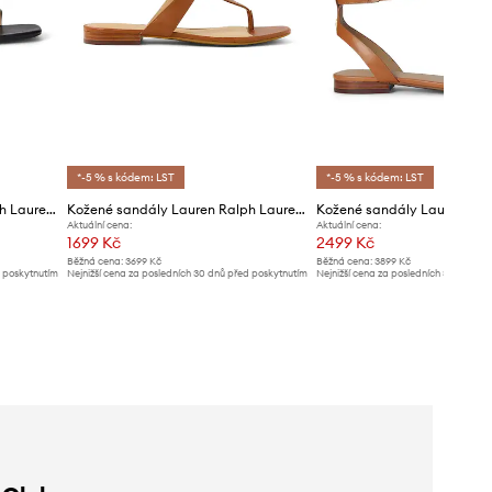
*-5 % s kódem: LST
*-5 % s kódem: LST
Kožené sandály Lauren Ralph Lauren Lainee
Kožené sandály Lauren Ralph Lauren Everley
Aktuální cena:
Aktuální cena:
1699 Kč
2499 Kč
Běžná cena:
3699 Kč
Běžná cena:
3899 Kč
d poskytnutím
Nejnižší cena za posledních 30 dnů před poskytnutím
Nejnižší cena za posledních 30 dnů př
slevy:
1799 Kč
slevy:
2699 Kč