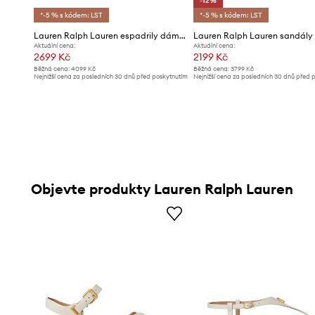
-12%
*-5 % s kódem: LST
*-5 % s kódem: LST
Lauren Ralph Lauren espadrily dámské kožené Emeryn
Aktuální cena:
Aktuální cena:
2699 Kč
2199 Kč
Běžná cena:
4099 Kč
Běžná cena:
3799 Kč
Nejnižší cena za posledních 30 dnů před poskytnutím
Nejnižší cena za posledních 30 dnů před 
slevy:
2899 Kč
slevy:
2499 Kč
Objevte produkty Lauren Ralph Lauren