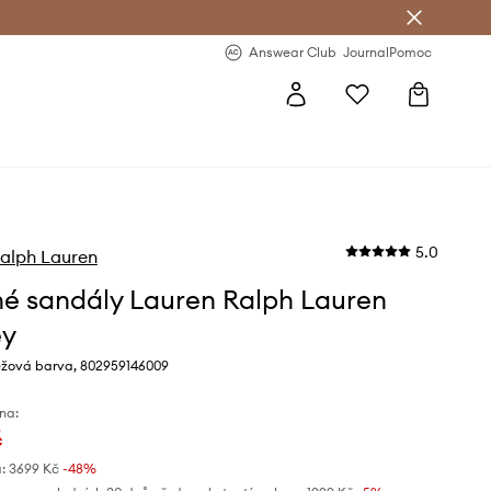
Answear Club
- 20 % na první objednávku
Answear Club
Journal
Pomoc
5.0
alph Lauren
é sandály Lauren Ralph Lauren
ey
žová barva, 802959146009
na:
č
:
3699 Kč
-48%