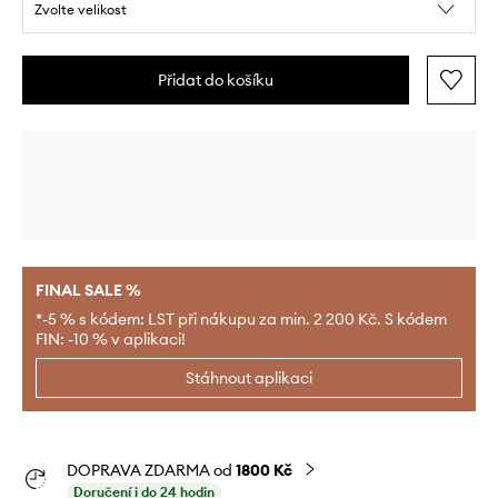
Zvolte velikost
Přidat do košíku
FINAL SALE %
*-5 % s kódem: LST při nákupu za min. 2 200 Kč. S kódem
FIN: -10 % v aplikaci!
Stáhnout aplikaci
DOPRAVA ZDARMA od
1800 Kč
Doručení i do 24 hodin