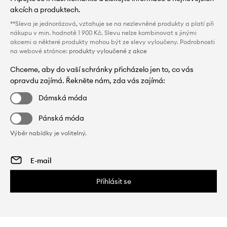
akcích a produktech.
**Sleva je jednorázová, vztahuje se na nezlevněné produkty a platí při
nákupu v min. hodnotě 1 900 Kč. Slevu nelze kombinovat s jinými
akcemi a některé produkty mohou být ze slevy vyloučeny. Podrobnosti
na webové stránce:
produkty vyloučené z akce
Chceme, aby do vaší schránky přicházelo jen to, co vás
opravdu zajímá. Řekněte nám, zda vás zajímá:
Dámská móda
Pánská móda
Výběr nabídky je volitelný.
Přihlásit se