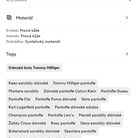
Materiál
Svršek
:
Pravá kůže
Interiér
:
Pravá kůže
Podrážka
:
Syntetický materiál
Tagy
Dámské boty Tommy Hilfiger
Keen sandály dámské
Tommy Hilfiger pantofle
Martens sandály
Dámské pantofle Calvin Klein
Pantofle Guess
Pantofle Fila
Pantofle Puma dámské
Vans pantofle
Karl Lagerfeld pantofle
Pantofle dámské adidas
Champion pantofle
Pantofle Levi's
Merrell sandály dámské
Žabky Crocs dámské
Roxy pantofle
Geox sandály dámské
Birkenstock sandály dámské
Skechers pantofle