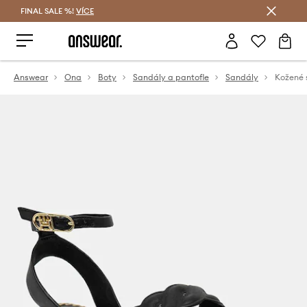
FINAL SALE %!
VÍCE
Ušetřete s Answear Club
Answear
Ona
Boty
Sandály a pantofle
Sandály