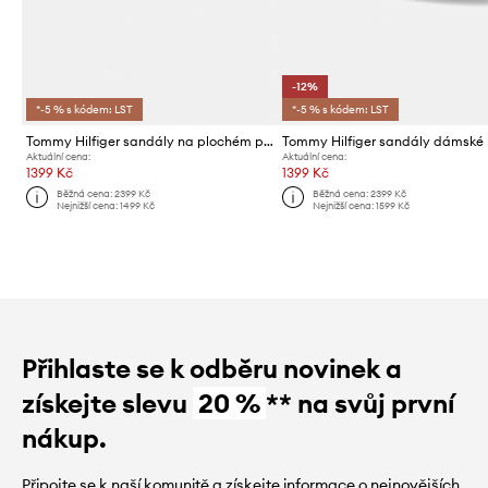
-12%
*-5 % s kódem: LST
*-5 % s kódem: LST
Tommy Hilfiger sandály na plochém podpatku dámské kožené LEATHER THONG SANDAL
Aktuální cena:
Aktuální cena:
1399 Kč
1399 Kč
Běžná cena:
2399 Kč
Běžná cena:
2399 Kč
Nejnižší cena:
1499 Kč
Nejnižší cena:
1599 Kč
Přihlaste se k odběru novinek a
získejte slevu
20 %
** na svůj první
nákup.
Připojte se k naší komunitě a získejte informace o nejnovějších