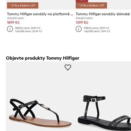
*-5 % s kódem: LST
*-5 % s kódem: LST
Tommy Hilfiger sandály na platformě dámské kožené LEATHER SPORTY PLATFORM SANDAL
Aktuální cena:
Aktuální cena:
1899 Kč
1399 Kč
Běžná cena:
3299 Kč
Běžná cena:
2399 Kč
Nejnižší cena:
2099 Kč
Nejnižší cena:
1599 Kč
Objevte produkty Tommy Hilfiger