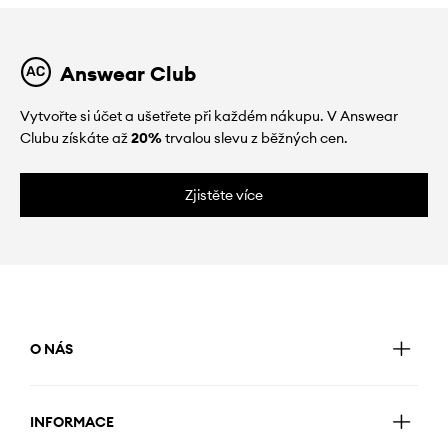
Answear Club
Vytvořte si účet a ušetřete při každém nákupu. V Answear
Clubu získáte až
20%
trvalou slevu z běžných cen.
Zjistěte více
O NÁS
INFORMACE